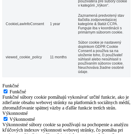
používateľa pre súbory cookie
v kategórii „Výkon“.
Zaznamená predvolený stav
tlačidla zodpovedajúcej
CookieLawInfoConsent
1 year
kategórie & štatút CCPA.
Funguje iba v koordinácii s
primárnym súborom cookie.
Súbor cookie je nastavený
doplnkom GDPR Cookie
Consent a používa sa na
uloženie toho, či používateľ
viewed_cookie_policy
11 months
súhlasil alebo nesúhlasil s
používaním súborov cookie.
Neuchováva žiadne osobné
údaje.
Funkčné
Funkčné
Funkčné súbory cookie pomáhajú vykonávať určité funkcie, ako je
zdieľanie obsahu webovej stránky na platformách sociálnych médií,
zhromažďovanie spätnej väzby a ďalšie funkcie tretích strán.
Výkonnostné
Výkonnostné
Výkonnostné súbory cookie sa používajú na pochopenie a analýzu
kľúčových indexov výkonnosti webovej stránky, čo pomáha pri