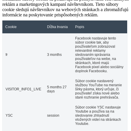
reklám a marketingových kampaní návštevníkom. Tieto súbory
cookie sledujú návštevníkov na webových stránkach a zhromažďujú
informácie na poskytovanie prispôsobených reklám.
Cookie
Dĺžka trvania
Popis
Facebook nastavuje tento
súbor cookie tak, aby
používateľom zobrazoval
relevantné reklamy
fr
3 months
sledovaním správania
používateľov na webe, na
stránkach, ktoré majú
Facebook pixel alebo sociálny
doplnok Facebooku.
Súbor cookie nastavený
službou YouTube na meranie
5 months 27
VISITOR_INFO1_LIVE
šírky pásma, ktorý určuje, či
days
používateľ získa nové alebo
staré rozhranie prehrávača.
Súbor cookie YSC nastavuje
Youtube a používa sa na
YSC
session
sledovanie zhliadnutí
vložených videí na stránkach
Youtube.