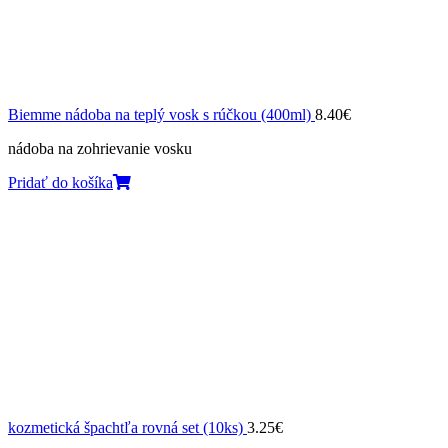
Biemme nádoba na teplý vosk s rúčkou (400ml)
8.40
€
nádoba na zohrievanie vosku
Pridať do košíka
kozmetická špachtľa rovná set (10ks)
3.25
€