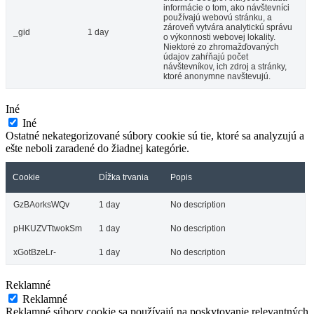
informácie o tom, ako návštevníci
používajú webovú stránku, a
zároveň vytvára analytickú správu
_gid
1 day
o výkonnosti webovej lokality.
Niektoré zo zhromažďovaných
údajov zahŕňajú počet
návštevníkov, ich zdroj a stránky,
ktoré anonymne navštevujú.
Iné
Iné
Ostatné nekategorizované súbory cookie sú tie, ktoré sa analyzujú a
ešte neboli zaradené do žiadnej kategórie.
Cookie
Dĺžka trvania
Popis
GzBAorksWQv
1 day
No description
pHKUZVTtwokSm
1 day
No description
xGotBzeLr-
1 day
No description
Reklamné
Reklamné
Reklamné súbory cookie sa používajú na poskytovanie relevantných