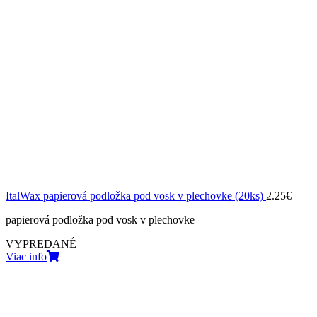
ItalWax papierová podložka pod vosk v plechovke (20ks)
2.25
€
papierová podložka pod vosk v plechovke
VYPREDANÉ
Viac info