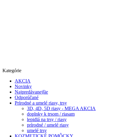
Kategórie
AKCIA
Novinky
Najpredávanejšie
Odporúčané
Prírodné a umelé riasy, trsy
3D, 4D, 5D riasy - MEGA AKCIA
doplnky k trsom / riasam
lepidlá na trsy / riasy
prírodné / umelé riasy
umelé trsy
KOZMETICKÉ POMÔCKY