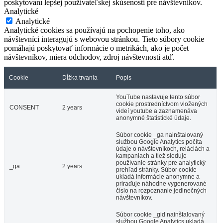
poskytovaní lepšej používateľskej skúsenosti pre návštevníkov.
Analytické
Analytické
Analytické cookies sa používajú na pochopenie toho, ako
návštevníci interagujú s webovou stránkou. Tieto súbory cookie
pomáhajú poskytovať informácie o metrikách, ako je počet
návštevníkov, miera odchodov, zdroj návštevnosti atď.
Cookie
Dĺžka trvania
Popis
YouTube nastavuje tento súbor
cookie prostredníctvom vložených
CONSENT
2 years
videí youtube a zaznamenáva
anonymné štatistické údaje.
Súbor cookie _ga nainštalovaný
službou Google Analytics počíta
údaje o návštevníkoch, reláciách a
kampaniach a tiež sleduje
používanie stránky pre analytický
_ga
2 years
prehľad stránky. Súbor cookie
ukladá informácie anonymne a
priraďuje náhodne vygenerované
číslo na rozpoznanie jedinečných
návštevníkov.
Súbor cookie _gid nainštalovaný
službou Google Analytics ukladá