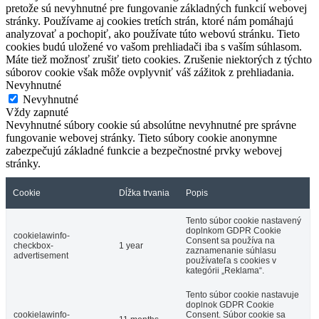
pretože sú nevyhnutné pre fungovanie základných funkcií webovej
stránky. Používame aj cookies tretích strán, ktoré nám pomáhajú
analyzovať a pochopiť, ako používate túto webovú stránku. Tieto
cookies budú uložené vo vašom prehliadači iba s vaším súhlasom.
Máte tiež možnosť zrušiť tieto cookies. Zrušenie niektorých z týchto
súborov cookie však môže ovplyvniť váš zážitok z prehliadania.
Nevyhnutné
Nevyhnutné
Vždy zapnuté
Nevyhnutné súbory cookie sú absolútne nevyhnutné pre správne
fungovanie webovej stránky. Tieto súbory cookie anonymne
zabezpečujú základné funkcie a bezpečnostné prvky webovej
stránky.
Cookie
Dĺžka trvania
Popis
Tento súbor cookie nastavený
doplnkom GDPR Cookie
cookielawinfo-
Consent sa používa na
checkbox-
1 year
zaznamenanie súhlasu
advertisement
používateľa s cookies v
kategórii „Reklama“.
Tento súbor cookie nastavuje
doplnok GDPR Cookie
cookielawinfo-
Consent. Súbor cookie sa