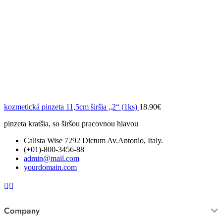
kozmetická pinzeta 11,5cm širšia „2“ (1ks)
18.90
€
pinzeta kratšia, so širšou pracovnou hlavou
Calista Wise 7292 Dictum Av.Antonio, Italy.
(+01)-800-3456-88
admin@mail.com
yourdomain.com
Company