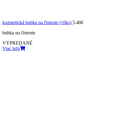
kozmetická hubka na čistenie (10ks)
5.40
€
hubka na čistenie
VYPREDANÉ
Viac info