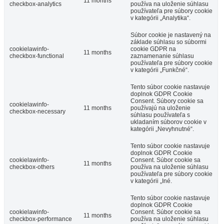
11 months
checkbox-analytics
používa na uloženie súhlasu
používateľa pre súbory cookie
v kategórii „Analytika“.
Súbor cookie je nastavený na
základe súhlasu so súbormi
cookielawinfo-
cookie GDPR na
11 months
checkbox-functional
zaznamenanie súhlasu
používateľa pre súbory cookie
v kategórii „Funkčné“.
Tento súbor cookie nastavuje
doplnok GDPR Cookie
Consent. Súbory cookie sa
cookielawinfo-
11 months
používajú na uloženie
checkbox-necessary
súhlasu používateľa s
ukladaním súborov cookie v
kategórii „Nevyhnutné“.
Tento súbor cookie nastavuje
doplnok GDPR Cookie
cookielawinfo-
Consent. Súbor cookie sa
11 months
checkbox-others
používa na uloženie súhlasu
používateľa pre súbory cookie
v kategórii „Iné.
Tento súbor cookie nastavuje
doplnok GDPR Cookie
cookielawinfo-
Consent. Súbor cookie sa
11 months
checkbox-performance
používa na uloženie súhlasu