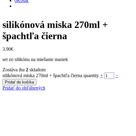
0
Košík
silikónová miska 270ml +
špachtľa čierna
3.90
€
set zo silikónu na miešanie masiek
Zostáva iba
2
skladom
silikónová miska 270ml + špachtľa čierna quantity
+
−
Pridať do košíka
Pridať do obľúbených