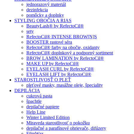
jednorazový materiál
dezinfekcia
pomôcky a doplnky
STYLING OBOČIA A RIAS
BeautyLash® by RefectoCil®
sety
RefectoCil® INTENSE BROW[N]S
BOOSTER rastové séra
RefectoCil® farby na obočie, oxidanty
RefectoCil® doplnkový a podporný sortiment
BROW LAMINATION by RefectoCil®
MAKE UP by RefectoCil®
EYELASH CURL by RefectoCil®
EYELASH LIFT by RefectoCil®
STAROSTLIVOSŤ O PLEŤ
pleťové masky, masážne oleje, špeciality
DEPILÁCIA
cukrová pasta
špachtle
depilačné papiere
Help Line
Winter Limited Edition
Miraveda starostlivosť o pokožku
depilačné a parafínové ohrievače, difúzery
FilmWax