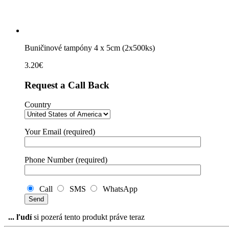
Buničinové tampóny 4 x 5cm (2x500ks)
3.20
€
Request a Call Back
Country
Your Email (required)
Phone Number (required)
Call
SMS
WhatsApp
...
ľudí
si pozerá tento produkt práve teraz