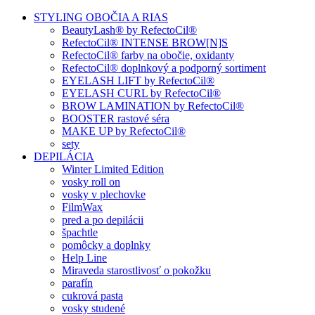
STYLING OBOČIA A RIAS
BeautyLash® by RefectoCil®
RefectoCil® INTENSE BROW[N]S
RefectoCil® farby na obočie, oxidanty
RefectoCil® doplnkový a podporný sortiment
EYELASH LIFT by RefectoCil®
EYELASH CURL by RefectoCil®
BROW LAMINATION by RefectoCil®
BOOSTER rastové séra
MAKE UP by RefectoCil®
sety
DEPILÁCIA
Winter Limited Edition
vosky roll on
vosky v plechovke
FilmWax
pred a po depilácii
špachtle
pomôcky a doplnky
Help Line
Miraveda starostlivosť o pokožku
parafín
cukrová pasta
vosky studené