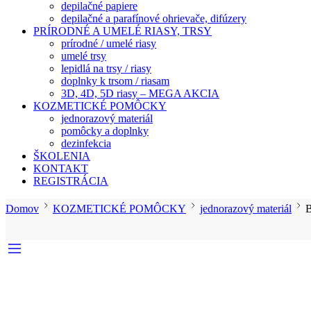
depilačné papiere
depilačné a parafínové ohrievače, difúzery
PRÍRODNÉ A UMELÉ RIASY, TRSY
prírodné / umelé riasy
umelé trsy
lepidlá na trsy / riasy
doplnky k trsom / riasam
3D, 4D, 5D riasy – MEGA AKCIA
KOZMETICKÉ POMÔCKY
jednorazový materiál
pomôcky a doplnky
dezinfekcia
ŠKOLENIA
KONTAKT
REGISTRÁCIA
Domov
KOZMETICKÉ POMÔCKY
jednorazový materiál
B