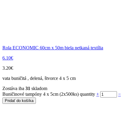
Rola ECONOMIC 60cm x 50m biela netkaná textília
6.10
€
3.20
€
vata buničitá , delená, štvorce 4 x 5 cm
Zostáva iba
31
skladom
Buničinové tampóny 4 x 5cm (2x500ks) quantity
+
−
Pridať do košíka