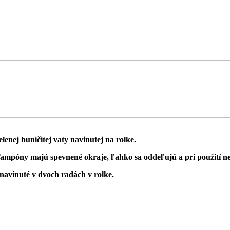
lenej buničitej vaty navinutej na rolke.
ampóny majú spevnené okraje, ľahko sa oddeľujú a pri použití ne
 navinuté v dvoch radách v rolke.