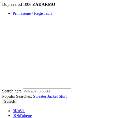
Doprava od 100€
ZADARMO
Prihlásenie / Registrácia
Search here
Popular Searches:
Sweater
Jacket
Shirt
Search
0
Košík
0
Obľúbené