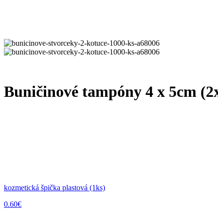
Buničinové tampóny 4 x 5cm (2
kozmetická špička plastová (1ks)
0.60
€