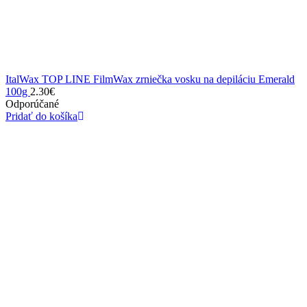
ItalWax TOP LINE FilmWax zrniečka vosku na depiláciu Emerald
100g
2.30
€
Odporúčané
Pridať do košíka