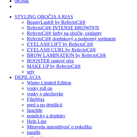
0
Košík
STYLING OBOČIA A RIAS
BeautyLash® by RefectoCil®
RefectoCil® INTENSE BROW[N]S
RefectoCil® farby na obočie, oxidanty
RefectoCil® doplnkový a podporný sortiment
EYELASH LIFT by RefectoCil®
EYELASH CURL by RefectoCil®
BROW LAMINATION by RefectoCil®
BOOSTER rastové séra
MAKE UP by RefectoCil®
sety
DEPILÁCIA
Winter Limited Edition
vosky roll on
vosky v plechovke
FilmWax
pred a po depilácii
špachtle
pomôcky a doplnky
Help Line
Miraveda starostlivosť o pokožku
parafín