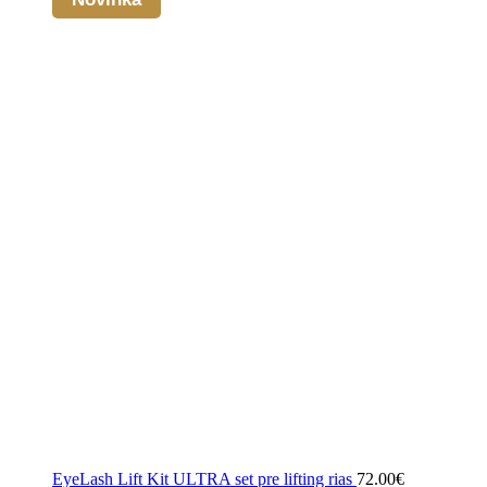
EyeLash Lift Kit ULTRA set pre lifting rias
72.00
€