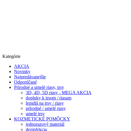
Kategórie
AKCIA
Novinky
Najpredávanejšie
Odporúčané
Prírodné a umelé riasy, trsy
3D, 4D, 5D riasy - MEGA AKCIA
doplnky k trsom / riasam
lepidlá na trsy / riasy
prírodné / umelé riasy
umelé trsy
KOZMETICKÉ POMÔCKY
jednorazový materiál
dezinfekcia