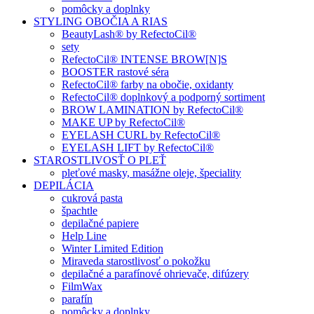
pomôcky a doplnky
STYLING OBOČIA A RIAS
BeautyLash® by RefectoCil®
sety
RefectoCil® INTENSE BROW[N]S
BOOSTER rastové séra
RefectoCil® farby na obočie, oxidanty
RefectoCil® doplnkový a podporný sortiment
BROW LAMINATION by RefectoCil®
MAKE UP by RefectoCil®
EYELASH CURL by RefectoCil®
EYELASH LIFT by RefectoCil®
STAROSTLIVOSŤ O PLEŤ
pleťové masky, masážne oleje, špeciality
DEPILÁCIA
cukrová pasta
špachtle
depilačné papiere
Help Line
Winter Limited Edition
Miraveda starostlivosť o pokožku
depilačné a parafínové ohrievače, difúzery
FilmWax
parafín
pomôcky a doplnky