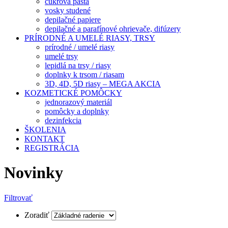
cukrová pasta
vosky studené
depilačné papiere
depilačné a parafínové ohrievače, difúzery
PRÍRODNÉ A UMELÉ RIASY, TRSY
prírodné / umelé riasy
umelé trsy
lepidlá na trsy / riasy
doplnky k trsom / riasam
3D, 4D, 5D riasy – MEGA AKCIA
KOZMETICKÉ POMÔCKY
jednorazový materiál
pomôcky a doplnky
dezinfekcia
ŠKOLENIA
KONTAKT
REGISTRÁCIA
Novinky
Filtrovať
Zoradiť