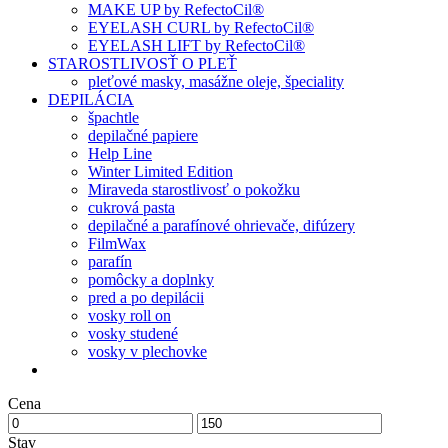
MAKE UP by RefectoCil®
EYELASH CURL by RefectoCil®
EYELASH LIFT by RefectoCil®
STAROSTLIVOSŤ O PLEŤ
pleťové masky, masážne oleje, špeciality
DEPILÁCIA
špachtle
depilačné papiere
Help Line
Winter Limited Edition
Miraveda starostlivosť o pokožku
cukrová pasta
depilačné a parafínové ohrievače, difúzery
FilmWax
parafín
pomôcky a doplnky
pred a po depilácii
vosky roll on
vosky studené
vosky v plechovke
Cena
Stav