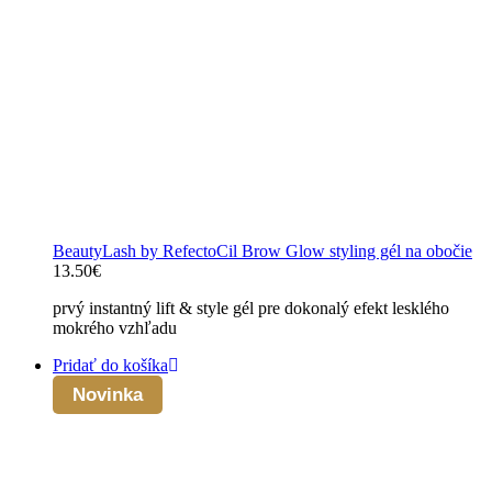
BeautyLash by RefectoCil Brow Glow styling gél na obočie
13.50
€
prvý instantný lift & style gél pre dokonalý efekt lesklého
mokrého vzhľadu
Pridať do košíka
Novinka