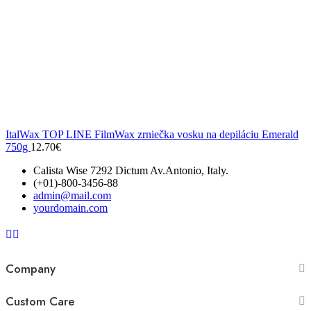
ItalWax TOP LINE FilmWax zrniečka vosku na depiláciu Emerald
750g
12.70
€
Calista Wise 7292 Dictum Av.Antonio, Italy.
(+01)-800-3456-88
admin@mail.com
yourdomain.com
Company
Custom Care