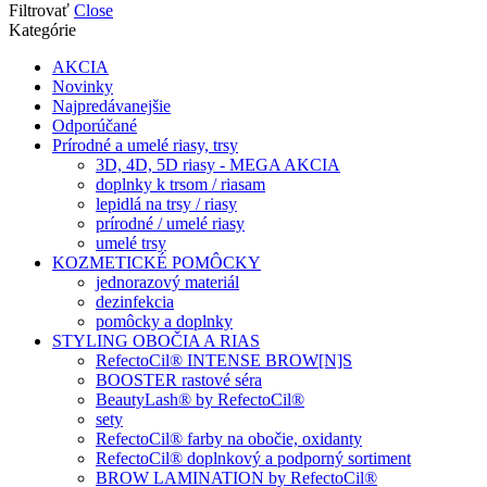
Filtrovať
Close
Kategórie
AKCIA
Novinky
Najpredávanejšie
Odporúčané
Prírodné a umelé riasy, trsy
3D, 4D, 5D riasy - MEGA AKCIA
doplnky k trsom / riasam
lepidlá na trsy / riasy
prírodné / umelé riasy
umelé trsy
KOZMETICKÉ POMÔCKY
jednorazový materiál
dezinfekcia
pomôcky a doplnky
STYLING OBOČIA A RIAS
RefectoCil® INTENSE BROW[N]S
BOOSTER rastové séra
BeautyLash® by RefectoCil®
sety
RefectoCil® farby na obočie, oxidanty
RefectoCil® doplnkový a podporný sortiment
BROW LAMINATION by RefectoCil®