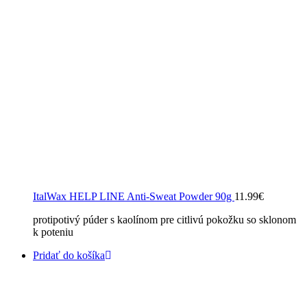
ItalWax HELP LINE Anti-Sweat Powder 90g
11.99
€
protipotivý púder s kaolínom pre citlivú pokožku so sklonom
k poteniu
Pridať do košíka