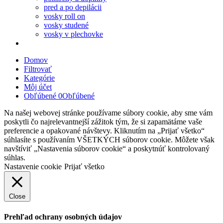
pred a po depilácii
vosky roll on
vosky studené
vosky v plechovke
Domov
Filtrovať
Kategórie
Môj účet
Obľúbené
0
Obľúbené
Na našej webovej stránke používame súbory cookie, aby sme vám
poskytli čo najrelevantnejší zážitok tým, že si zapamätáme vaše
preferencie a opakované návštevy. Kliknutím na „Prijať všetko“
súhlasíte s používaním VŠETKÝCH súborov cookie. Môžete však
navštíviť „Nastavenia súborov cookie“ a poskytnúť kontrolovaný
súhlas.
Nastavenie cookie
Prijať všetko
Close
Prehľad ochrany osobných údajov