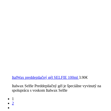
ItalWax preddepilačný gél SELFIE 100ml
3.90
€
Italwax Selfie Preddepilačný gél je špeciálne vyvinutý na
spoluprácu s voskom Italwax Selfie
1
2