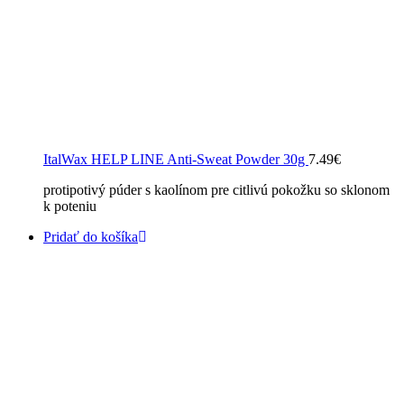
ItalWax HELP LINE Anti-Sweat Powder 30g
7.49
€
protipotivý púder s kaolínom pre citlivú pokožku so sklonom
k poteniu
Pridať do košíka