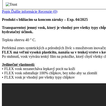
Popis
Ďalšie informácie
Recenzie (0)
Produkt s blížiacim sa koncom záruky – Exp. 04/2025
Transparentný jemný vosk, ktorý je vhodný pre všetky typy chĺpk
hydratačný účinok.
Teplota ohrevu 40 ° C.
Perfektná zmes syntetických a prírodných živíc s množstvom inovač
FLEX má veľmi vysokú plasticitu, nanáša sa v tenkej vrstve s ko
Po stuhnutí, vosk vytvára tenký film na pokožke, ktorý chytí všetky c
Jedinečné vlastnosti:
• FLEX vosk nezanecháva lepkavý pocit na koži
• FLEX vosk odstraňuje 100% chĺpkov, bez toho aby sa zlomili
• FLEX vosk je vhodný pre všetky typy chĺpkov