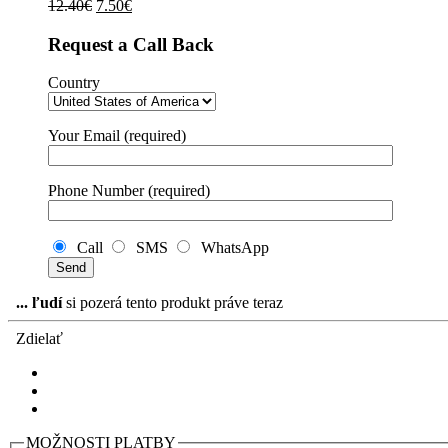
Pôvodná
Aktuálna
12.40
€
7.50
€
cena
cena
bola:
je:
Request a Call Back
12.40€.
7.50€.
Country
Your Email (required)
Phone Number (required)
Call
SMS
WhatsApp
...
ľudí
si pozerá tento produkt práve teraz
Zdielať
MOŽNOSTI PLATBY