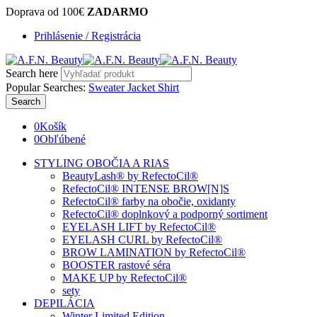
Doprava od 100€
ZADARMO
Prihlásenie / Registrácia
Search here
Popular Searches:
Sweater
Jacket
Shirt
Search
0
Košík
0
Obľúbené
STYLING OBOČIA A RIAS
BeautyLash® by RefectoCil®
RefectoCil® INTENSE BROW[N]S
RefectoCil® farby na obočie, oxidanty
RefectoCil® doplnkový a podporný sortiment
EYELASH LIFT by RefectoCil®
EYELASH CURL by RefectoCil®
BROW LAMINATION by RefectoCil®
BOOSTER rastové séra
MAKE UP by RefectoCil®
sety
DEPILÁCIA
Winter Limited Edition