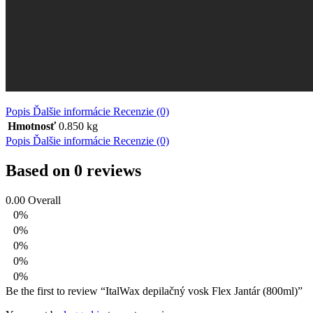
Popis
Ďalšie informácie
Recenzie (0)
Hmotnosť
0.850 kg
Popis
Ďalšie informácie
Recenzie (0)
Based on 0 reviews
0.00
Overall
0%
0%
0%
0%
0%
Be the first to review “ItalWax depilačný vosk Flex Jantár (800ml)”