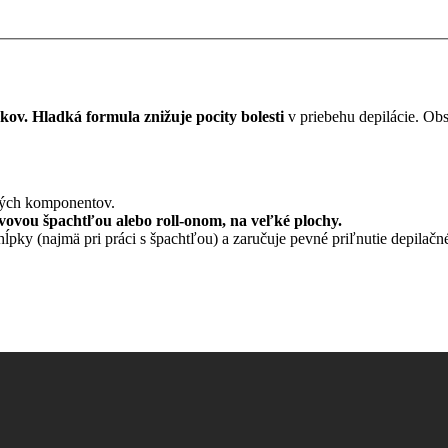
ov. Hladká formula znižuje pocity bolesti
v priebehu depilácie. Obs
ných komponentov.
vovou špachtľou alebo roll-onom, na veľké plochy.
hĺpky (najmä pri práci s špachtľou) a zaručuje pevné priľnutie depilačn