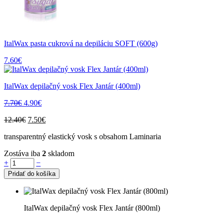
ItalWax pasta cukrová na depiláciu SOFT (600g)
7.60
€
ItalWax depilačný vosk Flex Jantár (400ml)
Pôvodná
Aktuálna
7.70
€
4.90
€
cena
cena
Pôvodná
Aktuálna
12.40
€
7.50
€
bola:
je:
cena
cena
7.70€.
4.90€.
transparentný elastický vosk s obsahom Laminaria
bola:
je:
12.40€.
7.50€.
Zostáva iba
2
skladom
ItalWax
+
−
depilačný
Pridať do košíka
vosk
Flex
Jantár
(800ml)
ItalWax depilačný vosk Flex Jantár (800ml)
quantity