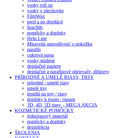
vosky roll on
vosky v plechovke
FilmWax
pred a po depilácii
špachtle
pomôcky a doplnky
Help Line
Miraveda starostlivosť o pokožku
parafín
cukrová pasta
vosky studené
depilačné papiere
depilačné a parafínové ohrievače, difúzery
PRÍRODNÉ A UMELÉ RIASY, TRSY
prírodné / umelé riasy
umelé trsy
lepidlá na trsy / riasy
doplnky k trsom / riasam
3D, 4D, 5D riasy – MEGA AKCIA
KOZMETICKÉ POMÔCKY
jednorazový materiál
pomôcky a doplnky
dezinfekcia
ŠKOLENIA