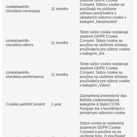
doplnok GDPR Cookie
Consent. Súbory cookie sa
cookielawinfo-
11 months
používajú na uloženie
checkbox-necessary
súhlasu používateľa s
ukladaním súborov cookie v
kategórii „Nevyhnutné“.
Tento súbor cookie nastavuje
doplnok GDPR Cookie
cookielawinfo-
Consent. Súbor cookie sa
11 months
checkbox-others
používa na uloženie súhlasu
používateľa pre súbory cookie
v kategórii „Iné.
Tento súbor cookie nastavuje
doplnok GDPR Cookie
cookielawinfo-
Consent. Súbor cookie sa
11 months
checkbox-performance
používa na uloženie súhlasu
používateľa pre súbory cookie
v kategórii „Výkon“.
Zaznamená predvolený stav
tlačidla zodpovedajúcej
CookieLawInfoConsent
1 year
kategórie & štatút CCPA.
Funguje iba v koordinácii s
primárnym súborom cookie.
Súbor cookie je nastavený
doplnkom GDPR Cookie
Consent a používa sa na
uloženie toho, či používateľ