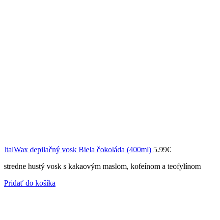
ItalWax depilačný vosk Biela čokoláda (400ml)
5.99
€
stredne hustý vosk s kakaovým maslom, kofeínom a teofylínom
Pridať do košíka