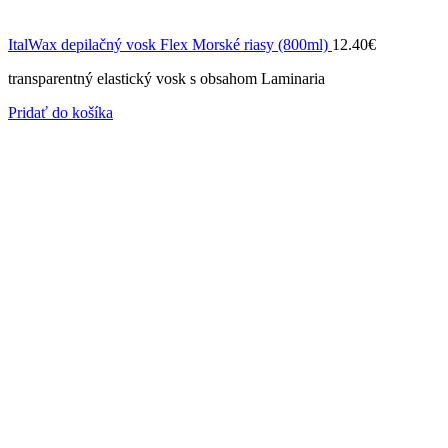
ItalWax depilačný vosk Flex Morské riasy (800ml)
12.40
€
transparentný elastický vosk s obsahom Laminaria
Pridať do košíka