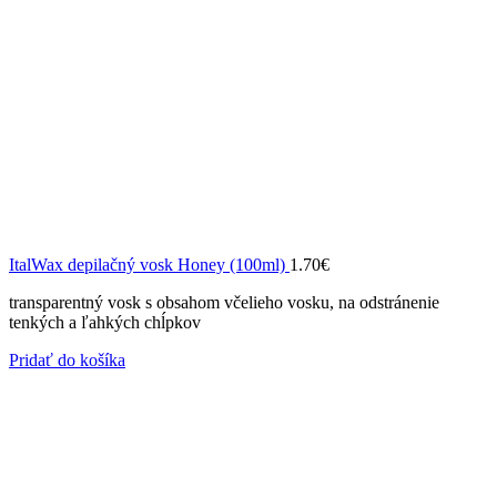
ItalWax depilačný vosk Honey (100ml)
1.70
€
transparentný vosk s obsahom včelieho vosku, na odstránenie
tenkých a ľahkých chĺpkov
Pridať do košíka