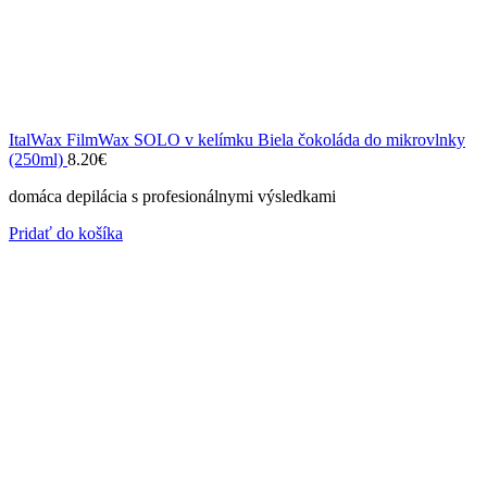
ItalWax FilmWax SOLO v kelímku Biela čokoláda do mikrovlnky
(250ml)
8.20
€
domáca depilácia s profesionálnymi výsledkami
Pridať do košíka