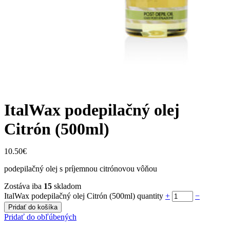
ItalWax podepilačný olej
Citrón (500ml)
10.50
€
podepilačný olej s príjemnou citrónovou vôňou
Zostáva iba
15
skladom
ItalWax podepilačný olej Citrón (500ml) quantity
+
−
Pridať do košíka
Pridať do obľúbených