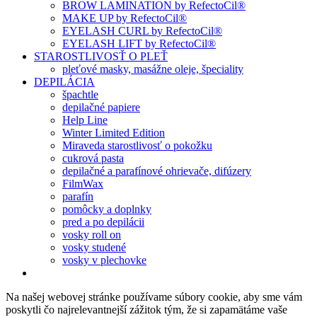
BROW LAMINATION by RefectoCil®
MAKE UP by RefectoCil®
EYELASH CURL by RefectoCil®
EYELASH LIFT by RefectoCil®
STAROSTLIVOSŤ O PLEŤ
pleťové masky, masážne oleje, špeciality
DEPILÁCIA
špachtle
depilačné papiere
Help Line
Winter Limited Edition
Miraveda starostlivosť o pokožku
cukrová pasta
depilačné a parafínové ohrievače, difúzery
FilmWax
parafín
pomôcky a doplnky
pred a po depilácii
vosky roll on
vosky studené
vosky v plechovke
Na našej webovej stránke používame súbory cookie, aby sme vám
poskytli čo najrelevantnejší zážitok tým, že si zapamätáme vaše