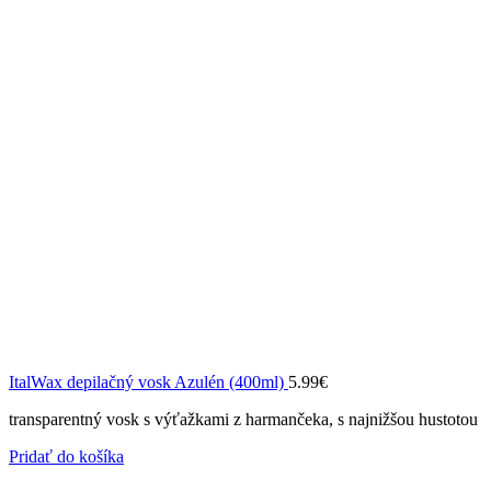
ItalWax depilačný vosk Azulén (400ml)
5.99
€
transparentný vosk s výťažkami z harmančeka, s najnižšou hustotou
Pridať do košíka