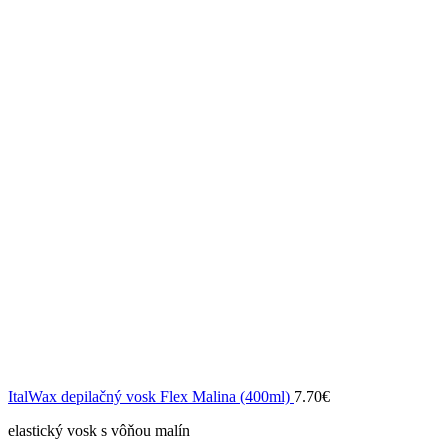
ItalWax depilačný vosk Flex Malina (400ml)
7.70
€
elastický vosk s vôňou malín