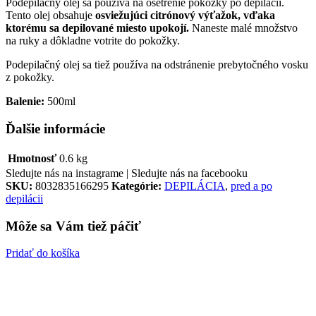
Podepilačný olej sa používa na ošetrenie pokožky po depilácii.
Tento olej obsahuje
osviežujúci citrónový výťažok, vďaka
ktorému sa depilované miesto upokojí.
Naneste malé množstvo
na ruky a dôkladne votrite do pokožky.
Podepilačný olej sa tiež používa na odstránenie prebytočného vosku
z pokožky.
Balenie:
500ml
Ďalšie informácie
Hmotnosť
0.6 kg
Sledujte nás na instagrame |
Sledujte nás na facebooku
SKU:
8032835166295
Kategórie:
DEPILÁCIA
,
pred a po
depilácii
Môže sa Vám tiež páčiť
Pridať do košíka