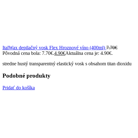
ItalWax depilačný vosk Flex Hroznové víno (400ml)
7.70
€
Pôvodná cena bola: 7.70€.
4.90
€
Aktuálna cena je: 4.90€.
stredne hustý transparentný elastický vosk s obsahom titan dioxidu
Podobné produkty
Pridať do košíka