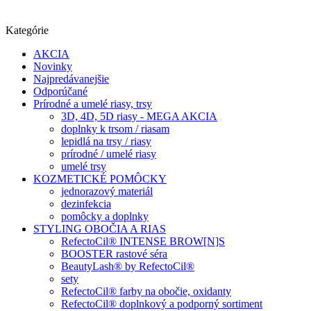
Kategórie
AKCIA
Novinky
Najpredávanejšie
Odporúčané
Prírodné a umelé riasy, trsy
3D, 4D, 5D riasy - MEGA AKCIA
doplnky k trsom / riasam
lepidlá na trsy / riasy
prírodné / umelé riasy
umelé trsy
KOZMETICKÉ POMÔCKY
jednorazový materiál
dezinfekcia
pomôcky a doplnky
STYLING OBOČIA A RIAS
RefectoCil® INTENSE BROW[N]S
BOOSTER rastové séra
BeautyLash® by RefectoCil®
sety
RefectoCil® farby na obočie, oxidanty
RefectoCil® doplnkový a podporný sortiment