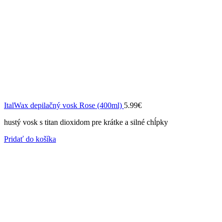
ItalWax depilačný vosk Rose (400ml)
5.99
€
hustý vosk s titan dioxidom pre krátke a silné chĺpky
Pridať do košíka