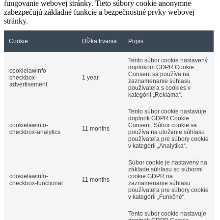
fungovanie webovej stránky. Tieto súbory cookie anonymne
zabezpečujú základné funkcie a bezpečnostné prvky webovej
stránky.
Cookie
Dĺžka trvania
Popis
Tento súbor cookie nastavený
doplnkom GDPR Cookie
cookielawinfo-
Consent sa používa na
checkbox-
1 year
zaznamenanie súhlasu
advertisement
používateľa s cookies v
kategórii „Reklama“.
Tento súbor cookie nastavuje
doplnok GDPR Cookie
cookielawinfo-
Consent. Súbor cookie sa
11 months
checkbox-analytics
používa na uloženie súhlasu
používateľa pre súbory cookie
v kategórii „Analytika“.
Súbor cookie je nastavený na
základe súhlasu so súbormi
cookielawinfo-
cookie GDPR na
11 months
checkbox-functional
zaznamenanie súhlasu
používateľa pre súbory cookie
v kategórii „Funkčné“.
Tento súbor cookie nastavuje