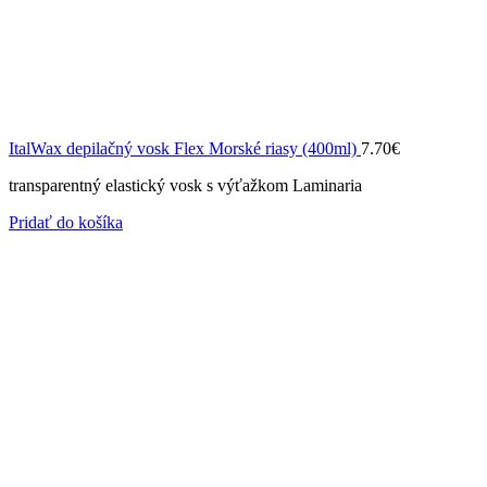
ItalWax depilačný vosk Flex Morské riasy (400ml)
7.70
€
transparentný elastický vosk s výťažkom Laminaria
Pridať do košíka