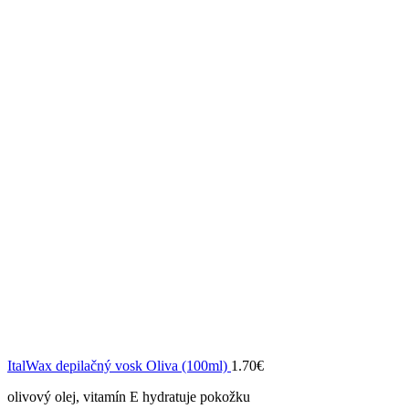
ItalWax depilačný vosk Oliva (100ml)
1.70
€
olivový olej, vitamín E hydratuje pokožku