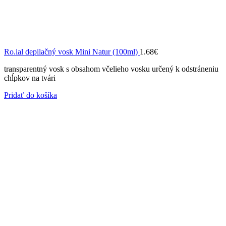
Ro.ial depilačný vosk Mini Natur (100ml)
1.68
€
transparentný vosk s obsahom včelieho vosku určený k odstráneniu
chĺpkov na tvári
Pridať do košíka