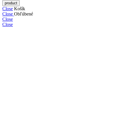
Close
Košík
Close
Obľúbené
Close
Close