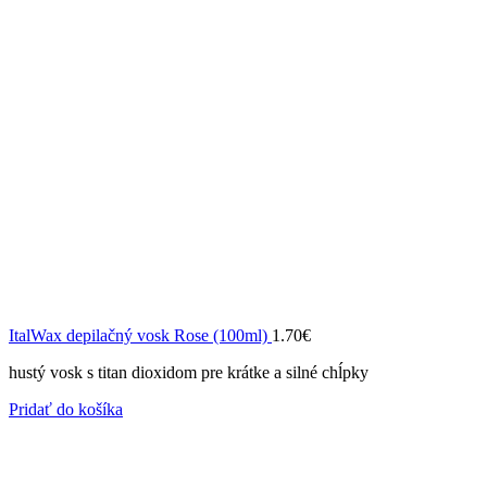
ItalWax depilačný vosk Rose (100ml)
1.70
€
hustý vosk s titan dioxidom pre krátke a silné chĺpky
Pridať do košíka