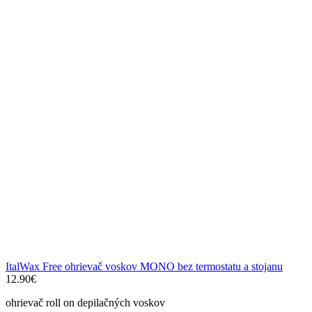
ItalWax Free ohrievač voskov MONO bez termostatu a stojanu
12.90
€
ohrievač roll on depilačných voskov