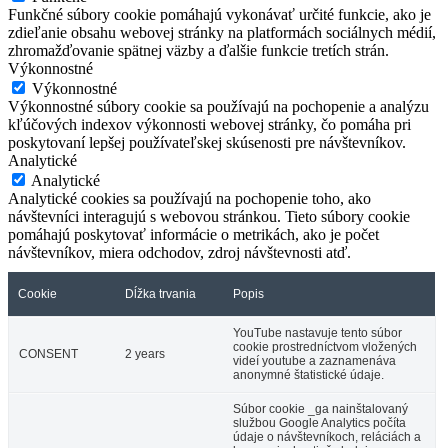
Funkčné súbory cookie pomáhajú vykonávať určité funkcie, ako je
zdieľanie obsahu webovej stránky na platformách sociálnych médií,
zhromažďovanie spätnej väzby a ďalšie funkcie tretích strán.
Výkonnostné
Výkonnostné
Výkonnostné súbory cookie sa používajú na pochopenie a analýzu
kľúčových indexov výkonnosti webovej stránky, čo pomáha pri
poskytovaní lepšej používateľskej skúsenosti pre návštevníkov.
Analytické
Analytické
Analytické cookies sa používajú na pochopenie toho, ako
návštevníci interagujú s webovou stránkou. Tieto súbory cookie
pomáhajú poskytovať informácie o metrikách, ako je počet
návštevníkov, miera odchodov, zdroj návštevnosti atď.
Cookie
Dĺžka trvania
Popis
YouTube nastavuje tento súbor
cookie prostredníctvom vložených
CONSENT
2 years
videí youtube a zaznamenáva
anonymné štatistické údaje.
Súbor cookie _ga nainštalovaný
službou Google Analytics počíta
údaje o návštevníkoch, reláciách a