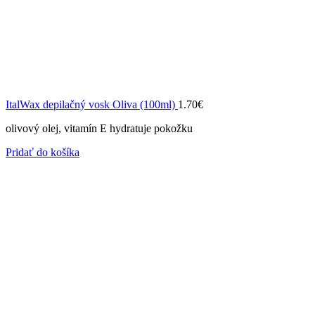
ItalWax depilačný vosk Oliva (100ml)
1.70
€
olivový olej, vitamín E hydratuje pokožku
Pridať do košíka