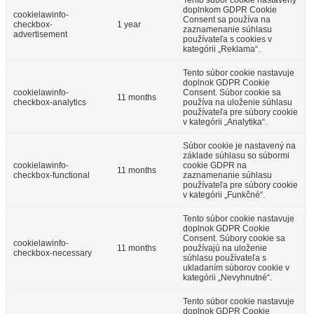
doplnkom GDPR Cookie
cookielawinfo-
Consent sa používa na
checkbox-
1 year
zaznamenanie súhlasu
advertisement
používateľa s cookies v
kategórii „Reklama“.
Tento súbor cookie nastavuje
doplnok GDPR Cookie
cookielawinfo-
Consent. Súbor cookie sa
11 months
checkbox-analytics
používa na uloženie súhlasu
používateľa pre súbory cookie
v kategórii „Analytika“.
Súbor cookie je nastavený na
základe súhlasu so súbormi
cookielawinfo-
cookie GDPR na
11 months
checkbox-functional
zaznamenanie súhlasu
používateľa pre súbory cookie
v kategórii „Funkčné“.
Tento súbor cookie nastavuje
doplnok GDPR Cookie
Consent. Súbory cookie sa
cookielawinfo-
11 months
používajú na uloženie
checkbox-necessary
súhlasu používateľa s
ukladaním súborov cookie v
kategórii „Nevyhnutné“.
Tento súbor cookie nastavuje
doplnok GDPR Cookie