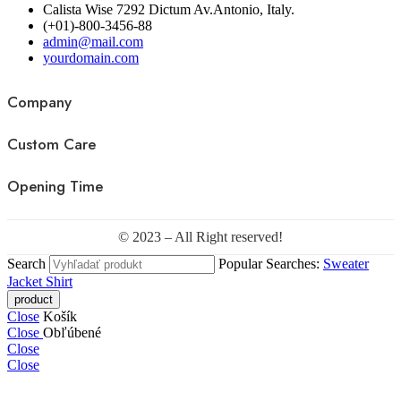
Calista Wise 7292 Dictum Av.Antonio, Italy.
(+01)-800-3456-88
admin@mail.com
yourdomain.com
Company
Custom Care
Opening Time
© 2023 – All Right reserved!
Search
Popular Searches:
Sweater
Jacket
Shirt
Close
Košík
Close
Obľúbené
Close
Close