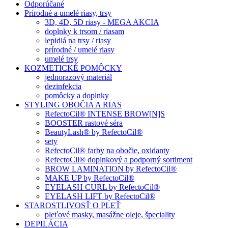
Odporúčané
Prírodné a umelé riasy, trsy
3D, 4D, 5D riasy - MEGA AKCIA
doplnky k trsom / riasam
lepidlá na trsy / riasy
prírodné / umelé riasy
umelé trsy
KOZMETICKÉ POMÔCKY
jednorazový materiál
dezinfekcia
pomôcky a doplnky
STYLING OBOČIA A RIAS
RefectoCil® INTENSE BROW[N]S
BOOSTER rastové séra
BeautyLash® by RefectoCil®
sety
RefectoCil® farby na obočie, oxidanty
RefectoCil® doplnkový a podporný sortiment
BROW LAMINATION by RefectoCil®
MAKE UP by RefectoCil®
EYELASH CURL by RefectoCil®
EYELASH LIFT by RefectoCil®
STAROSTLIVOSŤ O PLEŤ
pleťové masky, masážne oleje, špeciality
DEPILÁCIA