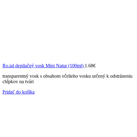
Ro.ial depilačný vosk Mini Natur (100ml)
1.68
€
transparentný vosk s obsahom včelieho vosku určený k odstráneniu
chĺpkov na tvári
Pridať do košíka