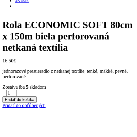
0
Košík
Rola ECONOMIC SOFT 80cm
x 150m biela perforovaná
netkaná textília
16.50
€
jednorazové prestieradlo z netkanej textílie, tenké, mäkké, pevné,
perforované
Zostáva iba
5
skladom
Rola
+
−
ECONOMIC
Pridať do košíka
SOFT
Pridať do obľúbených
80cm
x
150m
biela
perforovaná
netkaná