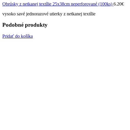
Obrúsky z netkanej textílie 25x38cm neperforované (100ks)
6.20
€
vysoko savé jednorazové utierky z netkanej textílie
Podobné produkty
Pridať do košíka