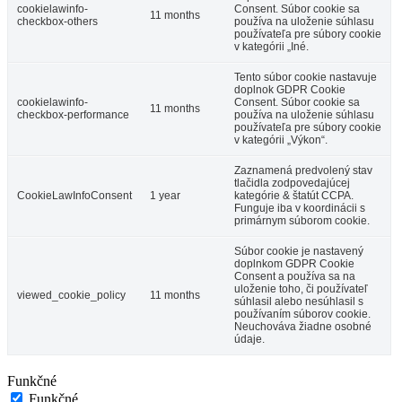
cookielawinfo-
Consent. Súbor cookie sa
11 months
checkbox-others
používa na uloženie súhlasu
používateľa pre súbory cookie
v kategórii „Iné.
Tento súbor cookie nastavuje
doplnok GDPR Cookie
cookielawinfo-
Consent. Súbor cookie sa
11 months
checkbox-performance
používa na uloženie súhlasu
používateľa pre súbory cookie
v kategórii „Výkon“.
Zaznamená predvolený stav
tlačidla zodpovedajúcej
CookieLawInfoConsent
1 year
kategórie & štatút CCPA.
Funguje iba v koordinácii s
primárnym súborom cookie.
Súbor cookie je nastavený
doplnkom GDPR Cookie
Consent a používa sa na
uloženie toho, či používateľ
viewed_cookie_policy
11 months
súhlasil alebo nesúhlasil s
používaním súborov cookie.
Neuchováva žiadne osobné
údaje.
Funkčné
Funkčné