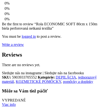
0%
0%
0%
0%
Be the first to review “Rola ECONOMIC SOFT 80cm x 150m
biela perforovaná netkaná textília”
You must be
logged in
to post a review.
Write a review
Reviews
There are no reviews yet.
Sledujte nás na instagrame |
Sledujte nás na facebooku
SKU:
5903933705552
Kategórie:
DEPILÁCIA
,
jednorazový
materiál
,
KOZMETICKÉ POMÔCKY
,
pomôcky a doplnky
Môže sa Vám tiež páčiť
VYPREDANÉ
Viac info