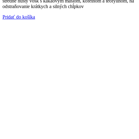
stredne hustý vosk s kakaovým maslom, kofeínom a teofylínom, na
odstraňovanie krátkych a silných chĺpkov
Pridať do košíka