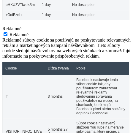
pHKUZVTtwokSm
1 day
No description
xGotBzeLr-
1 day
No description
Reklamné
Reklamné
Reklamné súbory cookie sa používajú na poskytovanie relevantných
reklám a marketingových kampaní návštevníkom. Tieto súbory
cookie sledujú návštevníkov na webových stránkach a zhromažďujú
informácie na poskytovanie prispôsobených reklám.
Cookie
Dĺžka trvania
Popis
Facebook nastavuje tento
súbor cookie tak, aby
používateľom zobrazoval
relevantné reklamy
fr
3 months
sledovaním správania
používateľov na webe, na
stránkach, ktoré majú
Facebook pixel alebo sociálny
doplnok Facebooku.
Súbor cookie nastavený
službou YouTube na meranie
5 months 27
VISITOR_INFO1_LIVE
šírky pásma, ktorý určuje, či