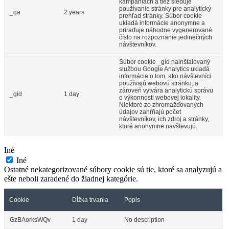
kampaniach a tiež sleduje
používanie stránky pre analytický
_ga
2 years
prehľad stránky. Súbor cookie
ukladá informácie anonymne a
priraďuje náhodne vygenerované
číslo na rozpoznanie jedinečných
návštevníkov.
Súbor cookie _gid nainštalovaný
službou Google Analytics ukladá
informácie o tom, ako návštevníci
používajú webovú stránku, a
zároveň vytvára analytickú správu
_gid
1 day
o výkonnosti webovej lokality.
Niektoré zo zhromažďovaných
údajov zahŕňajú počet
návštevníkov, ich zdroj a stránky,
ktoré anonymne navštevujú.
Iné
Iné
Ostatné nekategorizované súbory cookie sú tie, ktoré sa analyzujú a
ešte neboli zaradené do žiadnej kategórie.
Cookie
Dĺžka trvania
Popis
GzBAorksWQv
1 day
No description