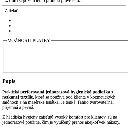
...
ľudí
si pozerá tento produkt práve teraz
Zdielať
MOŽNOSTI PLATBY
Popis
Praktická
perforovaná
jednorazová hygienická podložka
z
netkanej
textílie
, ktorá sa používa pod klienta v kozmetických
salónoch a na masérske lehátka. Je tenká, ľahko tvarovateľná,
príjemná a pevná.
Z hľadiska hygieny zaisťujú vysoký komfort pre klientov, sú na
jednorazové použitie, čím je vylúčený prenos akejkoľvek nákazy.