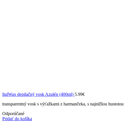
ItalWax depilačný vosk Azulén (400ml)
5.99
€
transparentný vosk s výťažkami z harmančeka, s najnižšou hustotou
Odporúčané
Pridať do košíka