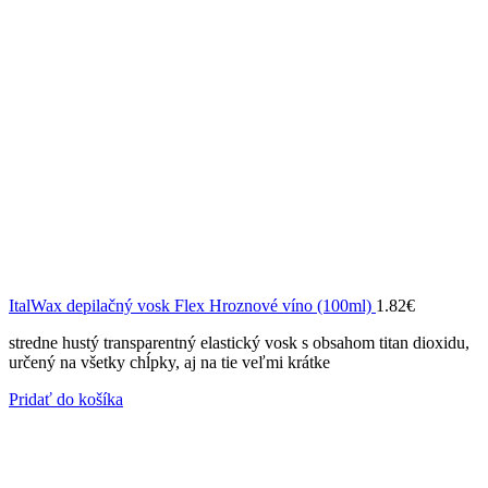
ItalWax depilačný vosk Flex Hroznové víno (100ml)
1.82
€
stredne hustý transparentný elastický vosk s obsahom titan dioxidu,
určený na všetky chĺpky, aj na tie veľmi krátke
Pridať do košíka