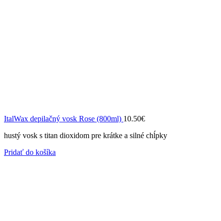
ItalWax depilačný vosk Rose (800ml)
10.50
€
hustý vosk s titan dioxidom pre krátke a silné chĺpky
Pridať do košíka