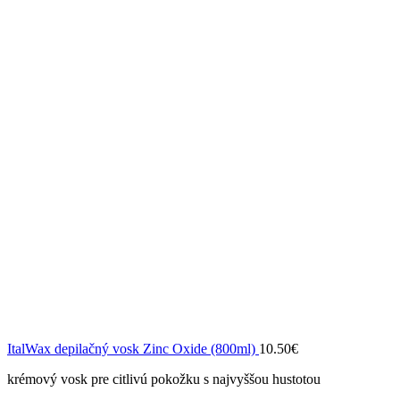
ItalWax depilačný vosk Zinc Oxide (800ml)
10.50
€
krémový vosk pre citlivú pokožku s najvyššou hustotou