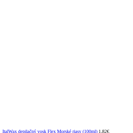
ItalWax depilačný vosk Flex Morské riasy (100ml)
1.82
€