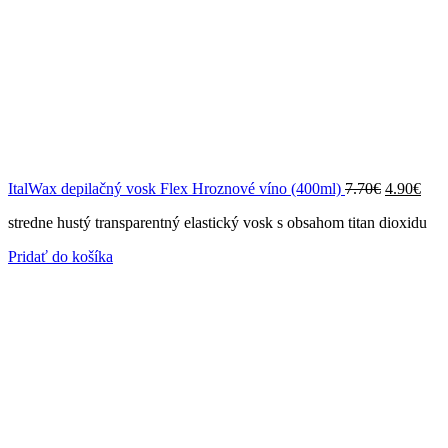
Pôvodná
Akt
ItalWax depilačný vosk Flex Hroznové víno (400ml)
7.70
€
4.90
€
cena
cen
stredne hustý transparentný elastický vosk s obsahom titan dioxidu
bola:
je:
7.70€.
4.90
Pridať do košíka