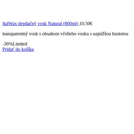
ItalWax depilačný vosk Natural (800ml)
10.50
€
transparentný vosk s obsahom včelieho vosku s najnižšou hustotou
-36%
Limited
Pridať do košíka