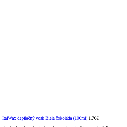
ItalWax depilačný vosk Biela čokoláda (100ml)
1.70
€