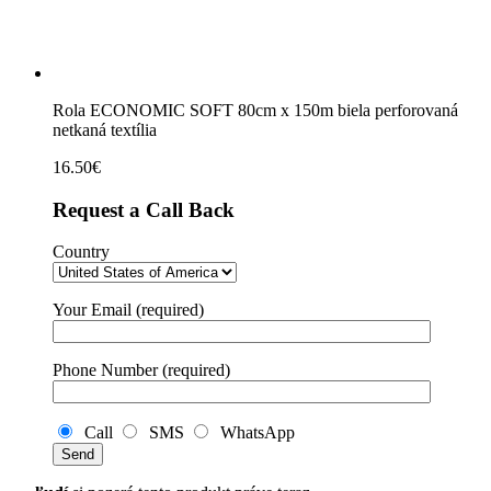
textília
quantity
Rola ECONOMIC SOFT 80cm x 150m biela perforovaná
netkaná textília
16.50
€
Request a Call Back
Country
Your Email (required)
Phone Number (required)
Call
SMS
WhatsApp