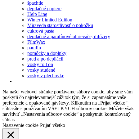
špachtle
depilačné papiere
Help Line
Winter Limited Edition
Miraveda starostlivosť o pokožku
cukrová pasta
depilačné a parafínové ohrievače, difúzery
FilmWax
parafín
pomôcky a doplnky
pred a po depilácii
vosky roll on
vosky studené
vosky v plechovke
Na našej webovej stránke používame súbory cookie, aby sme vám
poskytli čo najrelevantnejší zážitok tým, že si zapamätáme vaše
preferencie a opakované návštevy. Kliknutím na „Prijať všetko“
súhlasíte s používaním VŠETKÝCH súborov cookie. Môžete však
navštíviť „Nastavenia súborov cookie“ a poskytnúť kontrolovaný
súhlas.
Nastavenie cookie
Prijať všetko