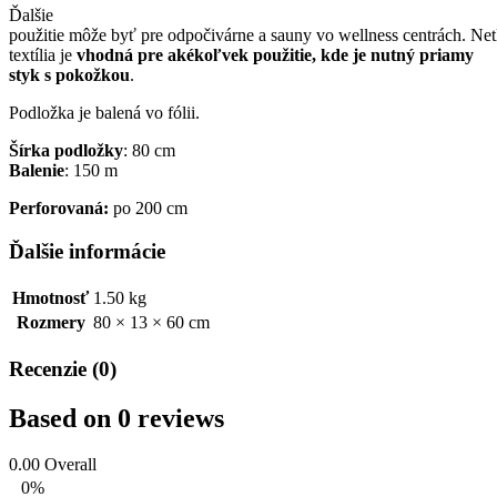
Ďalšie
použitie
môže
byť
pre
odpočivárne
a
sauny
vo
wellness
centrách
.
Net
textília
je
vhodná
pre akékoľvek
použitie
,
kde je nutný
priamy
styk
s
pokožkou
.
Podložka
je balená
vo fólii
.
Šírka
podložky
: 8
0
cm
Balenie
: 1
50
m
Perforovaná:
po 200 cm
Ďalšie informácie
Hmotnosť
1.50 kg
Rozmery
80 × 13 × 60 cm
Recenzie (0)
Based on 0 reviews
0.00
Overall
0%