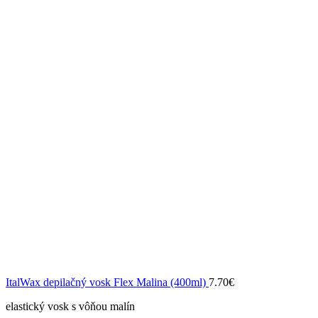
ItalWax depilačný vosk Flex Malina (400ml)
7.70
€
elastický vosk s vôňou malín