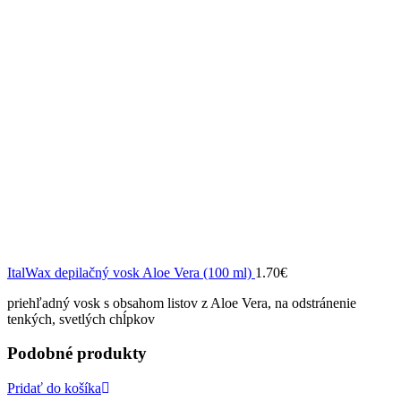
ItalWax depilačný vosk Aloe Vera (100 ml)
1.70
€
priehľadný vosk s obsahom listov z Aloe Vera, na odstránenie
tenkých, svetlých chĺpkov
Podobné produkty
Pridať do košíka