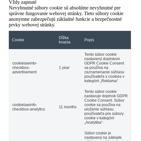
Vždy zapnuté
Nevyhnutné súbory cookie sú absolútne nevyhnutné pre
správne fungovanie webovej stránky. Tieto súbory cookie
anonymne zabezpečujú základné funkcie a bezpečnostné
prvky webovej stránky.
Dĺžka
Cookie
Popis
trvania
Tento súbor cookie
nastavený doplnkom
cookielawinfo-
GDPR Cookie Consent
checkbox-
1 year
sa používa na
advertisement
zaznamenanie súhlasu
používateľa s cookies v
kategórii „Reklama“.
Tento súbor cookie
nastavuje doplnok GDPR
Cookie Consent. Súbor
cookielawinfo-
cookie sa používa na
11 months
checkbox-analytics
uloženie súhlasu
používateľa pre súbory
cookie v kategórii
„Analytika“.
Súbor cookie je
nastavený na základe