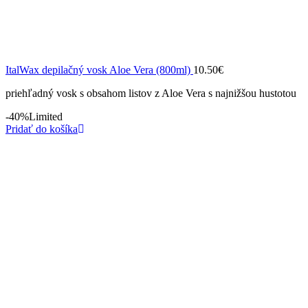
ItalWax depilačný vosk Aloe Vera (800ml)
10.50
€
priehľadný vosk s obsahom listov z Aloe Vera s najnižšou hustotou
-40%
Limited
Pridať do košíka