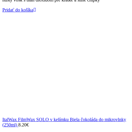
Pridať do košíka
ItalWax FilmWax SOLO v kelímku Biela čokoláda do mikrovlnky
(250ml)
8.20
€