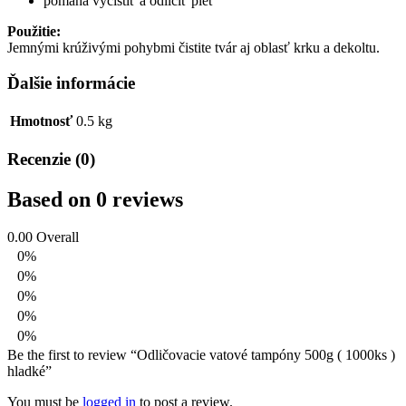
pomáha vyčistiť a odlíčiť pleť
Použitie:
Jemnými krúživými pohybmi čistite tvár aj oblasť krku a dekoltu.
Ďalšie informácie
Hmotnosť
0.5 kg
Recenzie (0)
Based on 0 reviews
0.00
Overall
0%
0%
0%
0%
0%
Be the first to review “Odličovacie vatové tampóny 500g ( 1000ks )
hladké”
You must be
logged in
to post a review.