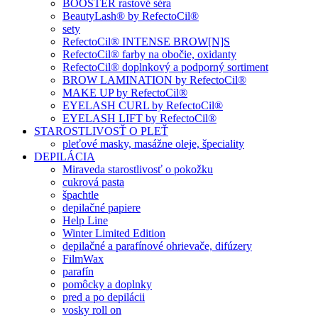
BOOSTER rastové séra
BeautyLash® by RefectoCil®
sety
RefectoCil® INTENSE BROW[N]S
RefectoCil® farby na obočie, oxidanty
RefectoCil® doplnkový a podporný sortiment
BROW LAMINATION by RefectoCil®
MAKE UP by RefectoCil®
EYELASH CURL by RefectoCil®
EYELASH LIFT by RefectoCil®
STAROSTLIVOSŤ O PLEŤ
pleťové masky, masážne oleje, špeciality
DEPILÁCIA
Miraveda starostlivosť o pokožku
cukrová pasta
špachtle
depilačné papiere
Help Line
Winter Limited Edition
depilačné a parafínové ohrievače, difúzery
FilmWax
parafín
pomôcky a doplnky
pred a po depilácii
vosky roll on