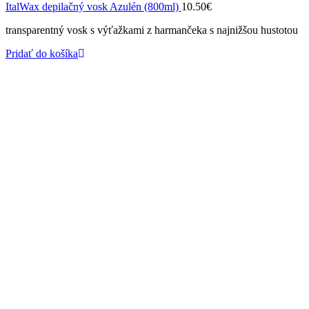
ItalWax depilačný vosk Azulén (800ml)
10.50
€
transparentný vosk s výťažkami z harmančeka s najnižšou hustotou
Pridať do košíka