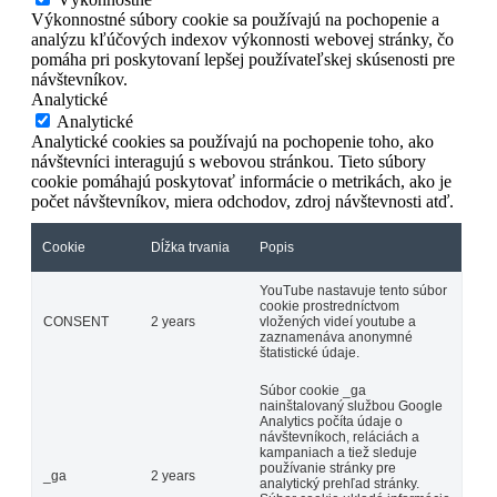
Výkonnostné súbory cookie sa používajú na pochopenie a
analýzu kľúčových indexov výkonnosti webovej stránky, čo
pomáha pri poskytovaní lepšej používateľskej skúsenosti pre
návštevníkov.
Analytické
Analytické
Analytické cookies sa používajú na pochopenie toho, ako
návštevníci interagujú s webovou stránkou. Tieto súbory
cookie pomáhajú poskytovať informácie o metrikách, ako je
počet návštevníkov, miera odchodov, zdroj návštevnosti atď.
Cookie
Dĺžka trvania
Popis
YouTube nastavuje tento súbor
cookie prostredníctvom
CONSENT
2 years
vložených videí youtube a
zaznamenáva anonymné
štatistické údaje.
Súbor cookie _ga
nainštalovaný službou Google
Analytics počíta údaje o
návštevníkoch, reláciách a
kampaniach a tiež sleduje
používanie stránky pre
_ga
2 years
analytický prehľad stránky.