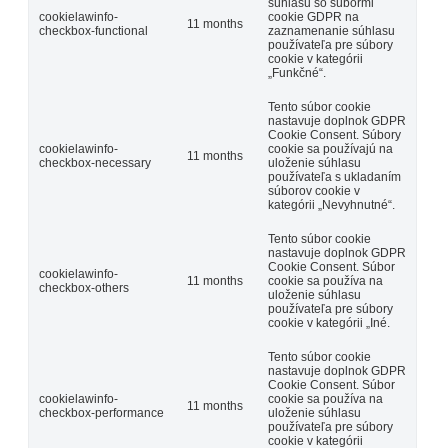
súhlasu so súbormi
cookielawinfo-
cookie GDPR na
11 months
checkbox-functional
zaznamenanie súhlasu
používateľa pre súbory
cookie v kategórii
„Funkčné“.
Tento súbor cookie
nastavuje doplnok GDPR
Cookie Consent. Súbory
cookielawinfo-
cookie sa používajú na
11 months
checkbox-necessary
uloženie súhlasu
používateľa s ukladaním
súborov cookie v
kategórii „Nevyhnutné“.
Tento súbor cookie
nastavuje doplnok GDPR
Cookie Consent. Súbor
cookielawinfo-
11 months
cookie sa používa na
checkbox-others
uloženie súhlasu
používateľa pre súbory
cookie v kategórii „Iné.
Tento súbor cookie
nastavuje doplnok GDPR
Cookie Consent. Súbor
cookielawinfo-
cookie sa používa na
11 months
checkbox-performance
uloženie súhlasu
používateľa pre súbory
cookie v kategórii