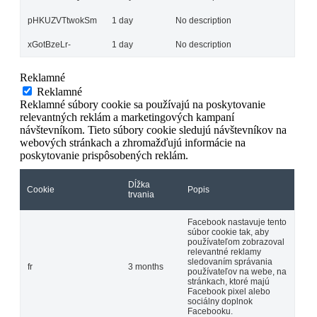
pHKUZVTtwokSm
1 day
No description
xGotBzeLr-
1 day
No description
Reklamné
Reklamné
Reklamné súbory cookie sa používajú na poskytovanie
relevantných reklám a marketingových kampaní
návštevníkom. Tieto súbory cookie sledujú návštevníkov na
webových stránkach a zhromažďujú informácie na
poskytovanie prispôsobených reklám.
Dĺžka
Cookie
Popis
trvania
Facebook nastavuje tento
súbor cookie tak, aby
používateľom zobrazoval
relevantné reklamy
sledovaním správania
fr
3 months
používateľov na webe, na
stránkach, ktoré majú
Facebook pixel alebo
sociálny doplnok
Facebooku.