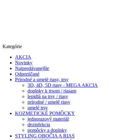
Kategórie
AKCIA
Novinky
Najpredávanejšie
Odporúčané
Prírodné a umelé riasy, trsy
3D, 4D, 5D riasy - MEGA AKCIA
doplnky k trsom / riasam
lepidlá na trsy / riasy
prírodné / umelé riasy
umelé trsy
KOZMETICKÉ POMÔCKY
jednorazový materiál
dezinfekcia
pomôcky a doplnky
STYLING OBOČIA A RIAS