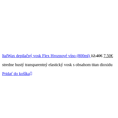
Pôvodná
Ak
ItalWax depilačný vosk Flex Hroznové víno (800ml)
12.40
€
7.50
€
cena
ce
stredne hustý transparentný elastický vosk s obsahom titan dioxidu
bola:
je:
12.40€.
7.5
Pridať do košíka