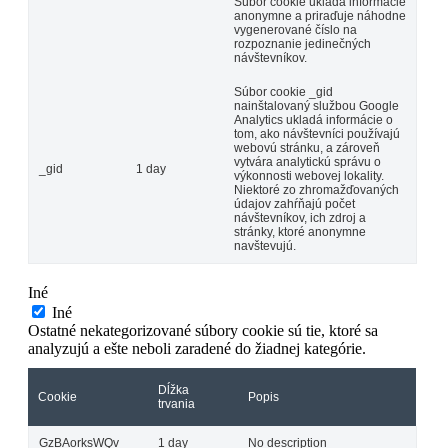
Súbor cookie ukladá informácie
anonymne a priraďuje náhodne
vygenerované číslo na
rozpoznanie jedinečných
návštevníkov.
Súbor cookie _gid
nainštalovaný službou Google
Analytics ukladá informácie o
tom, ako návštevníci používajú
webovú stránku, a zároveň
vytvára analytickú správu o
_gid
1 day
výkonnosti webovej lokality.
Niektoré zo zhromažďovaných
údajov zahŕňajú počet
návštevníkov, ich zdroj a
stránky, ktoré anonymne
navštevujú.
Iné
Iné
Ostatné nekategorizované súbory cookie sú tie, ktoré sa
analyzujú a ešte neboli zaradené do žiadnej kategórie.
Dĺžka
Cookie
Popis
trvania
GzBAorksWQv
1 day
No description