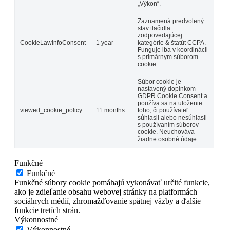
„Výkon“.
Zaznamená predvolený
stav tlačidla
zodpovedajúcej
CookieLawInfoConsent
1 year
kategórie & štatút CCPA.
Funguje iba v koordinácii
s primárnym súborom
cookie.
Súbor cookie je
nastavený doplnkom
GDPR Cookie Consent a
používa sa na uloženie
viewed_cookie_policy
11 months
toho, či používateľ
súhlasil alebo nesúhlasil
s používaním súborov
cookie. Neuchováva
žiadne osobné údaje.
Funkčné
Funkčné
Funkčné súbory cookie pomáhajú vykonávať určité funkcie,
ako je zdieľanie obsahu webovej stránky na platformách
sociálnych médií, zhromažďovanie spätnej väzby a ďalšie
funkcie tretích strán.
Výkonnostné
Výkonnostné