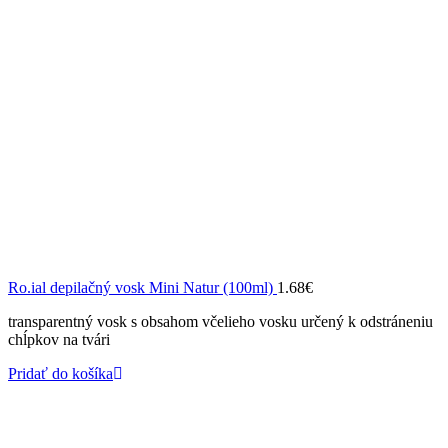
Ro.ial depilačný vosk Mini Natur (100ml)
1.68
€
transparentný vosk s obsahom včelieho vosku určený k odstráneniu
chĺpkov na tvári
Pridať do košíka