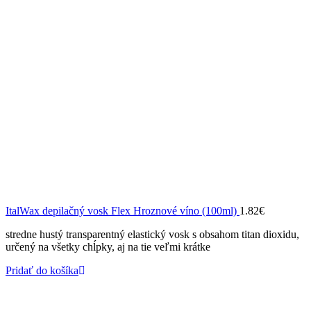
ItalWax depilačný vosk Flex Hroznové víno (100ml)
1.82
€
stredne hustý transparentný elastický vosk s obsahom titan dioxidu,
určený na všetky chĺpky, aj na tie veľmi krátke
Pridať do košíka