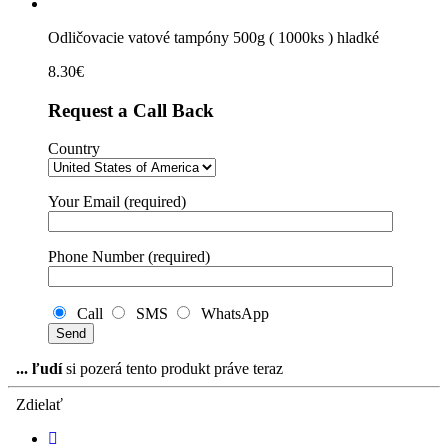
Odličovacie vatové tampóny 500g ( 1000ks ) hladké
8.30
€
Request a Call Back
Country
Your Email (required)
Phone Number (required)
Call
SMS
WhatsApp
...
ľudí
si pozerá tento produkt práve teraz
Zdielať