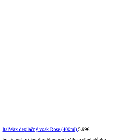
ItalWax depilačný vosk Rose (400ml)
5.99
€
hustý vosk s titan dioxidom pre krátke a silné chĺpky