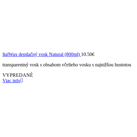
ItalWax depilačný vosk Natural (800ml)
10.50
€
transparentný vosk s obsahom včelieho vosku s najnižšou hustotou
VYPREDANÉ
Viac info