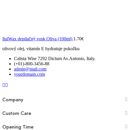
ItalWax depilačný vosk Oliva (100ml)
1.70
€
olivový olej, vitamín E hydratuje pokožku
Calista Wise 7292 Dictum Av.Antonio, Italy.
(+01)-800-3456-88
admin@mail.com
yourdomain.com
Company
Custom Care
Opening Time