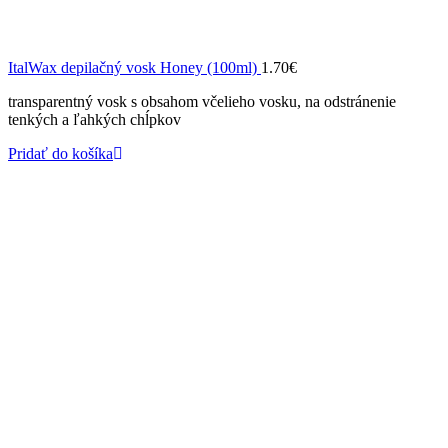
ItalWax depilačný vosk Honey (100ml)
1.70
€
transparentný vosk s obsahom včelieho vosku, na odstránenie
tenkých a ľahkých chĺpkov
Pridať do košíka