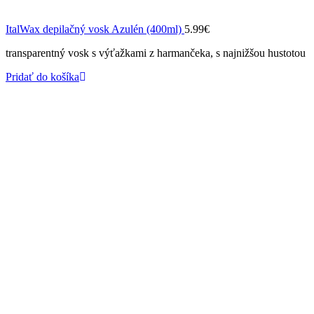
ItalWax depilačný vosk Azulén (400ml)
5.99
€
transparentný vosk s výťažkami z harmančeka, s najnižšou hustotou
Pridať do košíka