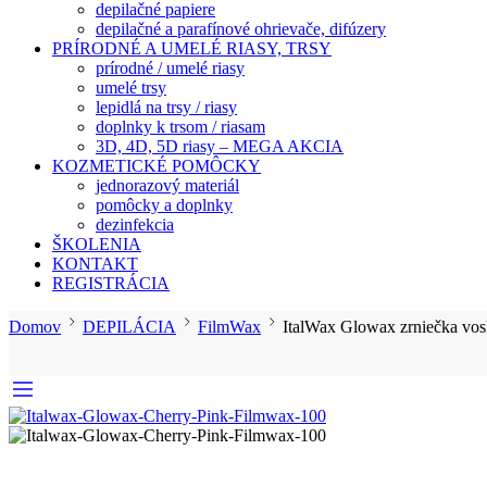
depilačné papiere
depilačné a parafínové ohrievače, difúzery
PRÍRODNÉ A UMELÉ RIASY, TRSY
prírodné / umelé riasy
umelé trsy
lepidlá na trsy / riasy
doplnky k trsom / riasam
3D, 4D, 5D riasy – MEGA AKCIA
KOZMETICKÉ POMÔCKY
jednorazový materiál
pomôcky a doplnky
dezinfekcia
ŠKOLENIA
KONTAKT
REGISTRÁCIA
Domov
DEPILÁCIA
FilmWax
ItalWax Glowax zrniečka vos