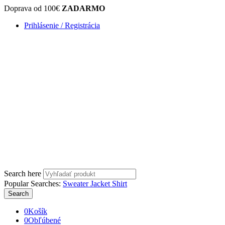
Doprava od 100€
ZADARMO
Prihlásenie / Registrácia
Search here
Popular Searches:
Sweater
Jacket
Shirt
Search
0
Košík
0
Obľúbené