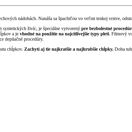
plechových nádobách. Nanáša sa špachtľou vo veľmi tenkej vrstve, odst
h syntetických živíc, je špeciálne vytvorený
pre bezbolestné procedúr
hĺpkov a je
vhodné na použitie na najcitlivejšie typy pleti
. Filmový v
ce depilačné procedúry.
astu chĺpkov.
Zachytí aj tie najkratšie a najhrubšie chĺpky.
Doba tuhn