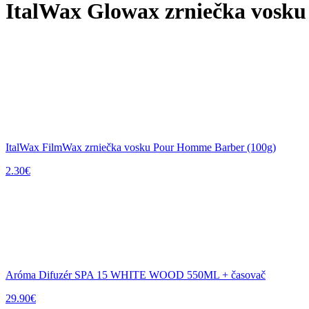
ItalWax Glowax zrniečka vosku
ItalWax FilmWax zrniečka vosku Pour Homme Barber (100g)
2.30
€
Aróma Difuzér SPA 15 WHITE WOOD 550ML + časovač
29.90
€