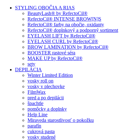
STYLING OBOČIA A RIAS
BeautyLash® by RefectoCil®
RefectoCil® INTENSE BROW[N]S
RefectoCil® farby na obočie, oxidanty
RefectoCil® doplnkový a podporný sortiment
EYELASH LIFT by RefectoCil®
EYELASH CURL by RefectoCil®
BROW LAMINATION by RefectoCil®
BOOSTER rastové séra
MAKE UP by RefectoCil®
sety
DEPILÁCIA
Winter Limited Edition
vosky roll on
vosky v plechovke
FilmWax
pred a po depilácii
špachtle
pomôcky a doplnky
Help Line
Miraveda starostlivosť o pokožku
parafín
cukrová pasta
vosky studené