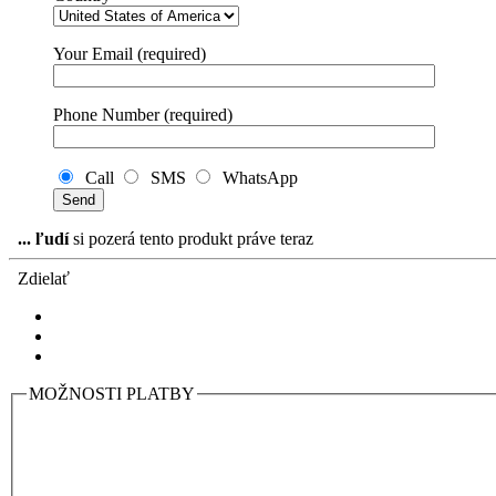
Your Email (required)
Phone Number (required)
Call
SMS
WhatsApp
...
ľudí
si pozerá tento produkt práve teraz
Zdielať
MOŽNOSTI PLATBY