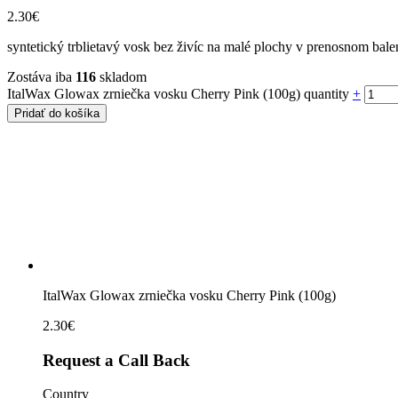
2.30
€
syntetický trblietavý vosk bez živíc na malé plochy v prenosnom bale
Zostáva iba
116
skladom
ItalWax Glowax zrniečka vosku Cherry Pink (100g) quantity
+
Pridať do košíka
ItalWax Glowax zrniečka vosku Cherry Pink (100g)
2.30
€
Request a Call Back
Country