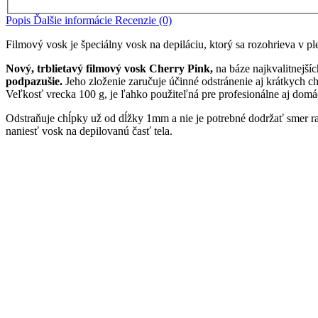
Popis
Ďalšie informácie
Recenzie (0)
Filmový vosk je špeciálny vosk na depiláciu, ktorý sa rozohrieva v 
Nový, trblietavý filmový vosk Cherry Pink,
na báze najkvalitnejšíc
podpazušie.
Jeho zloženie zaručuje účinné odstránenie aj krátkych c
Veľkosť vrecka 100 g, je ľahko použiteľná pre profesionálne aj domá
Odstraňuje chĺpky už od dĺžky 1mm a nie je potrebné dodržať smer r
naniesť vosk na depilovanú časť tela.