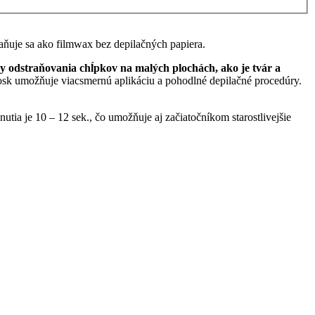
raňuje sa ako filmwax bez depilačných papiera.
y odstraňovania chĺpkov na malých plochách, ako je tvár a
osk umožňuje viacsmernú aplikáciu a pohodlné depilačné procedúry.
utia je 10 – 12 sek., čo umožňuje aj začiatočníkom starostlivejšie