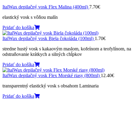
ItalWax depilačný vosk Flex Malina (400ml)
7.70
€
elastický vosk s vôňou malín
Pridať do košíka
ItalWax depilačný vosk Biela čokoláda (100ml)
1.70
€
stredne hustý vosk s kakaovým maslom, kofeínom a teofylínom, na
odstraňovanie krátkych a silných chĺpkov
Pridať do košíka
ItalWax depilačný vosk Flex Morské riasy (800ml)
12.40
€
transparentný elastický vosk s obsahom Laminaria
Pridať do košíka