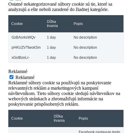
Ostatné nekategorizované súbory cookie sú tie, ktoré sa
analyzujú a ešte neboli zaradené do žiadnej kategórie.
Dĺžka
Cookie
Popis
trvania
GzBAorksWQv
1 day
No description
pHKUZVTtwokSm
1 day
No description
xGotBzeLr-
1 day
No description
Reklamné
Reklamné
Reklamné súbory cookie sa používajú na poskytovanie
relevantných reklám a marketingových kampaní
návštevníkom. Tieto súbory cookie sledujú návštevníkov na
webových stránkach a zhromažďujú informácie na
poskytovanie prispôsobených reklám.
Dĺžka
Cookie
Popis
trvania
Facebook nastavuje tento