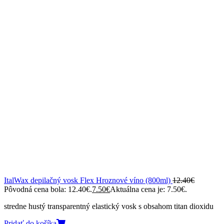
ItalWax depilačný vosk Flex Hroznové víno (800ml)
12.40
€
Pôvodná cena bola: 12.40€.
7.50
€
Aktuálna cena je: 7.50€.
stredne hustý transparentný elastický vosk s obsahom titan dioxidu
Pridať do košíka