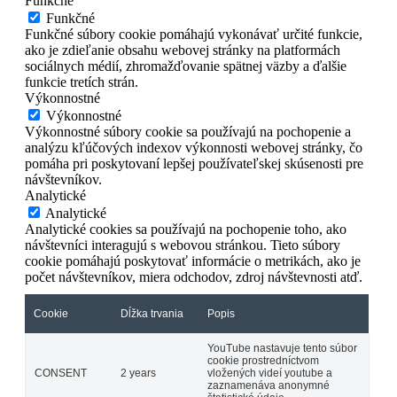
Funkčné
Funkčné
Funkčné súbory cookie pomáhajú vykonávať určité funkcie,
ako je zdieľanie obsahu webovej stránky na platformách
sociálnych médií, zhromažďovanie spätnej väzby a ďalšie
funkcie tretích strán.
Výkonnostné
Výkonnostné
Výkonnostné súbory cookie sa používajú na pochopenie a
analýzu kľúčových indexov výkonnosti webovej stránky, čo
pomáha pri poskytovaní lepšej používateľskej skúsenosti pre
návštevníkov.
Analytické
Analytické
Analytické cookies sa používajú na pochopenie toho, ako
návštevníci interagujú s webovou stránkou. Tieto súbory
cookie pomáhajú poskytovať informácie o metrikách, ako je
počet návštevníkov, miera odchodov, zdroj návštevnosti atď.
Cookie
Dĺžka trvania
Popis
YouTube nastavuje tento súbor
cookie prostredníctvom
CONSENT
2 years
vložených videí youtube a
zaznamenáva anonymné