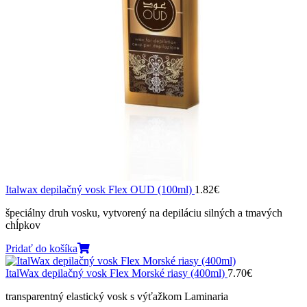
Italwax depilačný vosk Flex OUD (100ml)
1.82
€
špeciálny druh vosku, vytvorený na depiláciu silných a tmavých
chĺpkov
Pridať do košíka
ItalWax depilačný vosk Flex Morské riasy (400ml)
7.70
€
transparentný elastický vosk s výťažkom Laminaria