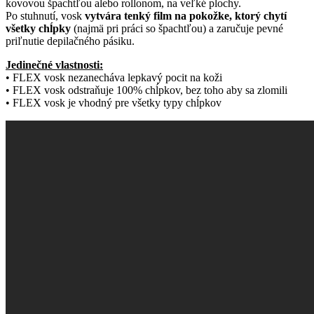
kovovou špachtľou alebo rollonom, na veľké plochy.
Po stuhnutí, vosk
vytvára tenký film na pokožke, ktorý chytí
všetky chĺpky
(najmä pri práci so špachtľou) a zaručuje pevné
priľnutie depilačného pásiku.
Jedinečné vlastnosti:
• FLEX vosk nezanecháva lepkavý pocit na koži
• FLEX vosk odstraňuje 100% chĺpkov, bez toho aby sa zlomili
• FLEX vosk je vhodný pre všetky typy chĺpkov