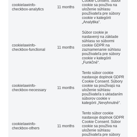
Cookie Consent. Súbor
cookielawinfo-
cookie sa používa na
11 months
checkbox-analytics
uloženie súhlasu
používateľa pre súbory
cookie v kategórii
„Analytika“.
Súbor cookie je
nastavený na základe
súhlasu so súbormi
cookielawinfo-
cookie GDPR na
11 months
checkbox-functional
zaznamenanie súhlasu
používateľa pre súbory
cookie v kategórii
„Funkčné“.
Tento súbor cookie
nastavuje doplnok GDPR
Cookie Consent. Súbory
cookielawinfo-
cookie sa používajú na
11 months
checkbox-necessary
uloženie súhlasu
používateľa s ukladaním
súborov cookie v
kategórii „Nevyhnutné“.
Tento súbor cookie
nastavuje doplnok GDPR
Cookie Consent. Súbor
cookielawinfo-
11 months
cookie sa používa na
checkbox-others
uloženie súhlasu
používateľa pre súbory