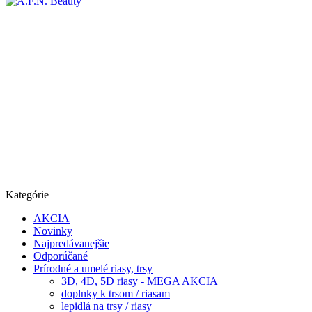
Kategórie
AKCIA
Novinky
Najpredávanejšie
Odporúčané
Prírodné a umelé riasy, trsy
3D, 4D, 5D riasy - MEGA AKCIA
doplnky k trsom / riasam
lepidlá na trsy / riasy