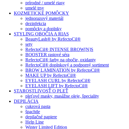
prírodné / umelé riasy
umelé trsy
KOZMETICKÉ POMÔCKY
jednorazový materiál
dezinfekcia
pomôcky a doplnky
STYLING OBOČIA A RIAS
BeautyLash® by RefectoCil®
sety
RefectoCil® INTENSE BROW[N]S
BOOSTER rastové séra
RefectoCil® farby na obočie, oxidanty
RefectoCil® doplnkový a podporný sortiment
BROW LAMINATION by RefectoCil®
MAKE UP by RefectoCil®
EYELASH CURL by RefectoCil®
EYELASH LIFT by RefectoCil®
STAROSTLIVOSŤ O PLEŤ
pleťové masky, masážne oleje, špeciality
DEPILÁCIA
cukrová pasta
špachtle
depilačné papiere
Help Line
Winter Limited Edition