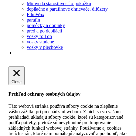
Miraveda starostlivosť o pokožku
depilačné a parafínové ohrievače, difúzery
FilmWax
parafín
pomôcky a doplnky
pred a po depilácii
vosky roll on
vosky studené
vosky v plechovke
Close
Prehľad ochrany osobných údajov
Táto webová stránka používa súbory cookie na zlepšenie
vášho zážitku pri prechádzaní webom. Z nich sa vo vašom
prehliadači ukladajú súbory cookie, ktoré sú kategorizované
podľa potreby, pretože sú nevyhnutné pre fungovanie
základných funkcií webovej stránky. Používame aj cookies
tretích strán, ktoré nám pomáhajú analyzovať a pochopiť, ako