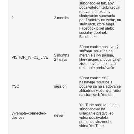
súbor cookie tak, aby
používateľom zobrazoval
relevantné reklamy
sledovaním správania
fr
3 months
používateľov na webe, na
stránkach, ktoré majú
Facebook pixel alebo
sociálny doplnok
Facebooku.
Súbor cookie nastavený
službou YouTube na
5 months
meranie šírky pásma,
VISITOR_INFO1_LIVE
27 days
ktorý určuje, či používateľ
získa nové alebo staré
rozhranie prehrávača.
Súbor cookie YSC
nastavuje Youtube a
YSC
session
používa sa na sledovanie
zhliadnutí vložených videí
na stránkach Youtube.
YouTube nastavuje tento
súbor cookie na
yt-remote-connected-
ukladanie predvolieb
never
devices
videa používateľa
pomocou vloženého
videa YouTube.