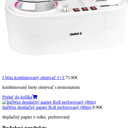
I Wax kombinovaný ohrievač 1+3
75.90
€
kombinovaný biely ohrievač s termostatom
Pridať do košíka
ItalWax depilačný papier Roll perforovaný (80m)
9.90
€
depilačný papier v rolke, perforovaný
Podobné produkty