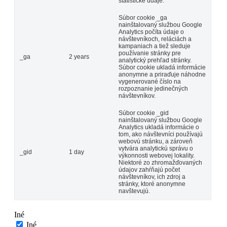
štatistické údaje.
Súbor cookie _ga
nainštalovaný službou Google
Analytics počíta údaje o
návštevníkoch, reláciách a
kampaniach a tiež sleduje
používanie stránky pre
_ga
2 years
analytický prehľad stránky.
Súbor cookie ukladá informácie
anonymne a priraďuje náhodne
vygenerované číslo na
rozpoznanie jedinečných
návštevníkov.
Súbor cookie _gid
nainštalovaný službou Google
Analytics ukladá informácie o
tom, ako návštevníci používajú
webovú stránku, a zároveň
vytvára analytickú správu o
_gid
1 day
výkonnosti webovej lokality.
Niektoré zo zhromažďovaných
údajov zahŕňajú počet
návštevníkov, ich zdroj a
stránky, ktoré anonymne
navštevujú.
Iné
Iné