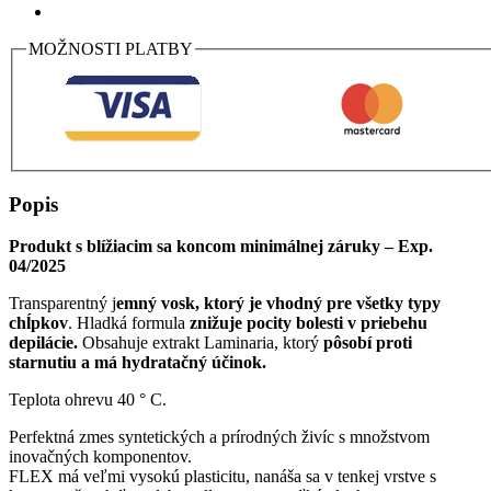
MOŽNOSTI PLATBY
Popis
Produkt s blížiacim sa koncom minimálnej záruky – Exp.
04/2025
Transparentný j
emný vosk, ktorý je vhodný pre všetky typy
chĺpkov
. Hladká formula
znižuje pocity bolesti v priebehu
depilácie.
Obsahuje extrakt Laminaria, ktorý
pôsobí proti
starnutiu a má hydratačný účinok.
Teplota ohrevu 40 ° C.
Perfektná zmes syntetických a prírodných živíc s množstvom
inovačných komponentov.
FLEX má veľmi vysokú plasticitu, nanáša sa v tenkej vrstve s