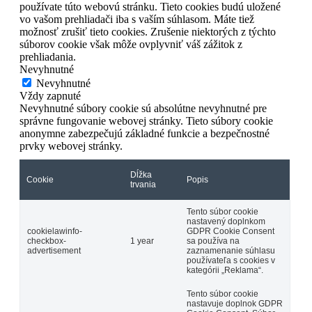
používate túto webovú stránku. Tieto cookies budú uložené
vo vašom prehliadači iba s vaším súhlasom. Máte tiež
možnosť zrušiť tieto cookies. Zrušenie niektorých z týchto
súborov cookie však môže ovplyvniť váš zážitok z
prehliadania.
Nevyhnutné
Nevyhnutné
Vždy zapnuté
Nevyhnutné súbory cookie sú absolútne nevyhnutné pre
správne fungovanie webovej stránky. Tieto súbory cookie
anonymne zabezpečujú základné funkcie a bezpečnostné
prvky webovej stránky.
Dĺžka
Cookie
Popis
trvania
Tento súbor cookie
nastavený doplnkom
cookielawinfo-
GDPR Cookie Consent
checkbox-
1 year
sa používa na
advertisement
zaznamenanie súhlasu
používateľa s cookies v
kategórii „Reklama“.
Tento súbor cookie
nastavuje doplnok GDPR