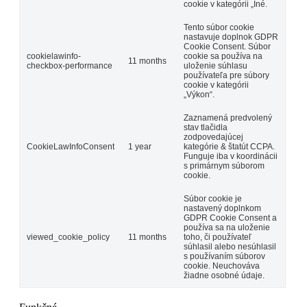
cookie v kategórii „Iné.
Tento súbor cookie
nastavuje doplnok GDPR
Cookie Consent. Súbor
cookielawinfo-
cookie sa používa na
11 months
checkbox-performance
uloženie súhlasu
používateľa pre súbory
cookie v kategórii
„Výkon“.
Zaznamená predvolený
stav tlačidla
zodpovedajúcej
CookieLawInfoConsent
1 year
kategórie & štatút CCPA.
Funguje iba v koordinácii
s primárnym súborom
cookie.
Súbor cookie je
nastavený doplnkom
GDPR Cookie Consent a
používa sa na uloženie
viewed_cookie_policy
11 months
toho, či používateľ
súhlasil alebo nesúhlasil
s používaním súborov
cookie. Neuchováva
žiadne osobné údaje.