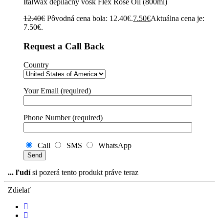
ItalWax depilačný vosk Flex Rose Oil (800ml)
12.40
€
Pôvodná cena bola: 12.40€.
7.50
€
Aktuálna cena je:
7.50€.
Request a Call Back
Country
Your Email (required)
Phone Number (required)
Call
SMS
WhatsApp
...
ľudí
si pozerá tento produkt práve teraz
Zdielať