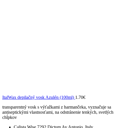
ItalWax depilačný vosk Azulén (100ml)
1.70
€
transparentný vosk s výťažkami z harmančeka, vyznačuje sa
antiseptickými vlastnosťami, na odstránenie tenkých, svetlých
chĺpkov
Calista Wise 7292 Dictum Av.Antonio, Italy.