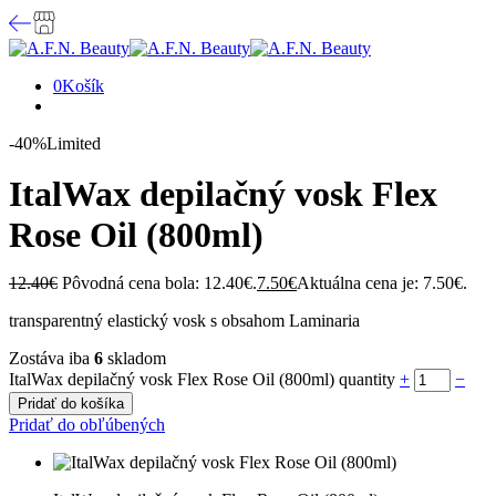
0
Košík
-40%
Limited
ItalWax depilačný vosk Flex
Rose Oil (800ml)
12.40
€
Pôvodná cena bola: 12.40€.
7.50
€
Aktuálna cena je: 7.50€.
transparentný elastický vosk s obsahom Laminaria
Zostáva iba
6
skladom
ItalWax depilačný vosk Flex Rose Oil (800ml) quantity
+
−
Pridať do košíka
Pridať do obľúbených