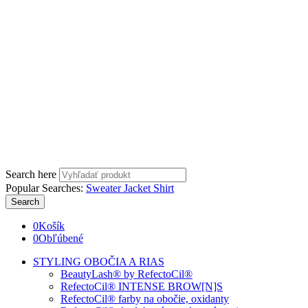
Search here
Popular Searches:
Sweater
Jacket
Shirt
Search
0
Košík
0
Obľúbené
STYLING OBOČIA A RIAS
BeautyLash® by RefectoCil®
RefectoCil® INTENSE BROW[N]S
RefectoCil® farby na obočie, oxidanty