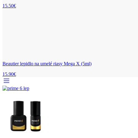
15.50
€
Beautier lepidlo na umelé riasy Mega X (5ml)
15.90
€