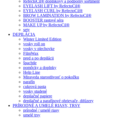
RefectoCil® doplnkový a podporný sortiment
EYELASH LIFT by RefectoCil®
EYELASH CURL by RefectoCil®
BROW LAMINATION by RefectoCil®
BOOSTER rastové séra
MAKE UP by RefectoCil®
sety
DEPILÁCIA
Winter Limited Edition
vosky roll on
vosky v plechovke
FilmWax
pred a po depilácii
špachtle
pomôcky a doplnky
Help Line
Miraveda starostlivosť o pokožku
parafín
cukrová pasta
vosky studené
depilačné papiere
depilačné a parafínové ohrievače, difúzery
PRÍRODNÉ A UMELÉ RIASY, TRSY
prírodné / umelé riasy
umelé trsy