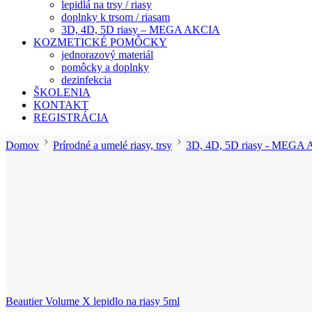
lepidlá na trsy / riasy
doplnky k trsom / riasam
3D, 4D, 5D riasy – MEGA AKCIA
KOZMETICKÉ POMÔCKY
jednorazový materiál
pomôcky a doplnky
dezinfekcia
ŠKOLENIA
KONTAKT
REGISTRÁCIA
Domov
Prírodné a umelé riasy, trsy
3D, 4D, 5D riasy - MEGA
Beautier Volume X lepidlo na riasy 5ml