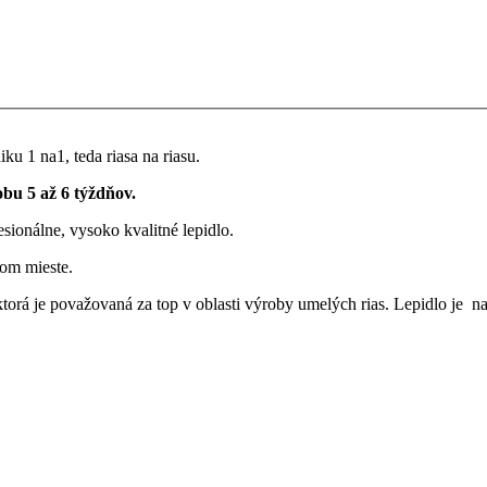
ku 1 na1, teda riasa na riasu.
obu 5 až 6 týždňov.
esionálne, vysoko kvalitné lepidlo.
vom mieste.
torá je považovaná za top v oblasti výroby umelých rias. Lepidlo je n