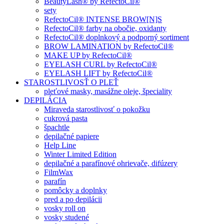
BeautyLash® by RefectoCil®
sety
RefectoCil® INTENSE BROW[N]S
RefectoCil® farby na obočie, oxidanty
RefectoCil® doplnkový a podporný sortiment
BROW LAMINATION by RefectoCil®
MAKE UP by RefectoCil®
EYELASH CURL by RefectoCil®
EYELASH LIFT by RefectoCil®
STAROSTLIVOSŤ O PLEŤ
pleťové masky, masážne oleje, špeciality
DEPILÁCIA
Miraveda starostlivosť o pokožku
cukrová pasta
špachtle
depilačné papiere
Help Line
Winter Limited Edition
depilačné a parafínové ohrievače, difúzery
FilmWax
parafín
pomôcky a doplnky
pred a po depilácii
vosky roll on
vosky studené