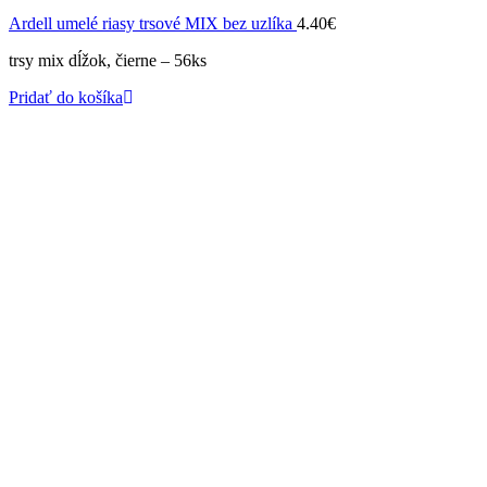
Ardell umelé riasy trsové MIX bez uzlíka
4.40
€
trsy mix dĺžok, čierne – 56ks
Pridať do košíka