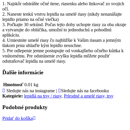
1. Najskôr odstráňte očné tiene, riasenku alebo linkovač zo svojich
očí.
2. Naneste tenkú vrstvu lepidla na umelé riasy (nikdy nenanášajte
lepidlo priamo na očné viečka)
3. Počkajte 30 sekúnd. Počas tejto doby uchopte riasy za oba okraje
a vytvarujte do oblúčika, umožní to jednoduchú a pohodlnú
aplikáciu.
4. Umiestnite umelé riasy čo najbližšie k Vašim riasam a jemným
tlakom prsta uhlaďte kým lepidlo neuschne.
5. Pre odlepenie jemne postupujte od vonkajšieho očného kútika k
vnútornému. Pre odstránenie zvyšku lepidla môžete použiť
odstraňovač lepidla na umelé riasy.
Ďalšie informácie
Hmotnosť
0.01 kg
Sledujte nás na instagrame |
Sledujte nás na facebooku
Kategórie:
lepidlá na trsy / riasy
,
Prírodné a umelé riasy, trsy
Podobné produkty
Pridať do košíka