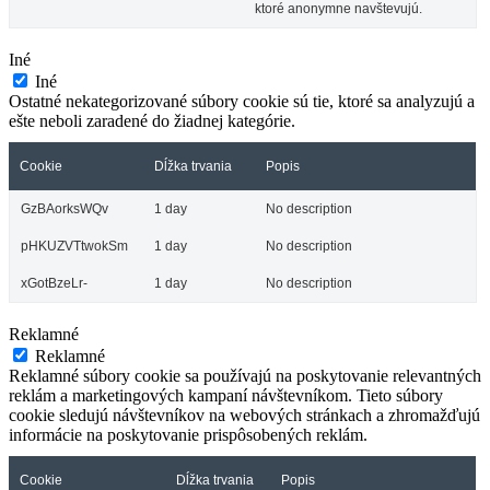
ktoré anonymne navštevujú.
Iné
Iné
Ostatné nekategorizované súbory cookie sú tie, ktoré sa analyzujú a
ešte neboli zaradené do žiadnej kategórie.
Cookie
Dĺžka trvania
Popis
GzBAorksWQv
1 day
No description
pHKUZVTtwokSm
1 day
No description
xGotBzeLr-
1 day
No description
Reklamné
Reklamné
Reklamné súbory cookie sa používajú na poskytovanie relevantných
reklám a marketingových kampaní návštevníkom. Tieto súbory
cookie sledujú návštevníkov na webových stránkach a zhromažďujú
informácie na poskytovanie prispôsobených reklám.
Cookie
Dĺžka trvania
Popis