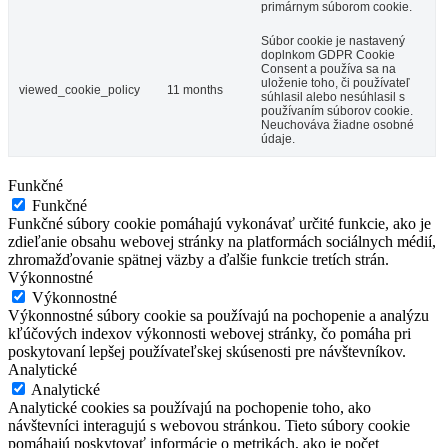
primárnym súborom cookie.
Súbor cookie je nastavený
doplnkom GDPR Cookie
Consent a používa sa na
uloženie toho, či používateľ
viewed_cookie_policy
11 months
súhlasil alebo nesúhlasil s
používaním súborov cookie.
Neuchováva žiadne osobné
údaje.
Funkčné
Funkčné
Funkčné súbory cookie pomáhajú vykonávať určité funkcie, ako je
zdieľanie obsahu webovej stránky na platformách sociálnych médií,
zhromažďovanie spätnej väzby a ďalšie funkcie tretích strán.
Výkonnostné
Výkonnostné
Výkonnostné súbory cookie sa používajú na pochopenie a analýzu
kľúčových indexov výkonnosti webovej stránky, čo pomáha pri
poskytovaní lepšej používateľskej skúsenosti pre návštevníkov.
Analytické
Analytické
Analytické cookies sa používajú na pochopenie toho, ako
návštevníci interagujú s webovou stránkou. Tieto súbory cookie
pomáhajú poskytovať informácie o metrikách, ako je počet