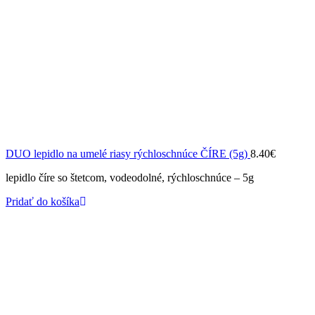
DUO lepidlo na umelé riasy rýchloschnúce ČÍRE (5g)
8.40
€
lepidlo číre so štetcom, vodeodolné, rýchloschnúce – 5g
Pridať do košíka