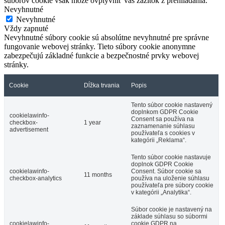
súborov cookie však môže ovplyvniť váš zážitok z prehliadania.
Nevyhnutné
Nevyhnutné
Vždy zapnuté
Nevyhnutné súbory cookie sú absolútne nevyhnutné pre správne
fungovanie webovej stránky. Tieto súbory cookie anonymne
zabezpečujú základné funkcie a bezpečnostné prvky webovej
stránky.
Cookie
Dĺžka trvania
Popis
Tento súbor cookie nastavený
doplnkom GDPR Cookie
cookielawinfo-
Consent sa používa na
checkbox-
1 year
zaznamenanie súhlasu
advertisement
používateľa s cookies v
kategórii „Reklama“.
Tento súbor cookie nastavuje
doplnok GDPR Cookie
cookielawinfo-
Consent. Súbor cookie sa
11 months
checkbox-analytics
používa na uloženie súhlasu
používateľa pre súbory cookie
v kategórii „Analytika“.
Súbor cookie je nastavený na
základe súhlasu so súbormi
cookielawinfo-
cookie GDPR na