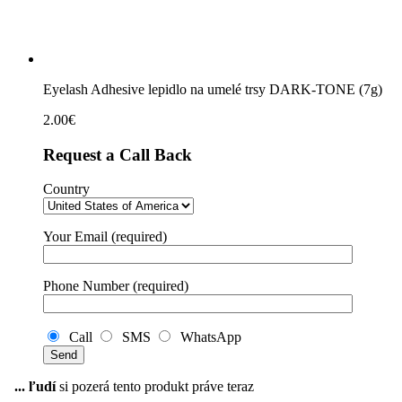
Eyelash Adhesive lepidlo na umelé trsy DARK-TONE (7g)
2.00
€
Request a Call Back
Country
Your Email (required)
Phone Number (required)
Call
SMS
WhatsApp
...
ľudí
si pozerá tento produkt práve teraz