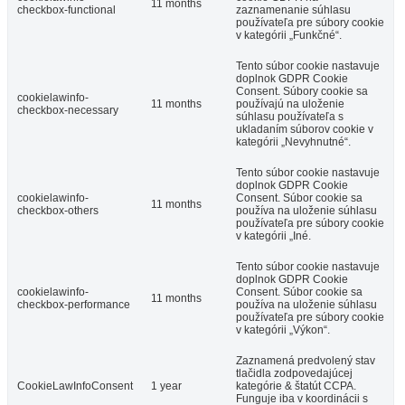
11 months
checkbox-functional
zaznamenanie súhlasu
používateľa pre súbory cookie
v kategórii „Funkčné“.
Tento súbor cookie nastavuje
doplnok GDPR Cookie
Consent. Súbory cookie sa
cookielawinfo-
11 months
používajú na uloženie
checkbox-necessary
súhlasu používateľa s
ukladaním súborov cookie v
kategórii „Nevyhnutné“.
Tento súbor cookie nastavuje
doplnok GDPR Cookie
cookielawinfo-
Consent. Súbor cookie sa
11 months
checkbox-others
používa na uloženie súhlasu
používateľa pre súbory cookie
v kategórii „Iné.
Tento súbor cookie nastavuje
doplnok GDPR Cookie
cookielawinfo-
Consent. Súbor cookie sa
11 months
checkbox-performance
používa na uloženie súhlasu
používateľa pre súbory cookie
v kategórii „Výkon“.
Zaznamená predvolený stav
tlačidla zodpovedajúcej
CookieLawInfoConsent
1 year
kategórie & štatút CCPA.
Funguje iba v koordinácii s