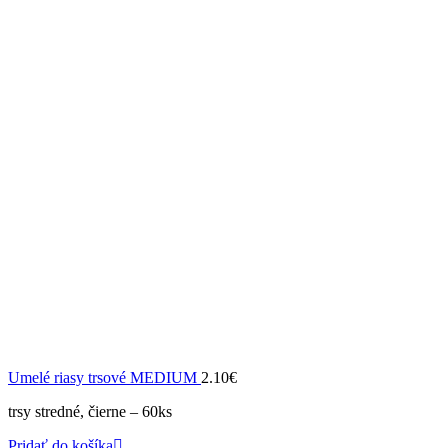
Umelé riasy trsové MEDIUM
2.10
€
trsy stredné, čierne – 60ks
Pridať do košíka