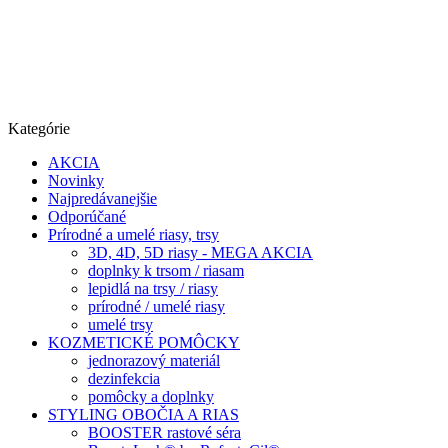
Kategórie
AKCIA
Novinky
Najpredávanejšie
Odporúčané
Prírodné a umelé riasy, trsy
3D, 4D, 5D riasy - MEGA AKCIA
doplnky k trsom / riasam
lepidlá na trsy / riasy
prírodné / umelé riasy
umelé trsy
KOZMETICKÉ POMÔCKY
jednorazový materiál
dezinfekcia
pomôcky a doplnky
STYLING OBOČIA A RIAS
BOOSTER rastové séra