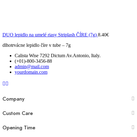
DUO lepidlo na umelé riasy Striplash ČÍRE (7g)
8.40
€
dlhotrvácne lepidlo číre v tube – 7g
Calista Wise 7292 Dictum Av.Antonio, Italy.
(+01)-800-3456-88
admin@mail.com
yourdomain.com
Company
Custom Care
Opening Time