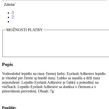
Zdielať
MOŽNOSTI PLATBY
Popis
Vodeodolné lepidlo na riasy čiernej farby. Eyelash Adhesive lepidlo
je vhodné pre čierne aj hnedé riasy. Ľahko sa nanáša a drží riasy
neporušené. Lepidlo Eyelash Adhesive je ľahký a pohodlný na
viečkach. Lepidlo Eyelash Adhesive sa dodáva v čiernom a v
priesvitnom prevedení. Obsah: 7g
Použitie: