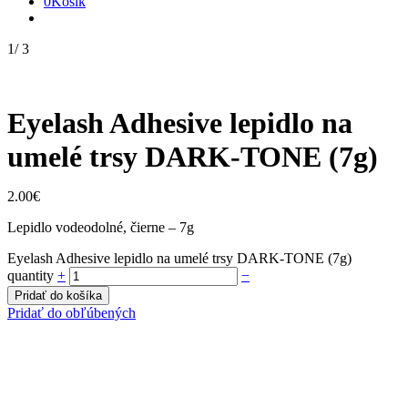
0
Košík
1
/
3
Eyelash Adhesive lepidlo na
umelé trsy DARK-TONE (7g)
2.00
€
Lepidlo vodeodolné, čierne – 7g
Eyelash Adhesive lepidlo na umelé trsy DARK-TONE (7g)
quantity
+
−
Pridať do košíka
Pridať do obľúbených