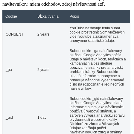
návštevníkov, miera odchodov, zdroj návštevnosti atď.
Cookie
Dĺžka trvania
Popis
YouTube nastavuje tento súbor
cookie prostredníctvom vložených
CONSENT
2 years
videí youtube a zaznamenáva
anonymné štatistické údaje.
Súbor cookie _ga nainštalovaný
službou Google Analytics počíta
údaje o návštevníkoch, reláciách a
kampaniach a tiež sleduje
používanie stránky pre analytický
_ga
2 years
prehľad stránky. Súbor cookie
ukladá informácie anonymne a
priraďuje náhodne vygenerované
číslo na rozpoznanie jedinečných
návštevníkov.
Súbor cookie _gid nainštalovaný
službou Google Analytics ukladá
informácie o tom, ako návštevníci
používajú webovú stránku, a
zároveň vytvára analytickú správu
_gid
1 day
o výkonnosti webovej lokality.
Niektoré zo zhromažďovaných
údajov zahŕňajú počet
návštevníkov, ich zdroj a stránky,