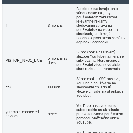
Facebook nastavuje tento
súbor cookie tak, aby
používateľom zobrazoval
relevantné reklamy
fr
3 months
sledovaním správania
používateľov na webe, na
stránkach, ktoré majú
Facebook pixel alebo sociálny
doplnok Facebooku.
Súbor cookie nastavený
službou YouTube na meranie
5 months 27
VISITOR_INFO1_LIVE
šírky pásma, ktorý určuje, či
days
používateľ získa nové alebo
staré rozhranie prehrávača.
Súbor cookie YSC nastavuje
Youtube a používa sa na
YSC
session
sledovanie zhliadnutí
vložených videí na stránkach
Youtube.
YouTube nastavuje tento
súbor cookie na ukladanie
yt-remote-connected-
never
predvolieb videa používateľa
devices
pomocou vloženého videa
YouTube.
YouTube nastavuje tento