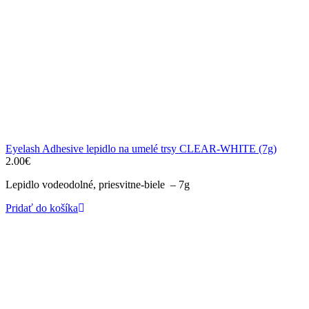
Eyelash Adhesive lepidlo na umelé trsy CLEAR-WHITE (7g)
2.00
€
Lepidlo vodeodolné, priesvitne-biele – 7g
Pridať do košíka