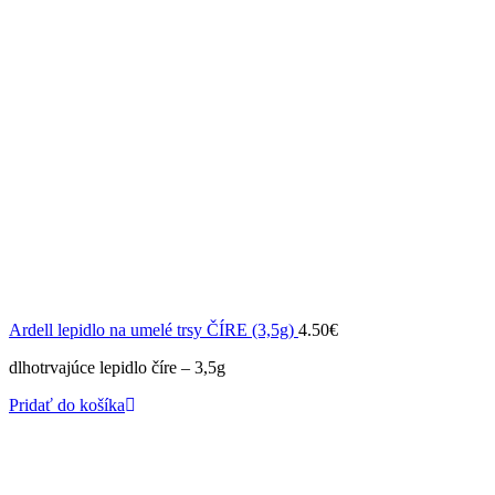
Ardell lepidlo na umelé trsy ČÍRE (3,5g)
4.50
€
dlhotrvajúce lepidlo číre – 3,5g
Pridať do košíka