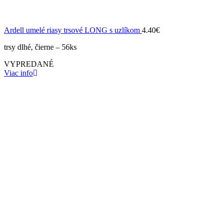
Ardell umelé riasy trsové LONG s uzlíkom
4.40
€
trsy dlhé, čierne – 56ks
VYPREDANÉ
Viac info