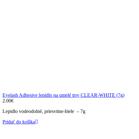
Eyelash Adhesive lepidlo na umelé trsy CLEAR-WHITE (7g)
2.00
€
Lepidlo vodeodolné, priesvitne-biele – 7g
Pridať do košíka