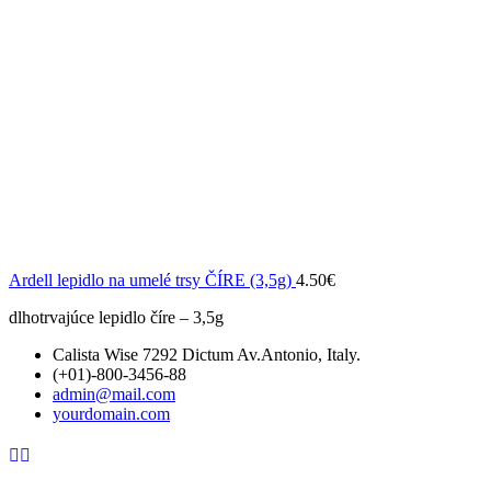
Ardell lepidlo na umelé trsy ČÍRE (3,5g)
4.50
€
dlhotrvajúce lepidlo číre – 3,5g
Calista Wise 7292 Dictum Av.Antonio, Italy.
(+01)-800-3456-88
admin@mail.com
yourdomain.com