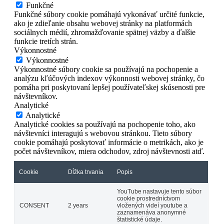
Funkčné
Funkčné súbory cookie pomáhajú vykonávať určité funkcie,
ako je zdieľanie obsahu webovej stránky na platformách
sociálnych médií, zhromažďovanie spätnej väzby a ďalšie
funkcie tretích strán.
Výkonnostné
Výkonnostné
Výkonnostné súbory cookie sa používajú na pochopenie a
analýzu kľúčových indexov výkonnosti webovej stránky, čo
pomáha pri poskytovaní lepšej používateľskej skúsenosti pre
návštevníkov.
Analytické
Analytické
Analytické cookies sa používajú na pochopenie toho, ako
návštevníci interagujú s webovou stránkou. Tieto súbory
cookie pomáhajú poskytovať informácie o metrikách, ako je
počet návštevníkov, miera odchodov, zdroj návštevnosti atď.
Cookie
Dĺžka trvania
Popis
YouTube nastavuje tento súbor
cookie prostredníctvom
CONSENT
2 years
vložených videí youtube a
zaznamenáva anonymné
štatistické údaje.