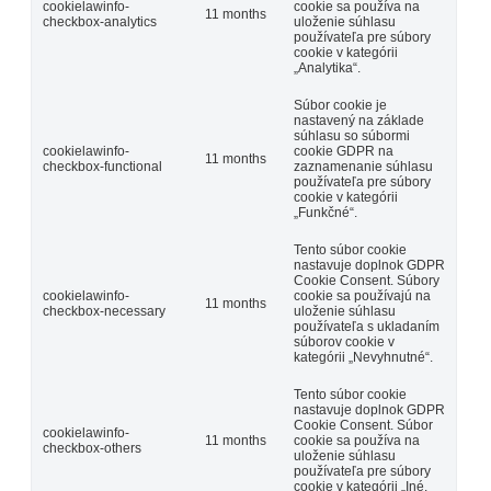
cookielawinfo-
cookie sa používa na
11 months
checkbox-analytics
uloženie súhlasu
používateľa pre súbory
cookie v kategórii
„Analytika“.
Súbor cookie je
nastavený na základe
súhlasu so súbormi
cookielawinfo-
cookie GDPR na
11 months
checkbox-functional
zaznamenanie súhlasu
používateľa pre súbory
cookie v kategórii
„Funkčné“.
Tento súbor cookie
nastavuje doplnok GDPR
Cookie Consent. Súbory
cookielawinfo-
cookie sa používajú na
11 months
checkbox-necessary
uloženie súhlasu
používateľa s ukladaním
súborov cookie v
kategórii „Nevyhnutné“.
Tento súbor cookie
nastavuje doplnok GDPR
Cookie Consent. Súbor
cookielawinfo-
11 months
cookie sa používa na
checkbox-others
uloženie súhlasu
používateľa pre súbory
cookie v kategórii „Iné.