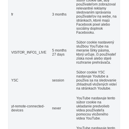
súbor cookie tak, aby
používateľom zobrazoval
relevantné reklamy
sledovaním správania
fr
3 months
používateľov na webe, na
stránkach, ktoré majú
Facebook pixel alebo
sociálny doplnok
Facebooku.
Súbor cookie nastavený
službou YouTube na
5 months
meranie šírky pásma,
VISITOR_INFO1_LIVE
27 days
ktorý určuje, či používateľ
získa nové alebo staré
rozhranie prehrávača.
Súbor cookie YSC
nastavuje Youtube a
YSC
session
používa sa na sledovanie
zhliadnutí vložených videí
na stránkach Youtube.
YouTube nastavuje tento
súbor cookie na
yt-remote-connected-
ukladanie predvolieb
never
devices
videa používateľa
pomocou vloženého
videa YouTube.
YouTube nastavuje tento