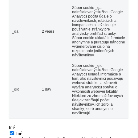
Súbor cookie _ga
nainštalovaný službou Google
Analytics počíta údaje o
návštevníkoch, reláciách a
kampaniach a tiež sleduje
používanie stránky pre
_ga
2 years
analytický prehľad stránky.
Súbor cookie ukladá informácie
anonymne a priraďuje náhodne
vygenerované číslo na
rozpoznanie jedinečných
návštevníkov.
Súbor cookie _gid
nainštalovaný službou Google
Analytics ukladá informácie o
tom, ako návštevníci používajú
webovú stránku, a zároveň
vytvára analytickú správu o
_gid
1 day
výkonnosti webovej lokality.
Niektoré zo zhromažďovaných
údajov zahŕňajú počet
návštevníkov, ich zdroj a
stránky, ktoré anonymne
navštevujú.
Iné
Iné