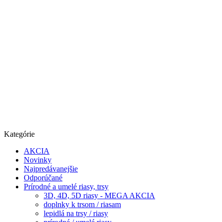
Kategórie
AKCIA
Novinky
Najpredávanejšie
Odporúčané
Prírodné a umelé riasy, trsy
3D, 4D, 5D riasy - MEGA AKCIA
doplnky k trsom / riasam
lepidlá na trsy / riasy