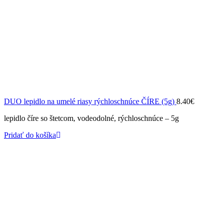
DUO lepidlo na umelé riasy rýchloschnúce ČÍRE (5g)
8.40
€
lepidlo číre so štetcom, vodeodolné, rýchloschnúce – 5g
Pridať do košíka