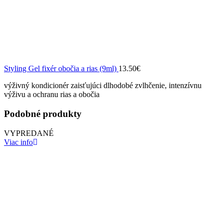
Styling Gel fixér obočia a rias (9ml)
13.50
€
výživný kondicionér zaisťujúci dlhodobé zvlhčenie, intenzívnu
výživu a ochranu rias a obočia
Podobné produkty
VYPREDANÉ
Viac info