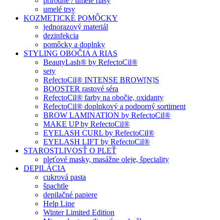
prírodné / umelé riasy
umelé trsy
KOZMETICKÉ POMÔCKY
jednorazový materiál
dezinfekcia
pomôcky a doplnky
STYLING OBOČIA A RIAS
BeautyLash® by RefectoCil®
sety
RefectoCil® INTENSE BROW[N]S
BOOSTER rastové séra
RefectoCil® farby na obočie, oxidanty
RefectoCil® doplnkový a podporný sortiment
BROW LAMINATION by RefectoCil®
MAKE UP by RefectoCil®
EYELASH CURL by RefectoCil®
EYELASH LIFT by RefectoCil®
STAROSTLIVOSŤ O PLEŤ
pleťové masky, masážne oleje, špeciality
DEPILÁCIA
cukrová pasta
špachtle
depilačné papiere
Help Line
Winter Limited Edition