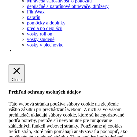
Miraveda starostlivosť o pokožku
depilačné a parafínové ohrievače, difúzery
FilmWax
parafín
pomôcky a doplnky
pred a po depilácii
vosky roll on
vosky studené
vosky v plechovke
Close
Prehľad ochrany osobných údajov
Táto webová stránka používa súbory cookie na zlepšenie
vášho zážitku pri prechádzaní webom. Z nich sa vo vašom
prehliadači ukladajú súbory cookie, ktoré sú kategorizované
podľa potreby, pretože sú nevyhnutné pre fungovanie
základných funkcií webovej stránky. Používame aj cookies
tretích strán, ktoré nám pomáhajú analyzovať a pochopiť, ako
používate túto webovú stránku. Tieto cookies budú uložené