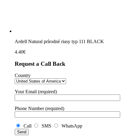
quantity
Ardell Natural prírodné riasy typ 111 BLACK
4.40
€
Request a Call Back
Country
Your Email (required)
Phone Number (required)
Call
SMS
WhatsApp