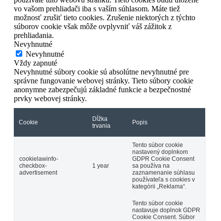
vo vašom prehliadači iba s vaším súhlasom. Máte tiež
možnosť zrušiť tieto cookies. Zrušenie niektorých z týchto
súborov cookie však môže ovplyvniť váš zážitok z
prehliadania.
Nevyhnutné
Nevyhnutné
Vždy zapnuté
Nevyhnutné súbory cookie sú absolútne nevyhnutné pre
správne fungovanie webovej stránky. Tieto súbory cookie
anonymne zabezpečujú základné funkcie a bezpečnostné
prvky webovej stránky.
Dĺžka
Cookie
Popis
trvania
Tento súbor cookie
nastavený doplnkom
cookielawinfo-
GDPR Cookie Consent
checkbox-
1 year
sa používa na
advertisement
zaznamenanie súhlasu
používateľa s cookies v
kategórii „Reklama“.
Tento súbor cookie
nastavuje doplnok GDPR
Cookie Consent. Súbor