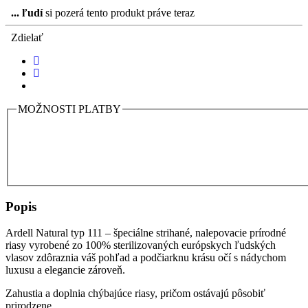
...
ľudí
si pozerá tento produkt práve teraz
Zdielať
MOŽNOSTI PLATBY
Popis
Ardell Natural typ 111 – špeciálne strihané, nalepovacie prírodné
riasy vyrobené zo 100% sterilizovaných európskych ľudských
vlasov zdôraznia váš pohľad a podčiarknu krásu očí s nádychom
luxusu a elegancie zároveň.
Zahustia a doplnia chýbajúce riasy, pričom ostávajú pôsobiť
prirodzene.