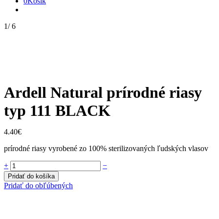
0
Košík
1
/
6
Ardell Natural prírodné riasy
typ 111 BLACK
4.40
€
prírodné riasy vyrobené zo 100% sterilizovaných ľudských vlasov
Ardell
+
−
Natural
Pridať do košíka
prírodné
Pridať do obľúbených
riasy
typ
111
BLACK