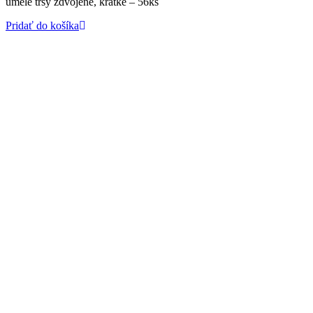
umelé trsy zdvojené, krátke – 56ks
Pridať do košíka