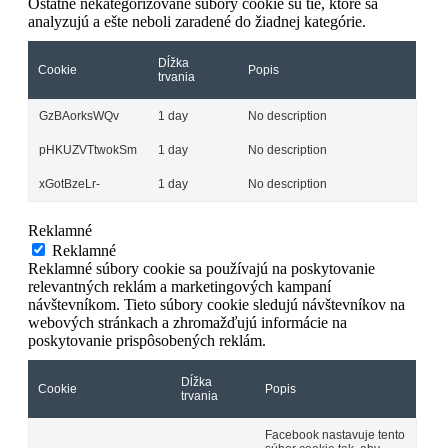
Ostatné nekategorizované súbory cookie sú tie, ktoré sa
analyzujú a ešte neboli zaradené do žiadnej kategórie.
Dĺžka
Cookie
Popis
trvania
GzBAorksWQv
1 day
No description
pHKUZVTtwokSm
1 day
No description
xGotBzeLr-
1 day
No description
Reklamné
Reklamné
Reklamné súbory cookie sa používajú na poskytovanie
relevantných reklám a marketingových kampaní
návštevníkom. Tieto súbory cookie sledujú návštevníkov na
webových stránkach a zhromažďujú informácie na
poskytovanie prispôsobených reklám.
Dĺžka
Cookie
Popis
trvania
Facebook nastavuje tento