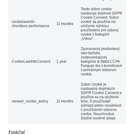
Tento súbor cookie
nastavuje doplnok GDPR
Cookie Consent. Súbor
cookielawinfo-
cookie sa používa na
11 months
checkbox-performance
uloženie súhlasu
používateľa pre súbory
cookie v kategórii
„Výkon“.
Zaznamená predvolený
stav tlačidla
zodpovedajúcej
CookieLawInfoConsent
1 year
kategórie & štatút CCPA.
Funguje iba v koordinácii
s primárnym súborom
cookie.
Súbor cookie je
nastavený doplnkom
GDPR Cookie Consent a
používa sa na uloženie
viewed_cookie_policy
11 months
toho, či používateľ
súhlasil alebo nesúhlasil
s používaním súborov
cookie. Neuchováva
žiadne osobné údaje.
Funkčné