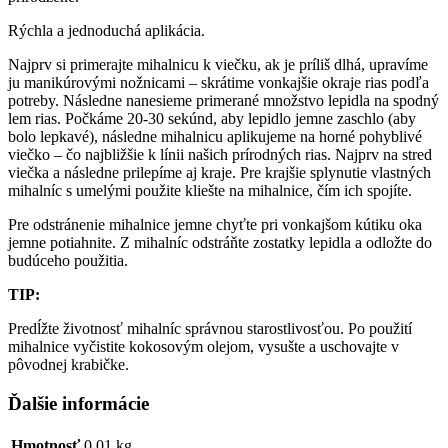
Rýchla a jednoduchá aplikácia.
Najprv si primerajte mihalnicu k viečku, ak je príliš dlhá, upravíme
ju manikúrovými nožnicami – skrátime vonkajšie okraje rias podľa
potreby. Následne nanesieme primerané množstvo lepidla na spodný
lem rias. Počkáme 20-30 sekúnd, aby lepidlo jemne zaschlo (aby
bolo lepkavé), následne mihalnicu aplikujeme na horné pohyblivé
viečko – čo najbližšie k línii našich prírodných rias. Najprv na stred
viečka a následne prilepíme aj kraje. Pre krajšie splynutie vlastných
mihalníc s umelými použite kliešte na mihalnice, čím ich spojíte.
Pre odstránenie mihalnice jemne chyťte pri vonkajšom kútiku oka
jemne potiahnite. Z mihalníc odstráňte zostatky lepidla a odložte do
budúceho použitia.
TIP:
Predĺžte životnosť mihalníc správnou starostlivosťou. Po použití
mihalnice vyčistite kokosovým olejom, vysušte a uschovajte v
pôvodnej krabičke.
Ďalšie informácie
Hmotnosť
0.01 kg