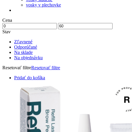
vosky v plechovke
Cena
Stav
Zľavnené
Odporúčané
Na sklade
Na objednávku
Resetovať filtre
Resetovať filtre
Pridať do košíka