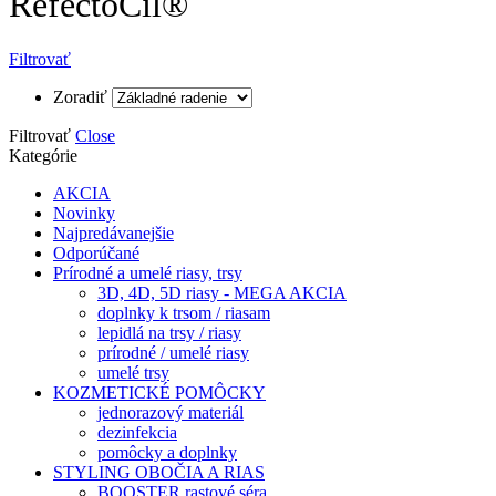
RefectoCil®
Filtrovať
Zoradiť
Filtrovať
Close
Kategórie
AKCIA
Novinky
Najpredávanejšie
Odporúčané
Prírodné a umelé riasy, trsy
3D, 4D, 5D riasy - MEGA AKCIA
doplnky k trsom / riasam
lepidlá na trsy / riasy
prírodné / umelé riasy
umelé trsy
KOZMETICKÉ POMÔCKY
jednorazový materiál
dezinfekcia
pomôcky a doplnky
STYLING OBOČIA A RIAS
BOOSTER rastové séra