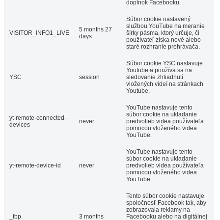
doplnok Facebooku.
Súbor cookie nastavený
službou YouTube na meranie
5 months 27
VISITOR_INFO1_LIVE
šírky pásma, ktorý určuje, či
days
používateľ získa nové alebo
staré rozhranie prehrávača.
Súbor cookie YSC nastavuje
Youtube a používa sa na
YSC
session
sledovanie zhliadnutí
vložených videí na stránkach
Youtube.
YouTube nastavuje tento
súbor cookie na ukladanie
yt-remote-connected-
never
predvolieb videa používateľa
devices
pomocou vloženého videa
YouTube.
YouTube nastavuje tento
súbor cookie na ukladanie
yt-remote-device-id
never
predvolieb videa používateľa
pomocou vloženého videa
YouTube.
Tento súbor cookie nastavuje
spoločnosť Facebook tak, aby
zobrazovala reklamy na
_fbp
3 months
Facebooku alebo na digitálnej