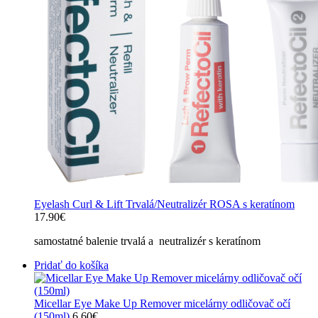
Eyelash Curl & Lift Trvalá/Neutralizér ROSA s keratínom
17.90
€
samostatné balenie trvalá a neutralizér s keratínom
Pridať do košíka
Micellar Eye Make Up Remover micelárny odličovač očí
(150ml)
6.60
€