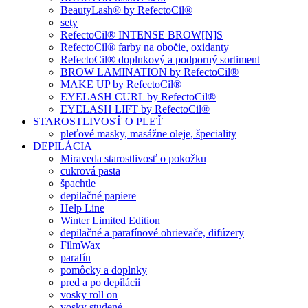
BeautyLash® by RefectoCil®
sety
RefectoCil® INTENSE BROW[N]S
RefectoCil® farby na obočie, oxidanty
RefectoCil® doplnkový a podporný sortiment
BROW LAMINATION by RefectoCil®
MAKE UP by RefectoCil®
EYELASH CURL by RefectoCil®
EYELASH LIFT by RefectoCil®
STAROSTLIVOSŤ O PLEŤ
pleťové masky, masážne oleje, špeciality
DEPILÁCIA
Miraveda starostlivosť o pokožku
cukrová pasta
špachtle
depilačné papiere
Help Line
Winter Limited Edition
depilačné a parafínové ohrievače, difúzery
FilmWax
parafín
pomôcky a doplnky
pred a po depilácii
vosky roll on
vosky studené