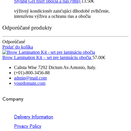
Styling Gel fixér obočia a rias (9ml)
13.50
€
výživný kondicionér zaisťujúci dlhodobé zvlhčenie,
intenzívnu výživu a ochranu rias a obočia
Odporúčané produkty
Odporúčané
Pridať do košíka
Brow Lamination Kit – set pre lamináciu obočia
57.00
€
Calista Wise 7292 Dictum Av.Antonio, Italy.
(+01)-800-3456-88
admin@mail.com
yourdomain.com
Company
Delivery Information
Privacy Policy