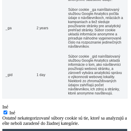
Súbor cookie _ga nainštalovaný
službou Google Analytics počíta
údaje o návštevníkoch, reláciách a
kampaniach a tiež sleduje
používanie stránky pre analytický
_ga
2 years
prehľad stránky. Súbor cookie
ukladá informácie anonymne a
priraďuje náhodne vygenerované
číslo na rozpoznanie jedinečných
návštevníkov.
Súbor cookie _gid nainštalovaný
službou Google Analytics ukladá
informácie o tom, ako návštevníci
používajú webovú stránku, a
zároveň vytvára analytickú správu
_gid
1 day
o výkonnosti webovej lokality.
Niektoré zo zhromažďovaných
údajov zahŕňajú počet
návštevníkov, ich zdroj a stránky,
ktoré anonymne navštevujú.
Iné
Iné
Ostatné nekategorizované súbory cookie sú tie, ktoré sa analyzujú a
ešte neboli zaradené do žiadnej kategórie.