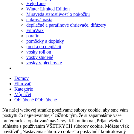
Help Line
Winter Limited Edition
Miraveda starostlivosť o pokožku
cukrová pasta
depilačné a parafínové ohrievače, difúzery
FilmWax
parafín
pomôcky a doplnky
pred a po depilácii
vosky roll on
vosky studené
vosky v plechovke
Domov
Filtrovať
Kategórie
Môj účet
Obľúbené
0
Obľúbené
Na našej webovej stránke používame súbory cookie, aby sme vám
poskytli čo najrelevantnejší zážitok tým, že si zapamätáme vaše
preferencie a opakované návštevy. Kliknutím na „Prijať všetko“
súhlasíte s používaním VŠETKÝCH súborov cookie. Môžete však
navštíviť „Nastavenia súborov cookie“ a poskytnúť kontrolovaný