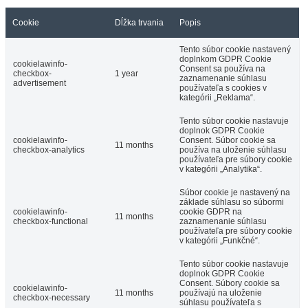
Cookie
Dĺžka trvania
Popis
Tento súbor cookie nastavený
doplnkom GDPR Cookie
cookielawinfo-
Consent sa používa na
checkbox-
1 year
zaznamenanie súhlasu
advertisement
používateľa s cookies v
kategórii „Reklama“.
Tento súbor cookie nastavuje
doplnok GDPR Cookie
cookielawinfo-
Consent. Súbor cookie sa
11 months
checkbox-analytics
používa na uloženie súhlasu
používateľa pre súbory cookie
v kategórii „Analytika“.
Súbor cookie je nastavený na
základe súhlasu so súbormi
cookielawinfo-
cookie GDPR na
11 months
checkbox-functional
zaznamenanie súhlasu
používateľa pre súbory cookie
v kategórii „Funkčné“.
Tento súbor cookie nastavuje
doplnok GDPR Cookie
Consent. Súbory cookie sa
cookielawinfo-
11 months
používajú na uloženie
checkbox-necessary
súhlasu používateľa s