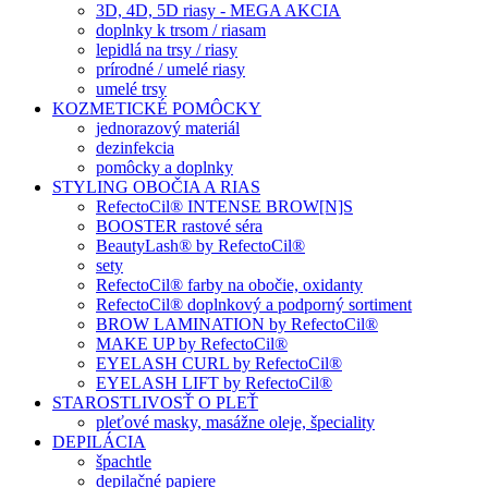
3D, 4D, 5D riasy - MEGA AKCIA
doplnky k trsom / riasam
lepidlá na trsy / riasy
prírodné / umelé riasy
umelé trsy
KOZMETICKÉ POMÔCKY
jednorazový materiál
dezinfekcia
pomôcky a doplnky
STYLING OBOČIA A RIAS
RefectoCil® INTENSE BROW[N]S
BOOSTER rastové séra
BeautyLash® by RefectoCil®
sety
RefectoCil® farby na obočie, oxidanty
RefectoCil® doplnkový a podporný sortiment
BROW LAMINATION by RefectoCil®
MAKE UP by RefectoCil®
EYELASH CURL by RefectoCil®
EYELASH LIFT by RefectoCil®
STAROSTLIVOSŤ O PLEŤ
pleťové masky, masážne oleje, špeciality
DEPILÁCIA
špachtle
depilačné papiere