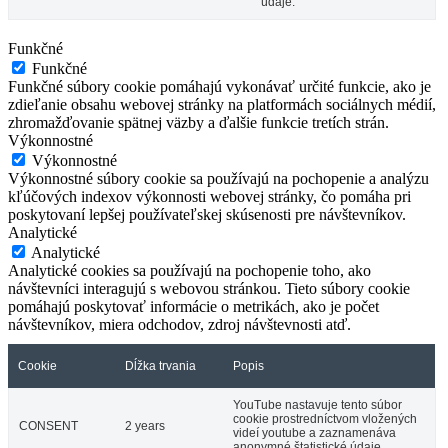
údaje.
Funkčné
Funkčné
Funkčné súbory cookie pomáhajú vykonávať určité funkcie, ako je
zdieľanie obsahu webovej stránky na platformách sociálnych médií,
zhromažďovanie spätnej väzby a ďalšie funkcie tretích strán.
Výkonnostné
Výkonnostné
Výkonnostné súbory cookie sa používajú na pochopenie a analýzu
kľúčových indexov výkonnosti webovej stránky, čo pomáha pri
poskytovaní lepšej používateľskej skúsenosti pre návštevníkov.
Analytické
Analytické
Analytické cookies sa používajú na pochopenie toho, ako
návštevníci interagujú s webovou stránkou. Tieto súbory cookie
pomáhajú poskytovať informácie o metrikách, ako je počet
návštevníkov, miera odchodov, zdroj návštevnosti atď.
Cookie
Dĺžka trvania
Popis
YouTube nastavuje tento súbor
cookie prostredníctvom vložených
CONSENT
2 years
videí youtube a zaznamenáva
anonymné štatistické údaje.