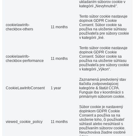
ukladaním súborov cookie v
kategórii „Nevyhnutné“.
Tento súbor cookie nastavuje
doplnok GDPR Cookie
cookielawinfo-
Consent. Súbor cookie sa
11 months
checkbox-others
používa na uloženie súhlasu
používateľa pre súbory cookie
v kategórii „Iné.
Tento súbor cookie nastavuje
doplnok GDPR Cookie
cookielawinfo-
Consent. Súbor cookie sa
11 months
checkbox-performance
používa na uloženie súhlasu
používateľa pre súbory cookie
v kategórii „Výkon“.
Zaznamená predvolený stav
tlačidla zodpovedajúcej
CookieLawInfoConsent
1 year
kategórie & štatút CCPA.
Funguje iba v koordinácii s
primárnym súborom cookie.
Súbor cookie je nastavený
doplnkom GDPR Cookie
Consent a používa sa na
uloženie toho, či používateľ
viewed_cookie_policy
11 months
súhlasil alebo nesúhlasil s
používaním súborov cookie.
Neuchováva žiadne osobné