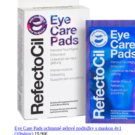
Eye Care Pads ochranné gélové podložky s maskou 4v1
(10párov)
19.90
€