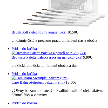
Brush Soft štetec rovný jemný (5ks)
10.50
€
umožňuje čistú a precíznu prácu pri farbení rias a obočia
Pridať do košíka
Browista Palette paletka a prsteň na ruku (2ks)
9.90
€
praktická pomôcka pri farbení obočia a rias
Pridať do košíka
Care Balm ošetrujúci balzam (9ml)
13.50
€
výživný balzám obohatený o kvalitné rastlinné oleje, aktívne
účinné látky a vitamíny
Pridať do košíka