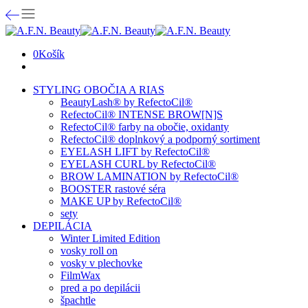
0
Košík
STYLING OBOČIA A RIAS
BeautyLash® by RefectoCil®
RefectoCil® INTENSE BROW[N]S
RefectoCil® farby na obočie, oxidanty
RefectoCil® doplnkový a podporný sortiment
EYELASH LIFT by RefectoCil®
EYELASH CURL by RefectoCil®
BROW LAMINATION by RefectoCil®
BOOSTER rastové séra
MAKE UP by RefectoCil®
sety
DEPILÁCIA
Winter Limited Edition
vosky roll on
vosky v plechovke
FilmWax
pred a po depilácii
špachtle