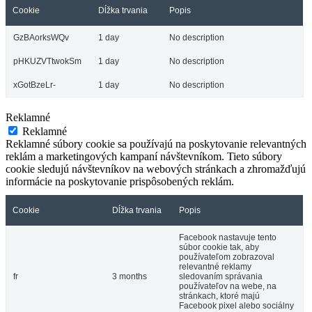
Cookie
Dĺžka trvania
Popis
GzBAorksWQv
1 day
No description
pHKUZVTtwokSm
1 day
No description
xGotBzeLr-
1 day
No description
Reklamné
Reklamné
Reklamné súbory cookie sa používajú na poskytovanie relevantných
reklám a marketingových kampaní návštevníkom. Tieto súbory
cookie sledujú návštevníkov na webových stránkach a zhromažďujú
informácie na poskytovanie prispôsobených reklám.
Cookie
Dĺžka trvania
Popis
Facebook nastavuje tento
súbor cookie tak, aby
používateľom zobrazoval
relevantné reklamy
fr
3 months
sledovaním správania
používateľov na webe, na
stránkach, ktoré majú
Facebook pixel alebo sociálny