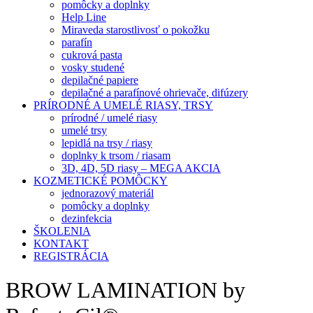
pomôcky a doplnky
Help Line
Miraveda starostlivosť o pokožku
parafín
cukrová pasta
vosky studené
depilačné papiere
depilačné a parafínové ohrievače, difúzery
PRÍRODNÉ A UMELÉ RIASY, TRSY
prírodné / umelé riasy
umelé trsy
lepidlá na trsy / riasy
doplnky k trsom / riasam
3D, 4D, 5D riasy – MEGA AKCIA
KOZMETICKÉ POMÔCKY
jednorazový materiál
pomôcky a doplnky
dezinfekcia
ŠKOLENIA
KONTAKT
REGISTRÁCIA
BROW LAMINATION by