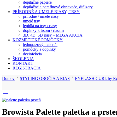
depilačné papiere
depilačné a parafínové ohrievače, difúzery
PRÍRODNÉ A UMELÉ RIASY, TRSY
prírodné / umelé riasy
umelé trsy
lepidlá na trsy / riasy
doplnky k trsom / riasam
3D, 4D, 5D riasy – MEGA AKCIA
KOZMETICKÉ POMÔCKY
jednorazový materiál
pomôcky a doplnky
dezinfekcia
ŠKOLENIA
KONTAKT
REGISTRÁCIA
Domov
STYLING OBOČIA A RIAS
EYELASH CURL by Ref
Browista Palette paletka a prst