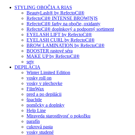
STYLING OBOČIA A RIAS
BeautyLash® by RefectoCil®
RefectoCil® INTENSE BROW[N]S
RefectoCil® farby na obočie, oxidanty
RefectoCil® doplnkový a podporný sortiment
EYELASH LIFT by RefectoCil®
EYELASH CURL by RefectoCil®
BROW LAMINATION by RefectoCil®
BOOSTER rastové séra
MAKE UP by RefectoCil®
sety
DEPILÁCIA
Winter Limited Edition
vosky roll on
vosky v plechovke
FilmWax
pred a po depilácii
špachtle
pomôcky a doplnky
Help Line
Miraveda starostlivosť o pokožku
parafín
cukrová pasta
vosky studené