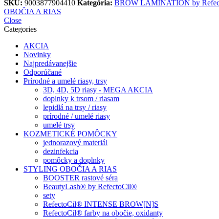
SKU:
9003877904410
Kategória:
BROW LAMINATION by Refec
OBOČIA A RIAS
Close
Categories
AKCIA
Novinky
Najpredávanejšie
Odporúčané
Prírodné a umelé riasy, trsy
3D, 4D, 5D riasy - MEGA AKCIA
doplnky k trsom / riasam
lepidlá na trsy / riasy
prírodné / umelé riasy
umelé trsy
KOZMETICKÉ POMÔCKY
jednorazový materiál
dezinfekcia
pomôcky a doplnky
STYLING OBOČIA A RIAS
BOOSTER rastové séra
BeautyLash® by RefectoCil®
sety
RefectoCil® INTENSE BROW[N]S
RefectoCil® farby na obočie, oxidanty