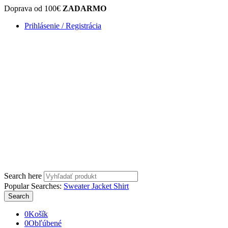
Doprava od 100€
ZADARMO
Prihlásenie / Registrácia
Search here
Popular Searches:
Sweater
Jacket
Shirt
Search
0
Košík
0
Obľúbené