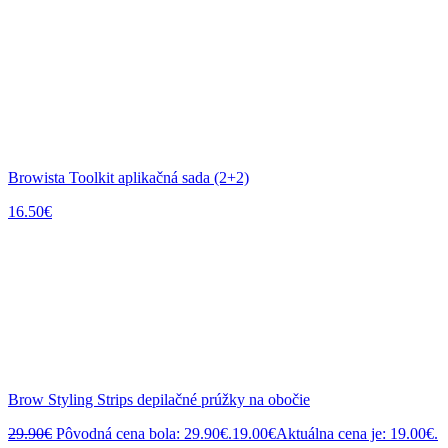
Browista Toolkit aplikačná sada (2+2)
16.50
€
Brow Styling Strips depilačné prúžky na obočie
29.90
€
Pôvodná cena bola: 29.90€.
19.00
€
Aktuálna cena je: 19.00€.