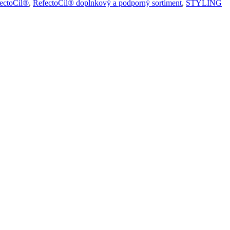
ctoCil®
,
RefectoCil® doplnkový a podporný sortiment
,
STYLING