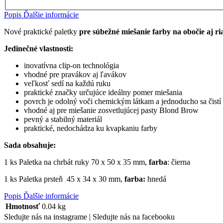
Popis
Ďalšie informácie
Nové praktické paletky
pre súbežné miešanie farby na obočie aj r
Jedinečné vlastnosti:
inovatívna clip-on technológia
vhodné pre pravákov aj ľavákov
veľkosť sedí na každú ruku
praktické značky určujúce ideálny pomer miešania
povrch je odolný voči chemickým látkam a jednoducho sa čistí
vhodné aj pre miešanie zosvetlujúcej pasty Blond Brow
pevný a stabilný materiál
praktické, nedochádza ku kvapkaniu farby
Sada obsahuje:
1 ks Paletka na chrbát ruky 70 x 50 x 35 mm,
farba
: čierna
1 ks Paletka prsteň 45 x 34 x 30 mm,
farba:
hnedá
Popis
Ďalšie informácie
Hmotnosť
0.04 kg
Sledujte nás na instagrame |
Sledujte nás na facebooku