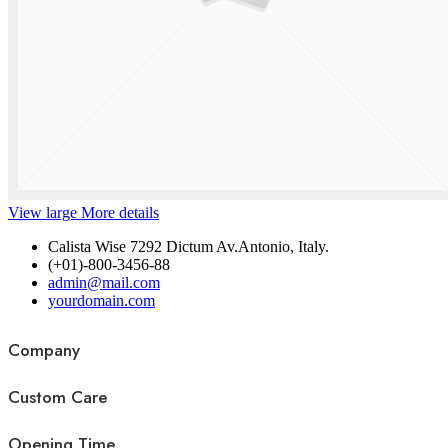
View large
More details
Calista Wise 7292 Dictum Av.Antonio, Italy.
(+01)-800-3456-88
admin@mail.com
yourdomain.com
Company
Custom Care
Opening Time