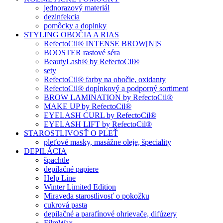
jednorazový materiál
dezinfekcia
pomôcky a doplnky
STYLING OBOČIA A RIAS
RefectoCil® INTENSE BROW[N]S
BOOSTER rastové séra
BeautyLash® by RefectoCil®
sety
RefectoCil® farby na obočie, oxidanty
RefectoCil® doplnkový a podporný sortiment
BROW LAMINATION by RefectoCil®
MAKE UP by RefectoCil®
EYELASH CURL by RefectoCil®
EYELASH LIFT by RefectoCil®
STAROSTLIVOSŤ O PLEŤ
pleťové masky, masážne oleje, špeciality
DEPILÁCIA
špachtle
depilačné papiere
Help Line
Winter Limited Edition
Miraveda starostlivosť o pokožku
cukrová pasta
depilačné a parafínové ohrievače, difúzery
FilmWax