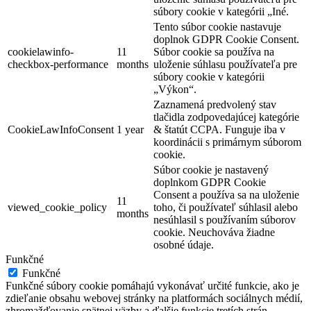
súbory cookie v kategórii „Iné.
Tento súbor cookie nastavuje
doplnok GDPR Cookie Consent.
cookielawinfo-
11
Súbor cookie sa používa na
checkbox-performance
months
uloženie súhlasu používateľa pre
súbory cookie v kategórii
„Výkon“.
Zaznamená predvolený stav
tlačidla zodpovedajúcej kategórie
CookieLawInfoConsent
1 year
& štatút CCPA. Funguje iba v
koordinácii s primárnym súborom
cookie.
Súbor cookie je nastavený
doplnkom GDPR Cookie
Consent a používa sa na uloženie
11
viewed_cookie_policy
toho, či používateľ súhlasil alebo
months
nesúhlasil s používaním súborov
cookie. Neuchováva žiadne
osobné údaje.
Funkčné
Funkčné
Funkčné súbory cookie pomáhajú vykonávať určité funkcie, ako je
zdieľanie obsahu webovej stránky na platformách sociálnych médií,
zhromažďovanie spätnej väzby a ďalšie funkcie tretích strán.