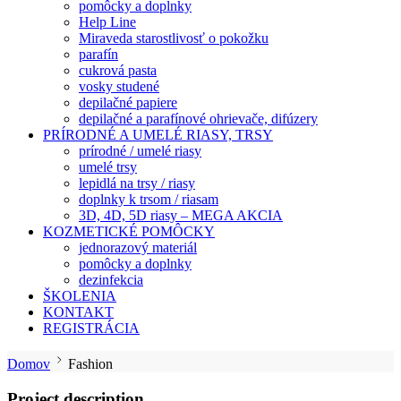
pomôcky a doplnky
Help Line
Miraveda starostlivosť o pokožku
parafín
cukrová pasta
vosky studené
depilačné papiere
depilačné a parafínové ohrievače, difúzery
PRÍRODNÉ A UMELÉ RIASY, TRSY
prírodné / umelé riasy
umelé trsy
lepidlá na trsy / riasy
doplnky k trsom / riasam
3D, 4D, 5D riasy – MEGA AKCIA
KOZMETICKÉ POMÔCKY
jednorazový materiál
pomôcky a doplnky
dezinfekcia
ŠKOLENIA
KONTAKT
REGISTRÁCIA
Domov
Fashion
Project description