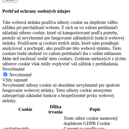
Prehľad ochrany osobných údajov
Táto webová stránka používa súbory cookie na zlepšenie vášho
zážitku pri prechádzaní webom. Z nich sa vo vašom prehliadači
ukladajú súbory cookie, ktoré sú kategorizované podľa potreby,
pretože sú nevyhnutné pre fungovanie základných funkcií webovej
stránky. Používame aj cookies tretích strán, ktoré nám pomáhajú
analyzovať a pochopiť, ako používate túto webovú stránku. Tieto
cookies budú uložené vo vašom prehliadači iba s vaším súhlasom.
Máte tiež možnosť zrušiť tieto cookies. Zrušenie niektorých z týchto
súborov cookie však môže ovplyvniť váš zážitok z prehliadania.
Nevyhnutné
Nevyhnutné
Vždy zapnuté
Nevyhnutné súbory cookie sú absolútne nevyhnutné pre správne
fungovanie webovej stránky. Tieto súbory cookie anonymne
zabezpečujú základné funkcie a bezpečnostné prvky webovej
stránky.
Dĺžka
Cookie
Popis
trvania
Tento súbor cookie nastavený
doplnkom GDPR Cookie
cookielawinfo-
Consent sa používa na