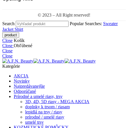
© 2023 – All Right reserved!
Search
Popular Searches:
Sweater
Jacket
Shirt
Close
Košík
Close
Obľúbené
Close
Close
Kategórie
AKCIA
Novinky
Najpredávanejšie
Odporúčané
Prírodné a umelé riasy, trsy
3D, 4D, 5D riasy - MEGA AKCIA
doplnky k trsom / riasam
lepidlá na trsy / riasy
prírodné / umelé riasy
umelé trsy
KOZMETICKÉ POMÔCKY