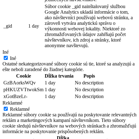
Súbor cookie _gid nainštalovaný službou
Google Analytics ukladá informácie o tom,
ako návštevníci používajú webovú stránku, a
zároveň vytvára analytickú správu o
_gid
1 day
výkonnosti webovej lokality. Niektoré zo
zhromažďovaných údajov zahŕňajú počet
návštevníkov, ich zdroj a stránky, ktoré
anonymne navštevujú.
Iné
Iné
Ostatné nekategorizované súbory cookie sú tie, ktoré sa analyzujú a
ešte neboli zaradené do žiadnej kategórie.
Cookie
Dĺžka trvania
Popis
GzBAorksWQv
1 day
No description
pHKUZVTtwokSm
1 day
No description
xGotBzeLr-
1 day
No description
Reklamné
Reklamné
Reklamné súbory cookie sa používajú na poskytovanie relevantných
reklám a marketingových kampaní návštevníkom. Tieto súbory
cookie sledujú návštevníkov na webových stránkach a zhromažďujú
informácie na poskytovanie prispôsobených reklám.
Dĺžka