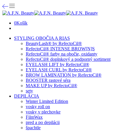
0
Košík
STYLING OBOČIA A RIAS
BeautyLash® by RefectoCil®
RefectoCil® INTENSE BROW[N]S
RefectoCil® farby na obočie, oxidanty
RefectoCil® doplnkový a podporný sortiment
EYELASH LIFT by RefectoCil®
EYELASH CURL by RefectoCil®
BROW LAMINATION by RefectoCil®
BOOSTER rastové séra
MAKE UP by RefectoCil®
sety
DEPILÁCIA
Winter Limited Edition
vosky roll on
vosky v plechovke
FilmWax
pred a po depilácii
špachtle