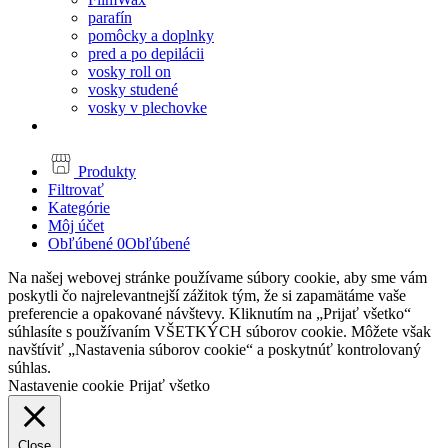
parafín
pomôcky a doplnky
pred a po depilácii
vosky roll on
vosky studené
vosky v plechovke
Produkty
Filtrovať
Kategórie
Môj účet
Obľúbené
0
Obľúbené
Na našej webovej stránke používame súbory cookie, aby sme vám
poskytli čo najrelevantnejší zážitok tým, že si zapamätáme vaše
preferencie a opakované návštevy. Kliknutím na „Prijať všetko“
súhlasíte s používaním VŠETKÝCH súborov cookie. Môžete však
navštíviť „Nastavenia súborov cookie“ a poskytnúť kontrolovaný
súhlas.
Nastavenie cookie
Prijať všetko
Close