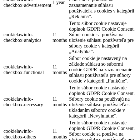
1 year
checkbox-advertisement
zaznamenanie súhlasu
používateľa s cookies v kategórii
„Reklama“.
Tento súbor cookie nastavuje
doplnok GDPR Cookie Consent.
cookielawinfo-
11
Súbor cookie sa používa na
checkbox-analytics
months
uloženie súhlasu používateľa pre
súbory cookie v kategórii
„Analytika“.
Súbor cookie je nastavený na
základe súhlasu so súbormi
cookielawinfo-
11
cookie GDPR na zaznamenanie
checkbox-functional
months
súhlasu používateľa pre súbory
cookie v kategórii „Funkčné“.
Tento súbor cookie nastavuje
doplnok GDPR Cookie Consent.
cookielawinfo-
11
Súbory cookie sa používajú na
checkbox-necessary
months
uloženie súhlasu používateľa s
ukladaním súborov cookie v
kategórii „Nevyhnutné“.
Tento súbor cookie nastavuje
doplnok GDPR Cookie Consent.
cookielawinfo-
11
Súbor cookie sa používa na
checkbox-others
months
uloženie súhlasu používateľa pre