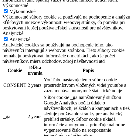
Výkonnostné
Výkonnostné
Výkonnostné súbory cookie sa používajú na pochopenie a analýzu
kľúčových indexov výkonnosti webovej stránky, čo pomáha pri
poskytovaní lepšej používateľskej skúsenosti pre návštevníkov.
Analytické
Analytické
Analytické cookies sa používajú na pochopenie toho, ako
návštevníci interagujú s webovou stránkou. Tieto súbory cookie
pomáhajú poskytovať informácie o metrikách, ako je počet
návštevníkov, miera odchodov, zdroj návštevnosti atď.
Dĺžka
Cookie
Popis
trvania
YouTube nastavuje tento súbor cookie
CONSENT
2 years
prostredníctvom vložených videí youtube a
zaznamenáva anonymné štatistické údaje.
Súbor cookie _ga nainštalovaný službou
Google Analytics počíta údaje o
návštevníkoch, reláciách a kampaniach a tiež
sleduje používanie stránky pre analytický
_ga
2 years
prehľad stránky. Súbor cookie ukladá
informácie anonymne a priraďuje náhodne
vygenerované číslo na rozpoznanie
jedinečných návštevníkov.