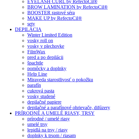
EYELASH CURL by RefectoCil®
BROW LAMINATION by RefectoCil®
BOOSTER rastové séra
MAKE UP by RefectoCil®
sety
DEPILÁCIA
Winter Limited Edition
vosky roll on
vosky v plechovke
FilmWax
pred a po depilácii
špachtle
pomôcky a doplnky
Help Line
Miraveda starostlivosť o pokožku
parafín
cukrová pasta
vosky studené
depilačné papiere
depilačné a parafínové ohrievače, difúzery
PRÍRODNÉ A UMELÉ RIASY, TRSY
prírodné / umelé riasy
umelé trsy
lepidlá na trsy / riasy
doplnky k trsom / riasam