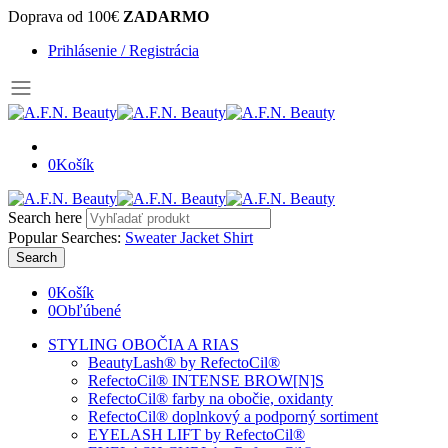
Doprava od 100€
ZADARMO
Prihlásenie / Registrácia
0
Košík
Search here
Popular Searches:
Sweater
Jacket
Shirt
Search
0
Košík
0
Obľúbené
STYLING OBOČIA A RIAS
BeautyLash® by RefectoCil®
RefectoCil® INTENSE BROW[N]S
RefectoCil® farby na obočie, oxidanty
RefectoCil® doplnkový a podporný sortiment
EYELASH LIFT by RefectoCil®