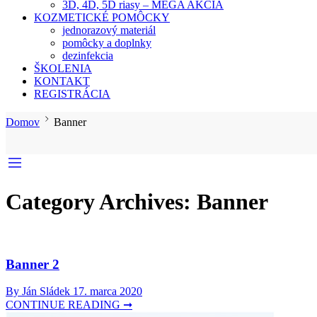
3D, 4D, 5D riasy – MEGA AKCIA
KOZMETICKÉ POMÔCKY
jednorazový materiál
pomôcky a doplnky
dezinfekcia
ŠKOLENIA
KONTAKT
REGISTRÁCIA
Domov
Banner
Category Archives:
Banner
Banner 2
By Ján Sládek
17. marca 2020
CONTINUE READING ➞