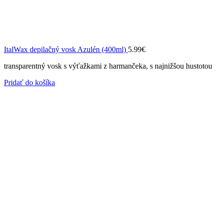
ItalWax depilačný vosk Azulén (400ml)
5.99
€
transparentný vosk s výťažkami z harmančeka, s najnižšou hustotou
Pridať do košíka