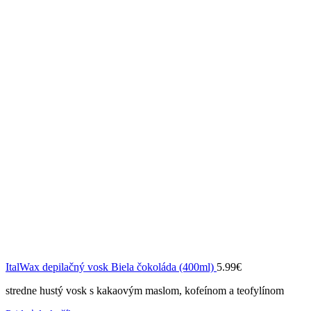
ItalWax depilačný vosk Biela čokoláda (400ml)
5.99
€
stredne hustý vosk s kakaovým maslom, kofeínom a teofylínom