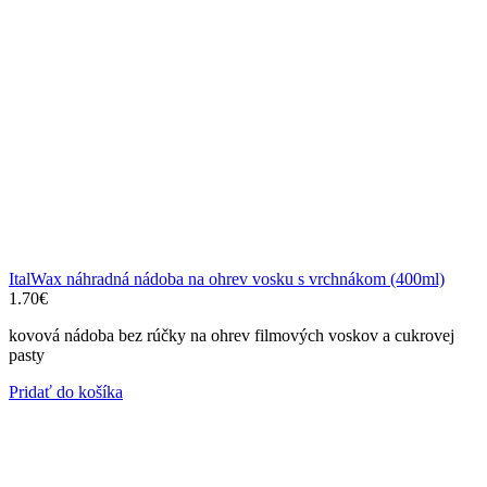
ItalWax náhradná nádoba na ohrev vosku s vrchnákom (400ml)
1.70
€
kovová nádoba bez rúčky na ohrev filmových voskov a cukrovej
pasty
Pridať do košíka