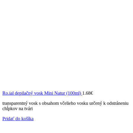
Ro.ial depilačný vosk Mini Natur (100ml)
1.68
€
transparentný vosk s obsahom včelieho vosku určený k odstráneniu
chĺpkov na tvári
Pridať do košíka