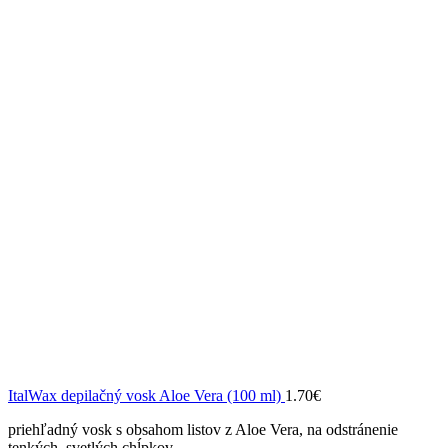
ItalWax depilačný vosk Aloe Vera (100 ml)
1.70
€
priehľadný vosk s obsahom listov z Aloe Vera, na odstránenie
tenkých, svetlých chĺpkov