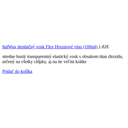
ItalWax depilačný vosk Flex Hroznové víno (100ml)
1.82
€
stredne hustý transparentný elastický vosk s obsahom titan dioxidu,
určený na všetky chĺpky, aj na tie veľmi krátke
Pridať do košíka