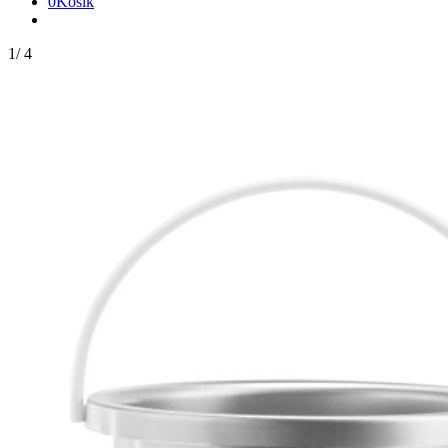
0
Košík
1
/
4