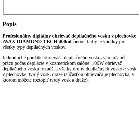
Popis
Profesionálny digitálny ohrievač depilačného vosku v plechovke
iWAX DIAMOND TECH 400ml
čiernej farby je vhodný pre
všetky typy depilačných voskov.
Jednoduché použitie ohrievača depilačného vosku
,
vám uľahčí
prácu počas depilácie v kozmetickom salóne. 100W ohrievač
depilačného vosku rozpúšťa všetky druhy depilačných voskov: vosk
v plechovke, tvrdý vosk, dražé (súčasťou ohrievača je plechovka, v
ktorom môžete roztopiť tvrdý vosk a dražé).