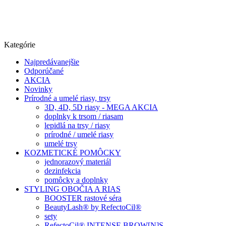
Kategórie
Najpredávanejšie
Odporúčané
AKCIA
Novinky
Prírodné a umelé riasy, trsy
3D, 4D, 5D riasy - MEGA AKCIA
doplnky k trsom / riasam
lepidlá na trsy / riasy
prírodné / umelé riasy
umelé trsy
KOZMETICKÉ POMÔCKY
jednorazový materiál
dezinfekcia
pomôcky a doplnky
STYLING OBOČIA A RIAS
BOOSTER rastové séra
BeautyLash® by RefectoCil®
sety
RefectoCil® INTENSE BROW[N]S