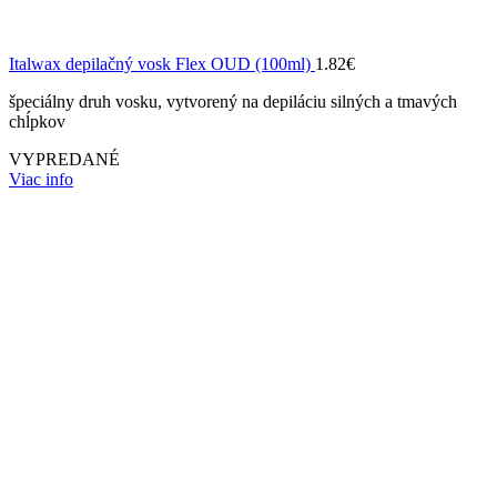
Italwax depilačný vosk Flex OUD (100ml)
1.82
€
špeciálny druh vosku, vytvorený na depiláciu silných a tmavých
chĺpkov
VYPREDANÉ
Viac info