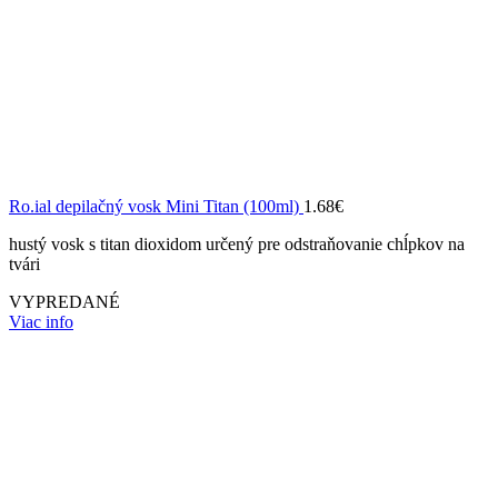
Ro.ial depilačný vosk Mini Titan (100ml)
1.68
€
hustý vosk s titan dioxidom určený pre odstraňovanie chĺpkov na
tvári
VYPREDANÉ
Viac info