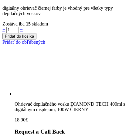
digitálny ohrievač čiernej farby je vhodný pre všetky typy
depilačných voskov
Zostáva iba
15
skladom
Ohrievač
+
−
depilačného
Pridať do košíka
vosku
Pridať do obľúbených
DIAMOND
TECH
400ml
s
digitálnym
displejom,
100W
ČIERNY
quantity
Ohrievač depilačného vosku DIAMOND TECH 400ml s
digitálnym displejom, 100W ČIERNY
18.90
€
Request a Call Back