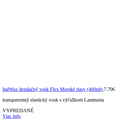
ItalWax depilačný vosk Flex Morské riasy (400ml)
7.70
€
transparentný elastický vosk s výťažkom Laminaria
VYPREDANÉ
Viac info