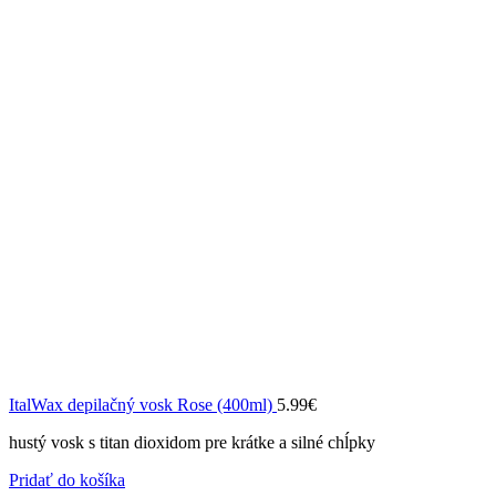
ItalWax depilačný vosk Rose (400ml)
5.99
€
hustý vosk s titan dioxidom pre krátke a silné chĺpky
Pridať do košíka