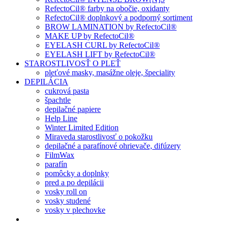
RefectoCil® farby na obočie, oxidanty
RefectoCil® doplnkový a podporný sortiment
BROW LAMINATION by RefectoCil®
MAKE UP by RefectoCil®
EYELASH CURL by RefectoCil®
EYELASH LIFT by RefectoCil®
STAROSTLIVOSŤ O PLEŤ
pleťové masky, masážne oleje, špeciality
DEPILÁCIA
cukrová pasta
špachtle
depilačné papiere
Help Line
Winter Limited Edition
Miraveda starostlivosť o pokožku
depilačné a parafínové ohrievače, difúzery
FilmWax
parafín
pomôcky a doplnky
pred a po depilácii
vosky roll on
vosky studené
vosky v plechovke