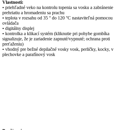
Vlastnosti:
• priehľadné veko na kontrolu topenia sa vosku a zabránenie
prehriatiu a hromadeniu sa prachu
• teplota v rozsahu od 35 ° do 120 °C nastaviteľná pomocou
ovládača
• digitálny displej
• kontrolka a klikací systém (kliknutie pri pohybe gombíka
signalizuje, že je zariadenie zapnuté/vypnuté; ochrana proti
preťaženiu)
• vhodný pre bežné depilačné vosky vosk, perličky, kocky, v
plechovke a parafínový vosk