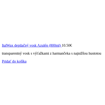
ItalWax depilačný vosk Azulén (800ml)
10.50
€
transparentný vosk s výťažkami z harmančeka s najnižšou hustotou
Pridať do košíka