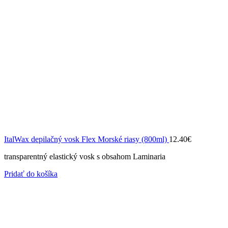
ItalWax depilačný vosk Flex Morské riasy (800ml)
12.40
€
transparentný elastický vosk s obsahom Laminaria
Pridať do košíka