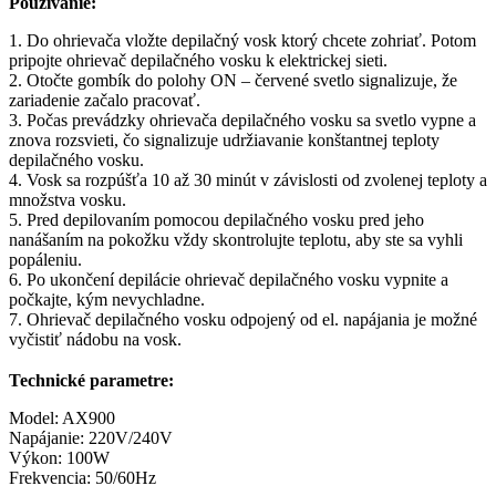
Používanie:
1. Do ohrievača vložte depilačný vosk ktorý chcete zohriať. Potom
pripojte ohrievač depilačného vosku k elektrickej sieti.
2. Otočte gombík do polohy ON – červené svetlo signalizuje, že
zariadenie začalo pracovať.
3. Počas prevádzky ohrievača depilačného vosku sa svetlo vypne a
znova rozsvieti, čo signalizuje udržiavanie konštantnej teploty
depilačného vosku.
4. Vosk sa rozpúšťa 10 až 30 minút v závislosti od zvolenej teploty a
množstva vosku.
5. Pred depilovaním pomocou depilačného vosku pred jeho
nanášaním na pokožku vždy skontrolujte teplotu, aby ste sa vyhli
popáleniu.
6. Po ukončení depilácie ohrievač depilačného vosku vypnite a
počkajte, kým nevychladne.
7. Ohrievač depilačného vosku odpojený od el. napájania je možné
vyčistiť nádobu na vosk.
Technické parametre:
Model: AX900
Napájanie: 220V/240V
Výkon: 100W
Frekvencia: 50/60Hz