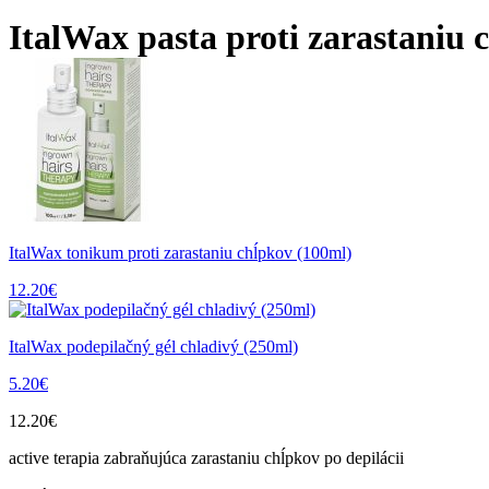
ItalWax pasta proti zarastaniu 
ItalWax tonikum proti zarastaniu chĺpkov (100ml)
12.20
€
ItalWax podepilačný gél chladivý (250ml)
5.20
€
12.20
€
active terapia zabraňujúca zarastaniu chĺpkov po depilácii