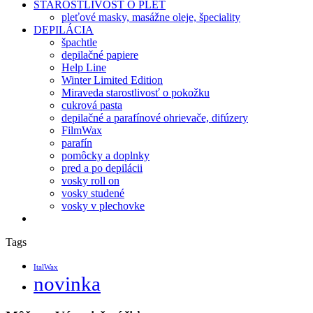
STAROSTLIVOSŤ O PLEŤ
pleťové masky, masážne oleje, špeciality
DEPILÁCIA
špachtle
depilačné papiere
Help Line
Winter Limited Edition
Miraveda starostlivosť o pokožku
cukrová pasta
depilačné a parafínové ohrievače, difúzery
FilmWax
parafín
pomôcky a doplnky
pred a po depilácii
vosky roll on
vosky studené
vosky v plechovke
Tags
ItalWax
novinka