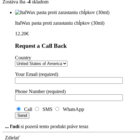
Zostáva iba
-4
skladom
ItalWax pasta proti zarastaniu chĺpkov (30ml)
12.20
€
Request a Call Back
Country
Your Email (required)
Phone Number (required)
Call
SMS
WhatsApp
...
ľudí
si pozerá tento produkt práve teraz
Zdielať