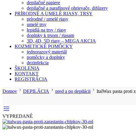
depilačné papiere
depilačné a parafínové ohrievače, difúzery
PRÍRODNÉ A UMELÉ RIASY, TRSY
prírodné / umelé riasy
umelé trsy
lepidlá na trsy / riasy
doplnky k trsom / riasam
3D, 4D, 5D riasy – MEGA AKCIA
KOZMETICKÉ POMÔCKY
jednorazový materiál
pomôcky a doplnky
dezinfekcia
ŠKOLENIA
KONTAKT
REGISTRÁCIA
Domov
DEPILÁCIA
pred a po depilácii
ItalWax pasta proti 
VYPREDANÉ