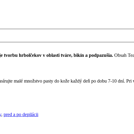
e tvorbu hrbolčekov v oblasti tváre, bikín a podpazušia.
Obsah Tea 
vmasírujte malé množstvo pasty do kože každý deň po dobu 7-10 dní. Pr
y
,
pred a po depilácii