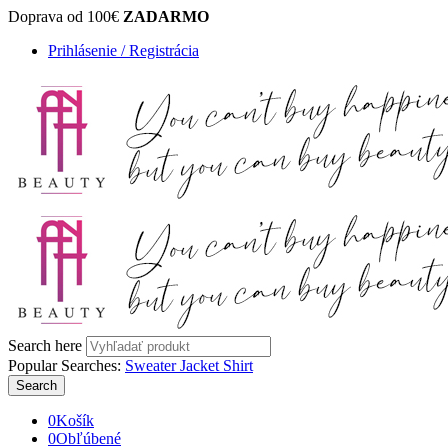
Doprava od 100€
ZADARMO
Prihlásenie / Registrácia
Search here
Popular Searches:
Sweater
Jacket
Shirt
Search
0
Košík
0
Obľúbené