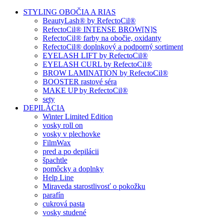
STYLING OBOČIA A RIAS
BeautyLash® by RefectoCil®
RefectoCil® INTENSE BROW[N]S
RefectoCil® farby na obočie, oxidanty
RefectoCil® doplnkový a podporný sortiment
EYELASH LIFT by RefectoCil®
EYELASH CURL by RefectoCil®
BROW LAMINATION by RefectoCil®
BOOSTER rastové séra
MAKE UP by RefectoCil®
sety
DEPILÁCIA
Winter Limited Edition
vosky roll on
vosky v plechovke
FilmWax
pred a po depilácii
špachtle
pomôcky a doplnky
Help Line
Miraveda starostlivosť o pokožku
parafín
cukrová pasta
vosky studené