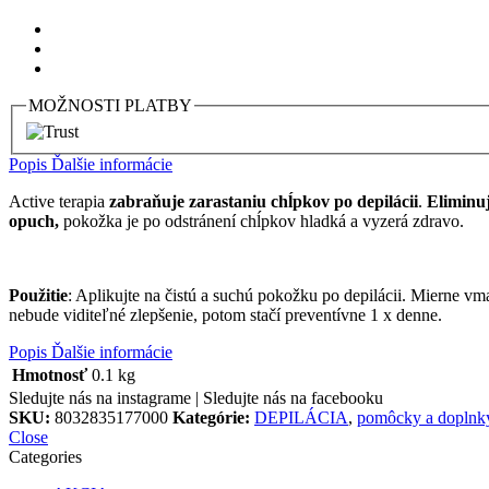
MOŽNOSTI PLATBY
Popis
Ďalšie informácie
Active terapia
zabraňuje zarastaniu chĺpkov po depilácii
.
Eliminuj
opuch,
pokožka je po odstránení chĺpkov hladká a vyzerá zdravo.
Použitie
: Aplikujte na čistú a suchú pokožku po depilácii. Mierne 
nebude viditeľné zlepšenie, potom stačí preventívne 1 x denne.
Popis
Ďalšie informácie
Hmotnosť
0.1 kg
Sledujte nás na instagrame |
Sledujte nás na facebooku
SKU:
8032835177000
Kategórie:
DEPILÁCIA
,
pomôcky a doplnk
Close
Categories