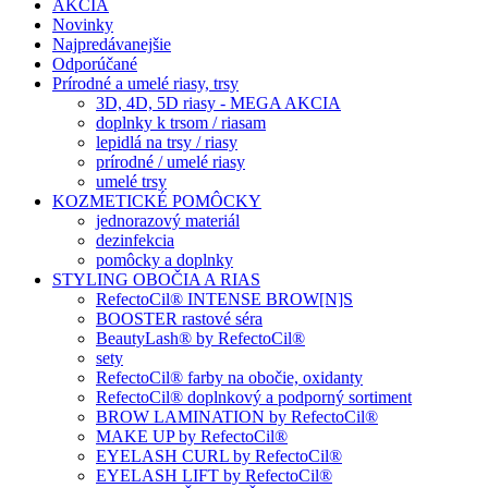
AKCIA
Novinky
Najpredávanejšie
Odporúčané
Prírodné a umelé riasy, trsy
3D, 4D, 5D riasy - MEGA AKCIA
doplnky k trsom / riasam
lepidlá na trsy / riasy
prírodné / umelé riasy
umelé trsy
KOZMETICKÉ POMÔCKY
jednorazový materiál
dezinfekcia
pomôcky a doplnky
STYLING OBOČIA A RIAS
RefectoCil® INTENSE BROW[N]S
BOOSTER rastové séra
BeautyLash® by RefectoCil®
sety
RefectoCil® farby na obočie, oxidanty
RefectoCil® doplnkový a podporný sortiment
BROW LAMINATION by RefectoCil®
MAKE UP by RefectoCil®
EYELASH CURL by RefectoCil®
EYELASH LIFT by RefectoCil®