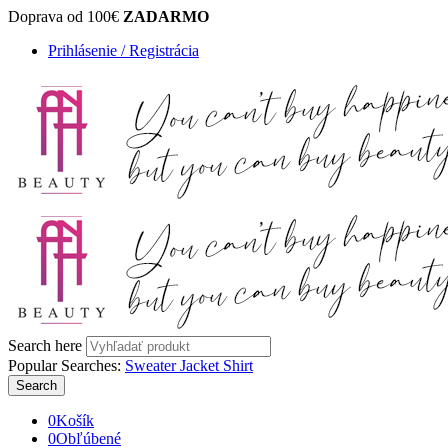
Doprava od 100€
ZADARMO
Prihlásenie / Registrácia
Search here
Popular Searches:
Sweater
Jacket
Shirt
Search
0
Košík
0
Obľúbené