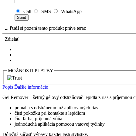
Call
SMS
WhatsApp
...
ľudí
si pozerá tento produkt práve teraz
Zdielať
MOŽNOSTI PLATBY
Popis
Ďalšie informácie
Gel Remover – šetrný gélový odstraňovač lepidla z rias s príjemnou c
pomáha s odstránením už aplikovaných rias
čistí pokožku pri kontakte s lepidlom
číra farba, príjemná vôňa
jednoduchá aplikácia pomocou vatovej tyčinky
Dôležitá súčasť výbavy každej lash stylistky.