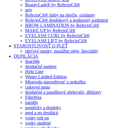
BeautyLash® by RefectoCil®
sety
RefectoCil® farby na obočie, oxidanty
RefectoCil® doplnkový a podporný sortiment
BROW LAMINATION by RefectoCil®
MAKE UP by RefectoCil®
EYELASH CURL by RefectoCil®
EYELASH LIFT by RefectoCil®
STAROSTLIVOSŤ O PLEŤ
pleťové masky, masážne oleje, špeciality
DEPILÁCIA
špachtle
depilačné papiere
Help Line
Winter Limited Edition
Miraveda starostlivosť o pokožku
cukrová pasta
depilačné a parafínové ohrievače, difúzery
FilmWax
parafín
pomôcky a doplnky
pred a po depilácii
vosky roll on
vosky studené