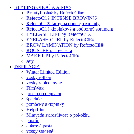
STYLING OBOČIA A RIAS
BeautyLash® by RefectoCil®
RefectoCil® INTENSE BROW[N]S
RefectoCil® farby na obočie, oxidanty
RefectoCil® doplnkový a podporný sortiment
EYELASH LIFT by RefectoCil®
EYELASH CURL by RefectoCil®
BROW LAMINATION by RefectoCil®
BOOSTER rastové séra
MAKE UP by RefectoCil®
sety
DEPILÁCIA
Winter Limited Edition
vosky roll on
vosky v plechovke
FilmWax
pred a po depilácii
špachtle
pomôcky a doplnky
Help Line
Miraveda starostlivosť o pokožku
parafín
cukrová pasta
vosky studené