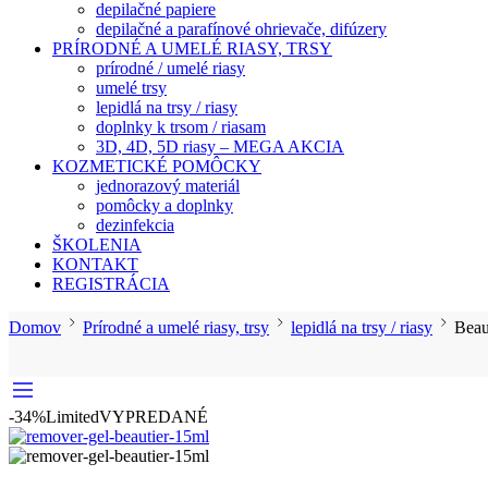
depilačné papiere
depilačné a parafínové ohrievače, difúzery
PRÍRODNÉ A UMELÉ RIASY, TRSY
prírodné / umelé riasy
umelé trsy
lepidlá na trsy / riasy
doplnky k trsom / riasam
3D, 4D, 5D riasy – MEGA AKCIA
KOZMETICKÉ POMÔCKY
jednorazový materiál
pomôcky a doplnky
dezinfekcia
ŠKOLENIA
KONTAKT
REGISTRÁCIA
Domov
Prírodné a umelé riasy, trsy
lepidlá na trsy / riasy
Beau
-34%
Limited
VYPREDANÉ