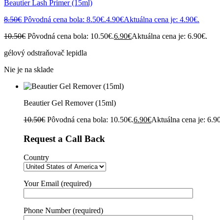
Beautier Lash Primer (15ml)
8.50
€
Pôvodná cena bola: 8.50€.
4.90
€
Aktuálna cena je: 4.90€.
10.50
€
Pôvodná cena bola: 10.50€.
6.90
€
Aktuálna cena je: 6.90€.
gélový odstraňovač lepidla
Nie je na sklade
Beautier Gel Remover (15ml)
10.50
€
Pôvodná cena bola: 10.50€.
6.90
€
Aktuálna cena je: 6.9
Request a Call Back
Country
Your Email (required)
Phone Number (required)