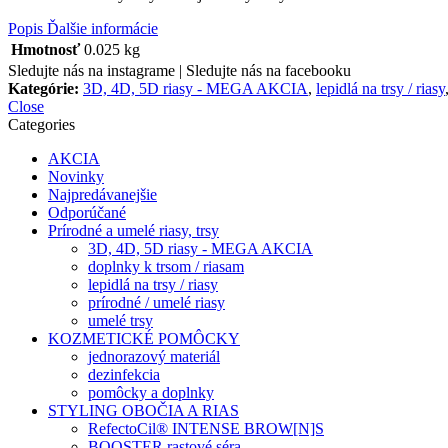
Popis
Ďalšie informácie
Hmotnosť
0.025 kg
Sledujte nás na instagrame |
Sledujte nás na facebooku
Kategórie:
3D, 4D, 5D riasy - MEGA AKCIA
,
lepidlá na trsy / riasy
Close
Categories
AKCIA
Novinky
Najpredávanejšie
Odporúčané
Prírodné a umelé riasy, trsy
3D, 4D, 5D riasy - MEGA AKCIA
doplnky k trsom / riasam
lepidlá na trsy / riasy
prírodné / umelé riasy
umelé trsy
KOZMETICKÉ POMÔCKY
jednorazový materiál
dezinfekcia
pomôcky a doplnky
STYLING OBOČIA A RIAS
RefectoCil® INTENSE BROW[N]S
BOOSTER rastové séra