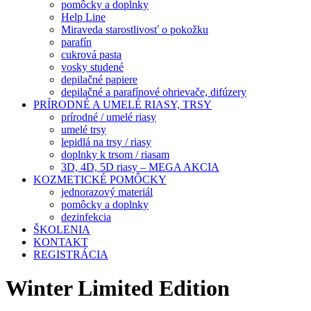
pomôcky a doplnky
Help Line
Miraveda starostlivosť o pokožku
parafín
cukrová pasta
vosky studené
depilačné papiere
depilačné a parafínové ohrievače, difúzery
PRÍRODNÉ A UMELÉ RIASY, TRSY
prírodné / umelé riasy
umelé trsy
lepidlá na trsy / riasy
doplnky k trsom / riasam
3D, 4D, 5D riasy – MEGA AKCIA
KOZMETICKÉ POMÔCKY
jednorazový materiál
pomôcky a doplnky
dezinfekcia
ŠKOLENIA
KONTAKT
REGISTRÁCIA
Winter Limited Edition