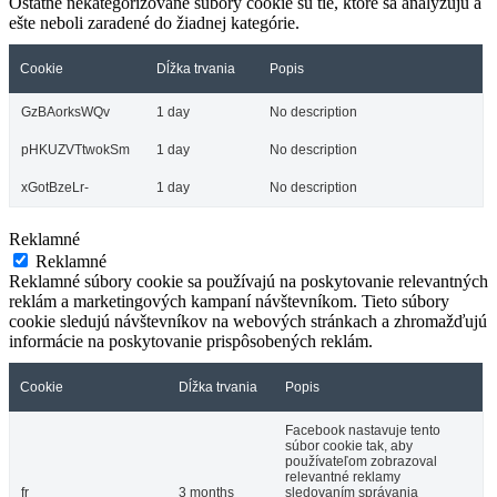
Ostatné nekategorizované súbory cookie sú tie, ktoré sa analyzujú a
ešte neboli zaradené do žiadnej kategórie.
Cookie
Dĺžka trvania
Popis
GzBAorksWQv
1 day
No description
pHKUZVTtwokSm
1 day
No description
xGotBzeLr-
1 day
No description
Reklamné
Reklamné
Reklamné súbory cookie sa používajú na poskytovanie relevantných
reklám a marketingových kampaní návštevníkom. Tieto súbory
cookie sledujú návštevníkov na webových stránkach a zhromažďujú
informácie na poskytovanie prispôsobených reklám.
Cookie
Dĺžka trvania
Popis
Facebook nastavuje tento
súbor cookie tak, aby
používateľom zobrazoval
relevantné reklamy
fr
3 months
sledovaním správania