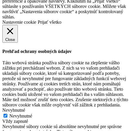
preferencie a opakované návštevy. Kliknutím na „Prijať všetko“
súhlasíte s používaním VŠETKÝCH súborov cookie. Môžete však
navštíviť „Nastavenia súborov cookie“ a poskytnúť kontrolovaný
súhlas.
Nastavenie cookie
Prijať všetko
Close
Prehľad ochrany osobných údajov
Táto webová stránka používa súbory cookie na zlepšenie vášho
zážitku pri prechádzaní webom. Z nich sa vo vašom prehliadači
ukladajú súbory cookie, ktoré sú kategorizované podľa potreby,
pretože sú nevyhnutné pre fungovanie základných funkcií webovej
stránky. Používame aj cookies tretích strán, ktoré nám pomáhajú
analyzovať a pochopiť, ako používate túto webovú stránku. Tieto
cookies budú uložené vo vašom prehliadači iba s vaším súhlasom.
Máte tiež možnosť zrušiť tieto cookies. Zrušenie niektorých z týchto
súborov cookie však môže ovplyvniť váš zážitok z prehliadania.
Nevyhnutné
Nevyhnutné
Vždy zapnuté
Nevyhnutné súbory cookie sú absolútne nevyhnutné pre správne