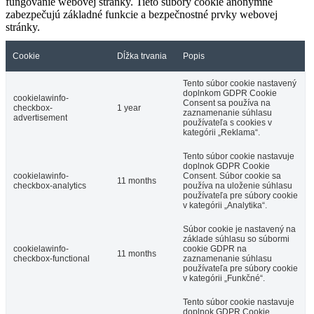
fungovanie webovej stránky. Tieto súbory cookie anonymne
zabezpečujú základné funkcie a bezpečnostné prvky webovej
stránky.
Cookie
Dĺžka trvania
Popis
Tento súbor cookie nastavený
doplnkom GDPR Cookie
cookielawinfo-
Consent sa používa na
checkbox-
1 year
zaznamenanie súhlasu
advertisement
používateľa s cookies v
kategórii „Reklama“.
Tento súbor cookie nastavuje
doplnok GDPR Cookie
cookielawinfo-
Consent. Súbor cookie sa
11 months
checkbox-analytics
používa na uloženie súhlasu
používateľa pre súbory cookie
v kategórii „Analytika“.
Súbor cookie je nastavený na
základe súhlasu so súbormi
cookielawinfo-
cookie GDPR na
11 months
checkbox-functional
zaznamenanie súhlasu
používateľa pre súbory cookie
v kategórii „Funkčné“.
Tento súbor cookie nastavuje
doplnok GDPR Cookie