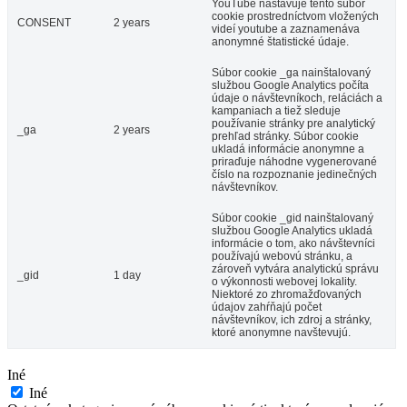
YouTube nastavuje tento súbor
cookie prostredníctvom vložených
CONSENT
2 years
videí youtube a zaznamenáva
anonymné štatistické údaje.
Súbor cookie _ga nainštalovaný
službou Google Analytics počíta
údaje o návštevníkoch, reláciách a
kampaniach a tiež sleduje
používanie stránky pre analytický
_ga
2 years
prehľad stránky. Súbor cookie
ukladá informácie anonymne a
priraďuje náhodne vygenerované
číslo na rozpoznanie jedinečných
návštevníkov.
Súbor cookie _gid nainštalovaný
službou Google Analytics ukladá
informácie o tom, ako návštevníci
používajú webovú stránku, a
zároveň vytvára analytickú správu
_gid
1 day
o výkonnosti webovej lokality.
Niektoré zo zhromažďovaných
údajov zahŕňajú počet
návštevníkov, ich zdroj a stránky,
ktoré anonymne navštevujú.
Iné
Iné