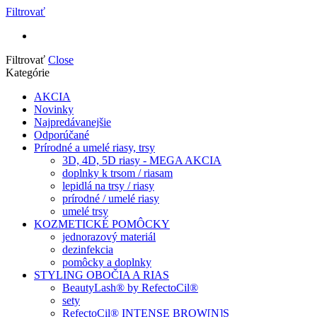
Filtrovať
Filtrovať
Close
Kategórie
AKCIA
Novinky
Najpredávanejšie
Odporúčané
Prírodné a umelé riasy, trsy
3D, 4D, 5D riasy - MEGA AKCIA
doplnky k trsom / riasam
lepidlá na trsy / riasy
prírodné / umelé riasy
umelé trsy
KOZMETICKÉ POMÔCKY
jednorazový materiál
dezinfekcia
pomôcky a doplnky
STYLING OBOČIA A RIAS
BeautyLash® by RefectoCil®
sety
RefectoCil® INTENSE BROW[N]S