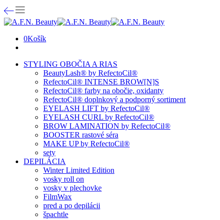
0
Košík
STYLING OBOČIA A RIAS
BeautyLash® by RefectoCil®
RefectoCil® INTENSE BROW[N]S
RefectoCil® farby na obočie, oxidanty
RefectoCil® doplnkový a podporný sortiment
EYELASH LIFT by RefectoCil®
EYELASH CURL by RefectoCil®
BROW LAMINATION by RefectoCil®
BOOSTER rastové séra
MAKE UP by RefectoCil®
sety
DEPILÁCIA
Winter Limited Edition
vosky roll on
vosky v plechovke
FilmWax
pred a po depilácii
špachtle