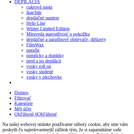
DEPILÁCIA
cukrová pasta
špachtle
depilačné papiere
Help Line
Winter Limited Edition
Miraveda starostlivosť o pokožku
depilačné a parafínové ohrievače, difúzery
FilmWax
parafín
pomôcky a doplnky
pred a po depilácii
vosky roll on
vosky studené
vosky v plechovke
Domov
Filtrovať
Kategórie
Môj účet
Obľúbené
0
Obľúbené
Na našej webovej stránke používame súbory cookie, aby sme vám
poskytli čo najrelevantnejší zážitok tým, že si zapamätáme vaše