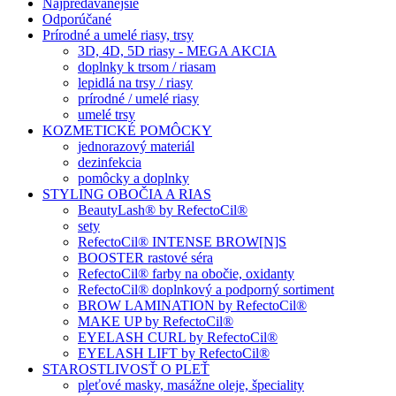
Najpredávanejšie
Odporúčané
Prírodné a umelé riasy, trsy
3D, 4D, 5D riasy - MEGA AKCIA
doplnky k trsom / riasam
lepidlá na trsy / riasy
prírodné / umelé riasy
umelé trsy
KOZMETICKÉ POMÔCKY
jednorazový materiál
dezinfekcia
pomôcky a doplnky
STYLING OBOČIA A RIAS
BeautyLash® by RefectoCil®
sety
RefectoCil® INTENSE BROW[N]S
BOOSTER rastové séra
RefectoCil® farby na obočie, oxidanty
RefectoCil® doplnkový a podporný sortiment
BROW LAMINATION by RefectoCil®
MAKE UP by RefectoCil®
EYELASH CURL by RefectoCil®
EYELASH LIFT by RefectoCil®
STAROSTLIVOSŤ O PLEŤ
pleťové masky, masážne oleje, špeciality