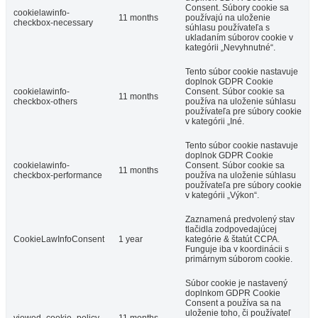
Consent. Súbory cookie sa
cookielawinfo-
11 months
používajú na uloženie
checkbox-necessary
súhlasu používateľa s
ukladaním súborov cookie v
kategórii „Nevyhnutné“.
Tento súbor cookie nastavuje
doplnok GDPR Cookie
cookielawinfo-
Consent. Súbor cookie sa
11 months
checkbox-others
používa na uloženie súhlasu
používateľa pre súbory cookie
v kategórii „Iné.
Tento súbor cookie nastavuje
doplnok GDPR Cookie
cookielawinfo-
Consent. Súbor cookie sa
11 months
checkbox-performance
používa na uloženie súhlasu
používateľa pre súbory cookie
v kategórii „Výkon“.
Zaznamená predvolený stav
tlačidla zodpovedajúcej
CookieLawInfoConsent
1 year
kategórie & štatút CCPA.
Funguje iba v koordinácii s
primárnym súborom cookie.
Súbor cookie je nastavený
doplnkom GDPR Cookie
Consent a používa sa na
uloženie toho, či používateľ