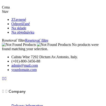
Cena
Stav
Zľavnené
Odporúčané
Na sklade
Na objednávku
Resetovať filtre
Resetovať filtre
No products were
found matching your selection.
Calista Wise 7292 Dictum Av.Antonio, Italy.
(+01)-800-3456-88
admin@mail.com
yourdomain.com
Company
Delivery Information