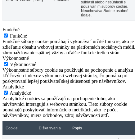
viewed_cookie_policy
11 months
súhlasil alebo nesúhlasil s
používaním súborov cookie.
Neuchováva žiadne osobné
údaje.
Funkčné
Funkčné
Funkčné súbory cookie pomáhajú vykonávať určité funkcie, ako je
zdieľanie obsahu webovej stránky na platformách sociálnych médií,
zhromažďovanie spätnej väzby a ďalšie funkcie tretích strán.
Výkonnostné
Výkonnostné
Výkonnostné súbory cookie sa používajú na pochopenie a analýzu
kľúčových indexov výkonnosti webovej stránky, čo pomáha pri
poskytovaní lepšej používateľskej skúsenosti pre návštevníkov.
Analytické
Analytické
Analytické cookies sa používajú na pochopenie toho, ako
návštevníci interagujú s webovou stránkou. Tieto súbory cookie
pomáhajú poskytovať informácie o metrikách, ako je počet
návštevníkov, miera odchodov, zdroj návštevnosti atď.
Cookie
Dĺžka trvania
Popis