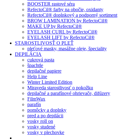
BOOSTER rastové séra
RefectoCil® farby na obočie, oxidanty
RefectoCil® doplnkový a podporný sortiment
BROW LAMINATION by RefectoCil®
MAKE UP by RefectoCil®
EYELASH CURL by RefectoCil®
EYELASH LIFT by RefectoCil®
STAROSTLIVOSŤ O PLEŤ
pleťové masky, masážne oleje, špeciality
DEPILÁCIA
cukrová pasta
špachtle
depilačné papiere
Help Line
Winter Limited Edition
Miraveda starostlivosť o pokožku
depilačné a parafínové ohrievače, difúzery
FilmWax
parafín
pomôcky a doplnky
pred a po depilácii
vosky roll on
vosky studené
vosky v plechovke