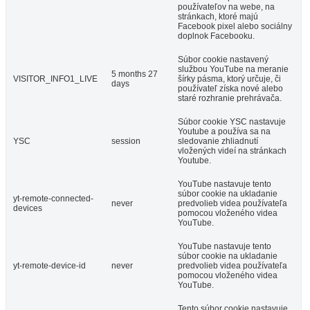
používateľov na webe, na
stránkach, ktoré majú
Facebook pixel alebo sociálny
doplnok Facebooku.
Súbor cookie nastavený
službou YouTube na meranie
5 months 27
VISITOR_INFO1_LIVE
šírky pásma, ktorý určuje, či
days
používateľ získa nové alebo
staré rozhranie prehrávača.
Súbor cookie YSC nastavuje
Youtube a používa sa na
YSC
session
sledovanie zhliadnutí
vložených videí na stránkach
Youtube.
YouTube nastavuje tento
súbor cookie na ukladanie
yt-remote-connected-
never
predvolieb videa používateľa
devices
pomocou vloženého videa
YouTube.
YouTube nastavuje tento
súbor cookie na ukladanie
yt-remote-device-id
never
predvolieb videa používateľa
pomocou vloženého videa
YouTube.
Tento súbor cookie nastavuje