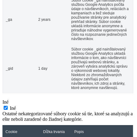
Súbor cookie _ga nainštalovaný
službou Google Analytics počíta
údaje o návštevníkoch, reláciách a
kampaniach a tiež sleduje
používanie stránky pre analytický
_ga
2 years
prehľad stránky. Súbor cookie
ukladá informácie anonymne a
priraďuje náhodne vygenerované
číslo na rozpoznanie jedinečných
návštevníkov.
Súbor cookie _gid nainštalovaný
službou Google Analytics ukladá
informácie o tom, ako návštevníci
používajú webovú stránku, a
zároveň vytvára analytickú správu
_gid
1 day
o výkonnosti webovej lokality.
Niektoré zo zhromažďovaných
údajov zahŕňajú počet
návštevníkov, ich zdroj a stránky,
ktoré anonymne navštevujú.
Iné
Iné
Ostatné nekategorizované súbory cookie sú tie, ktoré sa analyzujú a
ešte neboli zaradené do žiadnej kategórie.
Cookie
Dĺžka trvania
Popis