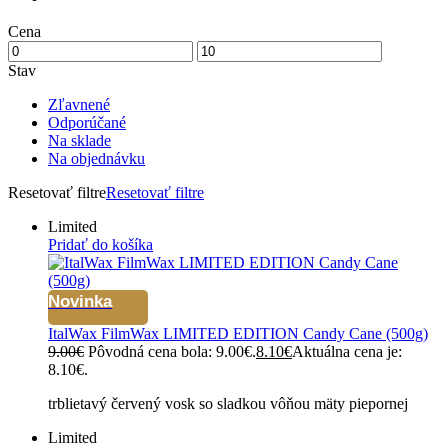
Cena
Stav
Zľavnené
Odporúčané
Na sklade
Na objednávku
Resetovať filtre
Resetovať filtre
Limited
Pridať do košíka
Novinka
ItalWax FilmWax LIMITED EDITION Candy Cane (500g)
9.00
€
Pôvodná cena bola: 9.00€.
8.10
€
Aktuálna cena je:
8.10€.
trblietavý červený vosk so sladkou vôňou mäty piepornej
Limited