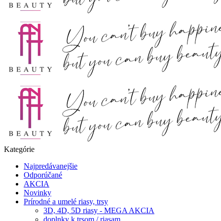
Kategórie
Najpredávanejšie
Odporúčané
AKCIA
Novinky
Prírodné a umelé riasy, trsy
3D, 4D, 5D riasy - MEGA AKCIA
doplnky k trsom / riasam