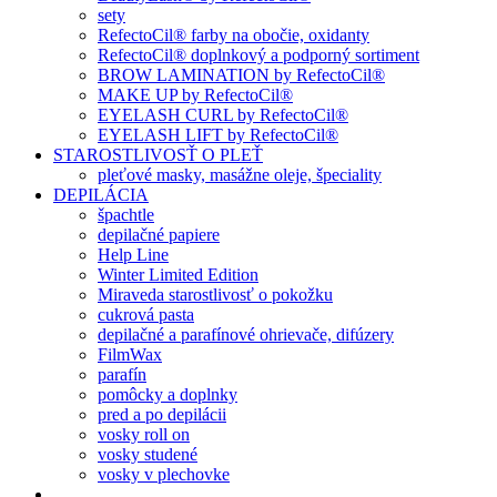
sety
RefectoCil® farby na obočie, oxidanty
RefectoCil® doplnkový a podporný sortiment
BROW LAMINATION by RefectoCil®
MAKE UP by RefectoCil®
EYELASH CURL by RefectoCil®
EYELASH LIFT by RefectoCil®
STAROSTLIVOSŤ O PLEŤ
pleťové masky, masážne oleje, špeciality
DEPILÁCIA
špachtle
depilačné papiere
Help Line
Winter Limited Edition
Miraveda starostlivosť o pokožku
cukrová pasta
depilačné a parafínové ohrievače, difúzery
FilmWax
parafín
pomôcky a doplnky
pred a po depilácii
vosky roll on
vosky studené
vosky v plechovke