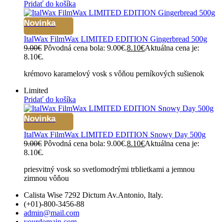
Pridať do košíka
Novinka
ItalWax FilmWax LIMITED EDITION Gingerbread 500g
9.00
€
Pôvodná cena bola: 9.00€.
8.10
€
Aktuálna cena je:
8.10€.
krémovo karamelový vosk s vôňou perníkových sušienok
Limited
Pridať do košíka
Novinka
ItalWax FilmWax LIMITED EDITION Snowy Day 500g
9.00
€
Pôvodná cena bola: 9.00€.
8.10
€
Aktuálna cena je:
8.10€.
priesvitný vosk so svetlomodrými trblietkami a jemnou
zimnou vôňou
Calista Wise 7292 Dictum Av.Antonio, Italy.
(+01)-800-3456-88
admin@mail.com
yourdomain.com