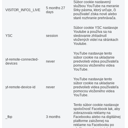
Súbor cookie nastavený
službou YouTube na meranie
5 months 27
VISITOR_INFO1_LIVE
šírky pásma, ktorý určuje, či
days
používateľ získa nové alebo
staré rozhranie prehrávača.
Súbor cookie YSC nastavuje
Youtube a používa sa na
YSC
session
sledovanie zhliadnutí
vložených videí na stránkach
Youtube.
YouTube nastavuje tento
súbor cookie na ukladanie
yt-remote-connected-
never
predvolieb videa používateľa
devices
pomocou vloženého videa
YouTube.
YouTube nastavuje tento
súbor cookie na ukladanie
yt-remote-device-id
never
predvolieb videa používateľa
pomocou vloženého videa
YouTube.
Tento súbor cookie nastavuje
spoločnosť Facebook tak, aby
zobrazovala reklamy na
_fbp
3 months
Facebooku alebo na digitálnej
platforme založenej na
reklame na Facebooku po