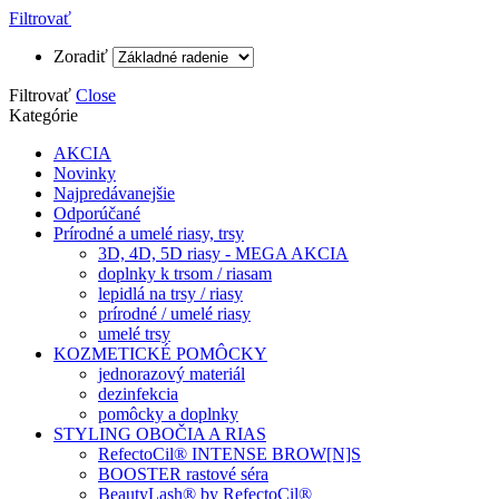
Filtrovať
Zoradiť
Filtrovať
Close
Kategórie
AKCIA
Novinky
Najpredávanejšie
Odporúčané
Prírodné a umelé riasy, trsy
3D, 4D, 5D riasy - MEGA AKCIA
doplnky k trsom / riasam
lepidlá na trsy / riasy
prírodné / umelé riasy
umelé trsy
KOZMETICKÉ POMÔCKY
jednorazový materiál
dezinfekcia
pomôcky a doplnky
STYLING OBOČIA A RIAS
RefectoCil® INTENSE BROW[N]S
BOOSTER rastové séra
BeautyLash® by RefectoCil®