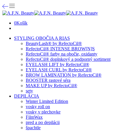
0
Košík
STYLING OBOČIA A RIAS
BeautyLash® by RefectoCil®
RefectoCil® INTENSE BROW[N]S
RefectoCil® farby na obočie, oxidanty
RefectoCil® doplnkový a podporný sortiment
EYELASH LIFT by RefectoCil®
EYELASH CURL by RefectoCil®
BROW LAMINATION by RefectoCil®
BOOSTER rastové séra
MAKE UP by RefectoCil®
sety
DEPILÁCIA
Winter Limited Edition
vosky roll on
vosky v plechovke
FilmWax
pred a po depilácii
špachtle