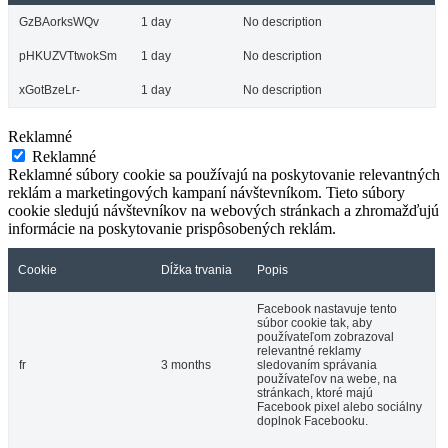
GzBAorksWQv
1 day
No description
pHKUZVTtwokSm
1 day
No description
xGotBzeLr-
1 day
No description
Reklamné
Reklamné
Reklamné súbory cookie sa používajú na poskytovanie relevantných
reklám a marketingových kampaní návštevníkom. Tieto súbory
cookie sledujú návštevníkov na webových stránkach a zhromažďujú
informácie na poskytovanie prispôsobených reklám.
Cookie
Dĺžka trvania
Popis
Facebook nastavuje tento
súbor cookie tak, aby
používateľom zobrazoval
relevantné reklamy
fr
3 months
sledovaním správania
používateľov na webe, na
stránkach, ktoré majú
Facebook pixel alebo sociálny
doplnok Facebooku.