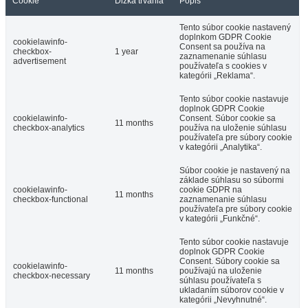
Cookie
Dĺžka trvania
Popis
Tento súbor cookie nastavený
doplnkom GDPR Cookie
cookielawinfo-
Consent sa používa na
checkbox-
1 year
zaznamenanie súhlasu
advertisement
používateľa s cookies v
kategórii „Reklama“.
Tento súbor cookie nastavuje
doplnok GDPR Cookie
cookielawinfo-
Consent. Súbor cookie sa
11 months
checkbox-analytics
používa na uloženie súhlasu
používateľa pre súbory cookie
v kategórii „Analytika“.
Súbor cookie je nastavený na
základe súhlasu so súbormi
cookielawinfo-
cookie GDPR na
11 months
checkbox-functional
zaznamenanie súhlasu
používateľa pre súbory cookie
v kategórii „Funkčné“.
Tento súbor cookie nastavuje
doplnok GDPR Cookie
Consent. Súbory cookie sa
cookielawinfo-
11 months
používajú na uloženie
checkbox-necessary
súhlasu používateľa s
ukladaním súborov cookie v
kategórii „Nevyhnutné“.