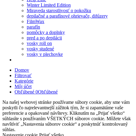
Winter Limited Edition
Miraveda starostlivosť o pokožku
depilačné a parafínové ohrievače, difúzery
FilmWax
parafín
pomôcky a doplnky
pred a po depilácii
vosky roll on
vosky studené
vosky v plechovke
Domov
Filtrovať
Kategórie
Môj účet
Obľúbené
0
Obľúbené
Na našej webovej stránke používame súbory cookie, aby sme vám
poskytli čo najrelevantnejší zážitok tým, že si zapamätáme vaše
preferencie a opakované návštevy. Kliknutím na „Prijať všetko“
súhlasíte s používaním VŠETKÝCH súborov cookie. Môžete však
navštíviť „Nastavenia súborov cookie“ a poskytnúť kontrolovaný
súhlas.
Nastavenie cookie
Prijať všetko