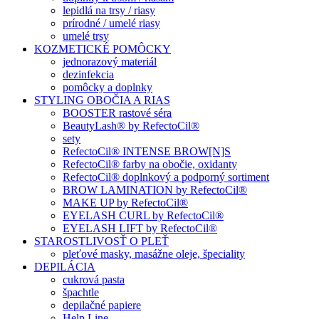
lepidlá na trsy / riasy
prírodné / umelé riasy
umelé trsy
KOZMETICKÉ POMÔCKY
jednorazový materiál
dezinfekcia
pomôcky a doplnky
STYLING OBOČIA A RIAS
BOOSTER rastové séra
BeautyLash® by RefectoCil®
sety
RefectoCil® INTENSE BROW[N]S
RefectoCil® farby na obočie, oxidanty
RefectoCil® doplnkový a podporný sortiment
BROW LAMINATION by RefectoCil®
MAKE UP by RefectoCil®
EYELASH CURL by RefectoCil®
EYELASH LIFT by RefectoCil®
STAROSTLIVOSŤ O PLEŤ
pleťové masky, masážne oleje, špeciality
DEPILÁCIA
cukrová pasta
špachtle
depilačné papiere
Help Line