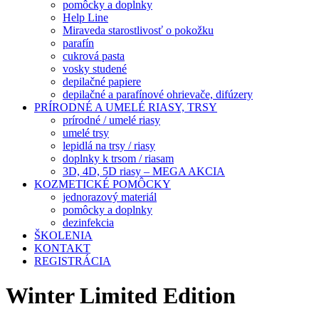
pomôcky a doplnky
Help Line
Miraveda starostlivosť o pokožku
parafín
cukrová pasta
vosky studené
depilačné papiere
depilačné a parafínové ohrievače, difúzery
PRÍRODNÉ A UMELÉ RIASY, TRSY
prírodné / umelé riasy
umelé trsy
lepidlá na trsy / riasy
doplnky k trsom / riasam
3D, 4D, 5D riasy – MEGA AKCIA
KOZMETICKÉ POMÔCKY
jednorazový materiál
pomôcky a doplnky
dezinfekcia
ŠKOLENIA
KONTAKT
REGISTRÁCIA
Winter Limited Edition