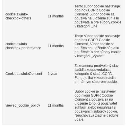
Tento súbor cookie nastavuje
doplnok GDPR Cookie
cookielawinfo-
Consent. Súbor cookie sa
11 months
checkbox-others
používa na uloženie súhlasu
používateľa pre súbory cookie
v kategórii „Iné.
Tento súbor cookie nastavuje
doplnok GDPR Cookie
cookielawinfo-
Consent. Súbor cookie sa
11 months
checkbox-performance
používa na uloženie súhlasu
používateľa pre súbory cookie
v kategórii „Výkon“.
Zaznamená predvolený stav
tlačidla zodpovedajúcej
CookieLawInfoConsent
1 year
kategórie & štatút CCPA.
Funguje iba v koordinácii s
primárnym súborom cookie.
Súbor cookie je nastavený
doplnkom GDPR Cookie
Consent a používa sa na
uloženie toho, či používateľ
viewed_cookie_policy
11 months
súhlasil alebo nesúhlasil s
používaním súborov cookie.
Neuchováva žiadne osobné
údaje.