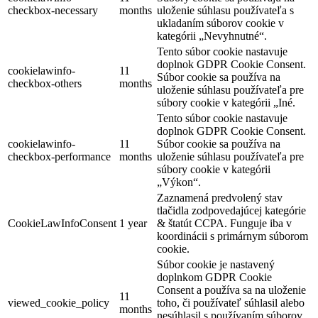
checkbox-necessary
months
uloženie súhlasu používateľa s
ukladaním súborov cookie v
kategórii „Nevyhnutné“.
Tento súbor cookie nastavuje
doplnok GDPR Cookie Consent.
cookielawinfo-
11
Súbor cookie sa používa na
checkbox-others
months
uloženie súhlasu používateľa pre
súbory cookie v kategórii „Iné.
Tento súbor cookie nastavuje
doplnok GDPR Cookie Consent.
cookielawinfo-
11
Súbor cookie sa používa na
checkbox-performance
months
uloženie súhlasu používateľa pre
súbory cookie v kategórii
„Výkon“.
Zaznamená predvolený stav
tlačidla zodpovedajúcej kategórie
CookieLawInfoConsent
1 year
& štatút CCPA. Funguje iba v
koordinácii s primárnym súborom
cookie.
Súbor cookie je nastavený
doplnkom GDPR Cookie
Consent a používa sa na uloženie
11
viewed_cookie_policy
toho, či používateľ súhlasil alebo
months
nesúhlasil s používaním súborov