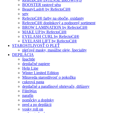
RefectoCil® INTENSE BROW[N]S
BOOSTER rastové séra
BeautyLash® by RefectoCil®
sety
RefectoCil® farby na obočie, oxidanty
RefectoCil® doplnkový a podporný sortiment
BROW LAMINATION by RefectoCil®
MAKE UP by RefectoCil®
EYELASH CURL by RefectoCil®
EYELASH LIFT by RefectoCil®
STAROSTLIVOSŤ O PLEŤ
pleťové masky, masážne oleje, špeciality
DEPILÁCIA
špachtle
depilačné papiere
Help Line
Winter Limited Edition
Miraveda starostlivosť o pokožku
cukrová pasta
depilačné a parafínové ohrievače, difúzery
FilmWax
parafín
pomôcky a doplnky
pred a po depilácii
vosky roll on