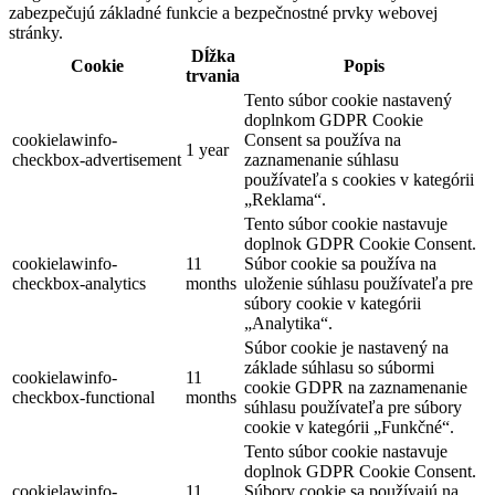
zabezpečujú základné funkcie a bezpečnostné prvky webovej
stránky.
Dĺžka
Cookie
Popis
trvania
Tento súbor cookie nastavený
doplnkom GDPR Cookie
cookielawinfo-
Consent sa používa na
1 year
checkbox-advertisement
zaznamenanie súhlasu
používateľa s cookies v kategórii
„Reklama“.
Tento súbor cookie nastavuje
doplnok GDPR Cookie Consent.
cookielawinfo-
11
Súbor cookie sa používa na
checkbox-analytics
months
uloženie súhlasu používateľa pre
súbory cookie v kategórii
„Analytika“.
Súbor cookie je nastavený na
základe súhlasu so súbormi
cookielawinfo-
11
cookie GDPR na zaznamenanie
checkbox-functional
months
súhlasu používateľa pre súbory
cookie v kategórii „Funkčné“.
Tento súbor cookie nastavuje
doplnok GDPR Cookie Consent.
cookielawinfo-
11
Súbory cookie sa používajú na