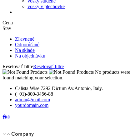
vosky studené
vosky v plechovke
Cena
Stav
Zľavnené
Odporúčané
Na sklade
Na objednávku
Resetovať filtre
Resetovať filtre
No products were
found matching your selection.
Calista Wise 7292 Dictum Av.Antonio, Italy.
(+01)-800-3456-88
admin@mail.com
yourdomain.com
Company