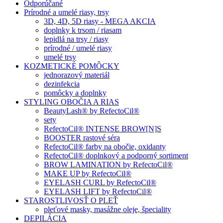
Odporúčané
Prírodné a umelé riasy, trsy
3D, 4D, 5D riasy - MEGA AKCIA
doplnky k trsom / riasam
lepidlá na trsy / riasy
prírodné / umelé riasy
umelé trsy
KOZMETICKÉ POMÔCKY
jednorazový materiál
dezinfekcia
pomôcky a doplnky
STYLING OBOČIA A RIAS
BeautyLash® by RefectoCil®
sety
RefectoCil® INTENSE BROW[N]S
BOOSTER rastové séra
RefectoCil® farby na obočie, oxidanty
RefectoCil® doplnkový a podporný sortiment
BROW LAMINATION by RefectoCil®
MAKE UP by RefectoCil®
EYELASH CURL by RefectoCil®
EYELASH LIFT by RefectoCil®
STAROSTLIVOSŤ O PLEŤ
pleťové masky, masážne oleje, špeciality
DEPILÁCIA