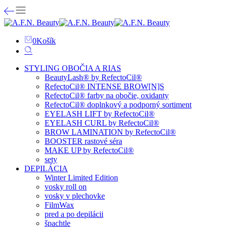
0
Košík
STYLING OBOČIA A RIAS
BeautyLash® by RefectoCil®
RefectoCil® INTENSE BROW[N]S
RefectoCil® farby na obočie, oxidanty
RefectoCil® doplnkový a podporný sortiment
EYELASH LIFT by RefectoCil®
EYELASH CURL by RefectoCil®
BROW LAMINATION by RefectoCil®
BOOSTER rastové séra
MAKE UP by RefectoCil®
sety
DEPILÁCIA
Winter Limited Edition
vosky roll on
vosky v plechovke
FilmWax
pred a po depilácii
špachtle