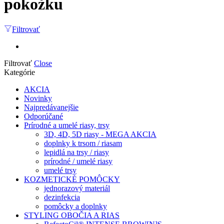
pokožku
Filtrovať
Filtrovať
Close
Kategórie
AKCIA
Novinky
Najpredávanejšie
Odporúčané
Prírodné a umelé riasy, trsy
3D, 4D, 5D riasy - MEGA AKCIA
doplnky k trsom / riasam
lepidlá na trsy / riasy
prírodné / umelé riasy
umelé trsy
KOZMETICKÉ POMÔCKY
jednorazový materiál
dezinfekcia
pomôcky a doplnky
STYLING OBOČIA A RIAS