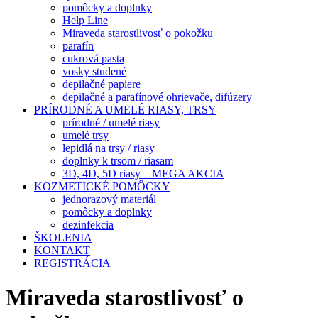
pomôcky a doplnky
Help Line
Miraveda starostlivosť o pokožku
parafín
cukrová pasta
vosky studené
depilačné papiere
depilačné a parafínové ohrievače, difúzery
PRÍRODNÉ A UMELÉ RIASY, TRSY
prírodné / umelé riasy
umelé trsy
lepidlá na trsy / riasy
doplnky k trsom / riasam
3D, 4D, 5D riasy – MEGA AKCIA
KOZMETICKÉ POMÔCKY
jednorazový materiál
pomôcky a doplnky
dezinfekcia
ŠKOLENIA
KONTAKT
REGISTRÁCIA
Miraveda starostlivosť o