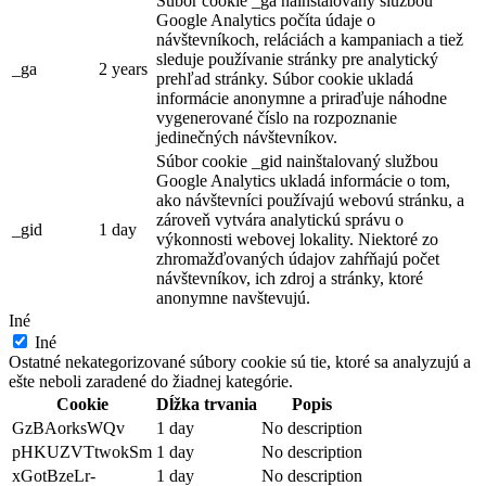
Súbor cookie _ga nainštalovaný službou
Google Analytics počíta údaje o
návštevníkoch, reláciách a kampaniach a tiež
sleduje používanie stránky pre analytický
_ga
2 years
prehľad stránky. Súbor cookie ukladá
informácie anonymne a priraďuje náhodne
vygenerované číslo na rozpoznanie
jedinečných návštevníkov.
Súbor cookie _gid nainštalovaný službou
Google Analytics ukladá informácie o tom,
ako návštevníci používajú webovú stránku, a
zároveň vytvára analytickú správu o
_gid
1 day
výkonnosti webovej lokality. Niektoré zo
zhromažďovaných údajov zahŕňajú počet
návštevníkov, ich zdroj a stránky, ktoré
anonymne navštevujú.
Iné
Iné
Ostatné nekategorizované súbory cookie sú tie, ktoré sa analyzujú a
ešte neboli zaradené do žiadnej kategórie.
Cookie
Dĺžka trvania
Popis
GzBAorksWQv
1 day
No description
pHKUZVTtwokSm
1 day
No description
xGotBzeLr-
1 day
No description