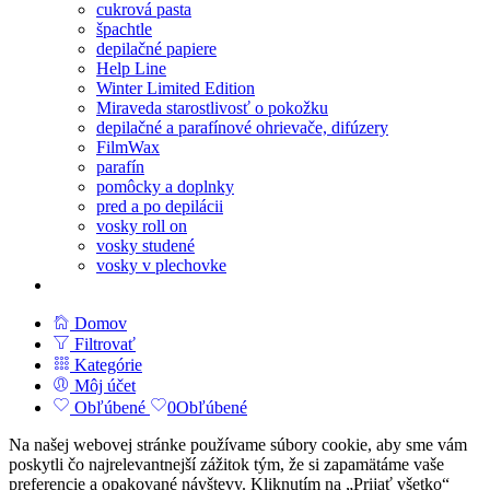
cukrová pasta
špachtle
depilačné papiere
Help Line
Winter Limited Edition
Miraveda starostlivosť o pokožku
depilačné a parafínové ohrievače, difúzery
FilmWax
parafín
pomôcky a doplnky
pred a po depilácii
vosky roll on
vosky studené
vosky v plechovke
Domov
Filtrovať
Kategórie
Môj účet
Obľúbené
0
Obľúbené
Na našej webovej stránke používame súbory cookie, aby sme vám
poskytli čo najrelevantnejší zážitok tým, že si zapamätáme vaše
preferencie a opakované návštevy. Kliknutím na „Prijať všetko“