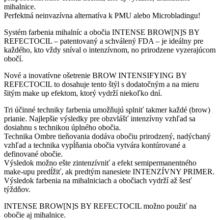
mihalnice.
Perfektná neinvazívna alternatíva k PMU alebo Microbladingu!
Systém farbenia mihalníc a obočia INTENSE BROW[N]S BY
REFECTOCIL – patentovaný a schválený FDA – je ideálny pre
každého, kto vždy sníval o intenzívnom, no prirodzene vyzerajúcom
obočí.
Nové a inovatívne ošetrenie BROW INTENSIFYING BY
REFECTOCIL to dosahuje tento štýl s dodatočným a na mieru
šitým make up efektom, ktorý vydrží niekoľko dní.
Tri účinné techniky farbenia umožňujú splniť takmer každé (brow)
prianie. Najlepšie výsledky pre obzvlášť intenzívny vzhľad sa
dosiahnu s technikou úplného obočia.
Technika Ombre tieňovania dodáva obočiu prirodzený, nadýchaný
vzhľad a technika vypĺňania obočia vytvára kontúrované a
definované obočie.
Výsledok možno ešte zintenzívniť a efekt semipermanentného
make-upu predĺžiť, ak predtým nanesiete INTENZÍVNY PRIMER.
Výsledok farbenia na mihalniciach a obočiach vydrží až šesť
týždňov.
INTENSE BROW[N]S BY REFECTOCIL možno použiť na
obočie aj mihalnice.