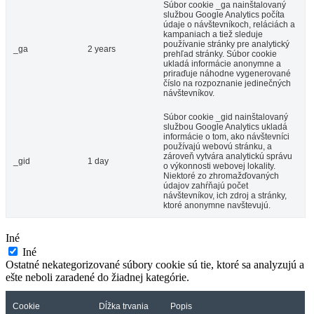
Súbor cookie _ga nainštalovaný
službou Google Analytics počíta
údaje o návštevníkoch, reláciách a
kampaniach a tiež sleduje
používanie stránky pre analytický
_ga
2 years
prehľad stránky. Súbor cookie
ukladá informácie anonymne a
priraďuje náhodne vygenerované
číslo na rozpoznanie jedinečných
návštevníkov.
Súbor cookie _gid nainštalovaný
službou Google Analytics ukladá
informácie o tom, ako návštevníci
používajú webovú stránku, a
zároveň vytvára analytickú správu
_gid
1 day
o výkonnosti webovej lokality.
Niektoré zo zhromažďovaných
údajov zahŕňajú počet
návštevníkov, ich zdroj a stránky,
ktoré anonymne navštevujú.
Iné
Iné
Ostatné nekategorizované súbory cookie sú tie, ktoré sa analyzujú a
ešte neboli zaradené do žiadnej kategórie.
Cookie
Dĺžka trvania
Popis