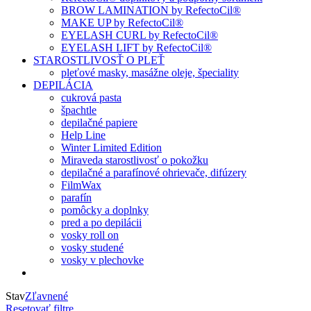
BROW LAMINATION by RefectoCil®
MAKE UP by RefectoCil®
EYELASH CURL by RefectoCil®
EYELASH LIFT by RefectoCil®
STAROSTLIVOSŤ O PLEŤ
pleťové masky, masážne oleje, špeciality
DEPILÁCIA
cukrová pasta
špachtle
depilačné papiere
Help Line
Winter Limited Edition
Miraveda starostlivosť o pokožku
depilačné a parafínové ohrievače, difúzery
FilmWax
parafín
pomôcky a doplnky
pred a po depilácii
vosky roll on
vosky studené
vosky v plechovke
Stav
Zľavnené
Resetovať filtre