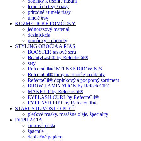
doplnky k trsom / riasam
lepidlá na trsy / riasy
prírodné / umelé riasy
umelé trsy
KOZMETICKÉ POMÔCKY
jednorazový materiál
dezinfekcia
pomôcky a doplnky
STYLING OBOČIA A RIAS
BOOSTER rastové séra
BeautyLash® by RefectoCil®
sety
RefectoCil® INTENSE BROW[N]S
RefectoCil® farby na obočie, oxidanty
RefectoCil® doplnkový a podporný sortiment
BROW LAMINATION by RefectoCil®
MAKE UP by RefectoCil®
EYELASH CURL by RefectoCil®
EYELASH LIFT by RefectoCil®
STAROSTLIVOSŤ O PLEŤ
pleťové masky, masážne oleje, špeciality
DEPILÁCIA
cukrová pasta
špachtle
depilačné papiere