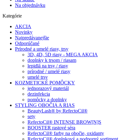
Na objednávku
Kategórie
AKCIA
Novinky
Najpredávanejšie
Odporúčané
Prírodné a umelé riasy, trsy
3D, 4D, 5D riasy - MEGA AKCIA
doplnky k trsom / riasam
lepidlá na trsy / riasy
prírodné / umelé riasy
umelé trsy
KOZMETICKÉ POMÔCKY
jednorazový materiál
dezinfekcia
pomôcky a doplnky
STYLING OBOČIA A RIAS
BeautyLash® by RefectoCil®
sety
RefectoCil® INTENSE BROW[N]S
BOOSTER rastové séra
RefectoCil® farby na obočie, oxidanty
RefectoCil® doplnkový a podporný sortiment