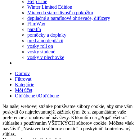
Help Line
Winter Limited Edition
Miraveda starostlivosť o pokožku
depilačné a parafínové ohrievače, difúzery
FilmWax
parafín
pomôcky a doplnky
pred a po depilácii
vosky roll on
vosky studené
vosky v plechovke
Domov
Filtrovať
Kategórie
Môj účet
Obľúbené
0
Obľúbené
Na našej webovej stránke používame súbory cookie, aby sme vám
poskytli čo najrelevantnejší zážitok tým, že si zapamätáme vaše
preferencie a opakované návštevy. Kliknutím na „Prijať všetko“
súhlasíte s používaním VŠETKÝCH súborov cookie. Môžete však
navštíviť „Nastavenia súborov cookie“ a poskytnúť kontrolovaný
súhlas.