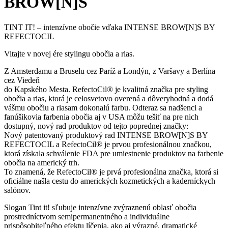
BROW[N]S
TINT IT! – intenzívne obočie vďaka INTENSE BROW[N]S BY
REFECTOCIL
Vitajte v novej ére stylingu obočia a rias.
Z Amsterdamu a Bruselu cez Paríž a Londýn, z Varšavy a Berlína
cez Viedeň
do Kapského Mesta. RefectoCil® je kvalitná značka pre styling
obočia a rias, ktorá je celosvetovo overená a dôveryhodná a dodá
vášmu obočiu a riasam dokonalú farbu. Odteraz sa nadšenci a
fanúšikovia farbenia obočia aj v USA môžu tešiť na pre nich
dostupný, nový rad produktov od tejto poprednej značky:
Nový patentovaný produktový rad INTENSE BROW[N]S BY
REFECTOCIL a RefectoCil® je prvou profesionálnou značkou,
ktorá získala schválenie FDA pre umiestnenie produktov na farbenie
obočia na americký trh.
To znamená, že RefectoCil® je prvá profesionálna značka, ktorá si
oficiálne našla cestu do amerických kozmetických a kaderníckych
salónov.
Slogan Tint it! sľubuje intenzívne zvýraznenú oblasť obočia
prostredníctvom semipermanentného a individuálne
prispôsobiteľného efektu líčenia, ako aj výrazné, dramatické