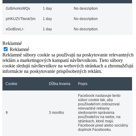
GzBAorksWQv
1 day
No description
pHKUZVTtwokSm
1 day
No description
xGotBzeLr-
1 day
No description
Reklamné
Reklamné
Reklamné súbory cookie sa používajú na poskytovanie relevantných
reklám a marketingových kampaní návštevníkom. Tieto súbory
cookie sledujú návštevníkov na webových stránkach a zhromažďujú
informácie na poskytovanie prispôsobených reklám.
Cookie
Dĺžka trvania
Popis
Facebook nastavuje tento
súbor cookie tak, aby
používateľom zobrazoval
relevantné reklamy
fr
3 months
sledovaním správania
používateľov na webe, na
stránkach, ktoré majú
Facebook pixel alebo sociálny
doplnok Facebooku.