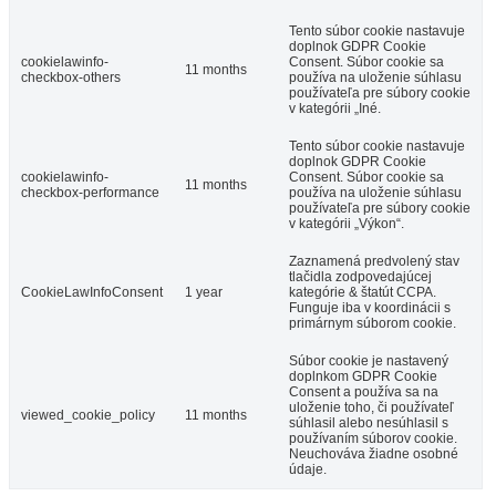
Tento súbor cookie nastavuje
doplnok GDPR Cookie
cookielawinfo-
Consent. Súbor cookie sa
11 months
checkbox-others
používa na uloženie súhlasu
používateľa pre súbory cookie
v kategórii „Iné.
Tento súbor cookie nastavuje
doplnok GDPR Cookie
cookielawinfo-
Consent. Súbor cookie sa
11 months
checkbox-performance
používa na uloženie súhlasu
používateľa pre súbory cookie
v kategórii „Výkon“.
Zaznamená predvolený stav
tlačidla zodpovedajúcej
CookieLawInfoConsent
1 year
kategórie & štatút CCPA.
Funguje iba v koordinácii s
primárnym súborom cookie.
Súbor cookie je nastavený
doplnkom GDPR Cookie
Consent a používa sa na
uloženie toho, či používateľ
viewed_cookie_policy
11 months
súhlasil alebo nesúhlasil s
používaním súborov cookie.
Neuchováva žiadne osobné
údaje.