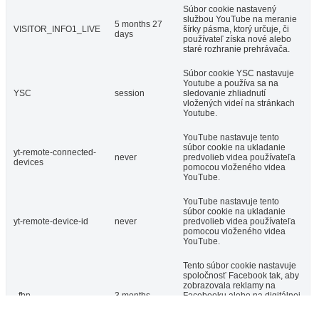
Súbor cookie nastavený
službou YouTube na meranie
5 months 27
VISITOR_INFO1_LIVE
šírky pásma, ktorý určuje, či
days
používateľ získa nové alebo
staré rozhranie prehrávača.
Súbor cookie YSC nastavuje
Youtube a používa sa na
YSC
session
sledovanie zhliadnutí
vložených videí na stránkach
Youtube.
YouTube nastavuje tento
súbor cookie na ukladanie
yt-remote-connected-
never
predvolieb videa používateľa
devices
pomocou vloženého videa
YouTube.
YouTube nastavuje tento
súbor cookie na ukladanie
yt-remote-device-id
never
predvolieb videa používateľa
pomocou vloženého videa
YouTube.
Tento súbor cookie nastavuje
spoločnosť Facebook tak, aby
zobrazovala reklamy na
_fbp
3 months
Facebooku alebo na digitálnej
platforme založenej na
reklame na Facebooku po