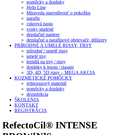
pomôcky a doplnky
Help Line
Miraveda starostlivosť o pokožku
parafín
cukrová pasta
vosky studené
depilačné papiere
depilačné a parafínové ohrievače, difúzery
PRÍRODNÉ A UMELÉ RIASY, TRSY
prírodné / umelé riasy
umelé trsy
lepidlá na trsy / riasy
doplnky k trsom / riasam
3D, 4D, 5D riasy – MEGA AKCIA
KOZMETICKÉ POMÔCKY
jednorazový materiál
pomôcky a doplnky
dezinfekcia
ŠKOLENIA
KONTAKT
REGISTRÁCIA
RefectoCil® INTENSE