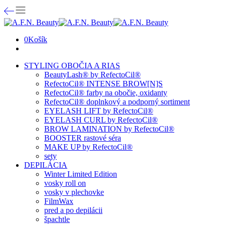
0
Košík
STYLING OBOČIA A RIAS
BeautyLash® by RefectoCil®
RefectoCil® INTENSE BROW[N]S
RefectoCil® farby na obočie, oxidanty
RefectoCil® doplnkový a podporný sortiment
EYELASH LIFT by RefectoCil®
EYELASH CURL by RefectoCil®
BROW LAMINATION by RefectoCil®
BOOSTER rastové séra
MAKE UP by RefectoCil®
sety
DEPILÁCIA
Winter Limited Edition
vosky roll on
vosky v plechovke
FilmWax
pred a po depilácii
špachtle