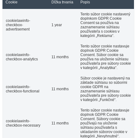
Cookie
Dĺžka trvania
Popis
Tento súbor cookie nastavený
doplnkom GDPR Cookie
cookielawinfo-
Consent sa používa na
checkbox-
1 year
zaznamenanie súhlasu
advertisement
používateľa s cookies v
kategórii „Reklama“.
Tento súbor cookie nastavuje
doplnok GDPR Cookie
cookielawinfo-
Consent. Súbor cookie sa
11 months
checkbox-analytics
používa na uloženie súhlasu
používateľa pre súbory cookie
v kategórii „Analytika“.
Súbor cookie je nastavený na
základe súhlasu so súbormi
cookielawinfo-
cookie GDPR na
11 months
checkbox-functional
zaznamenanie súhlasu
používateľa pre súbory cookie
v kategórii „Funkčné“.
Tento súbor cookie nastavuje
doplnok GDPR Cookie
Consent. Súbory cookie sa
cookielawinfo-
11 months
používajú na uloženie
checkbox-necessary
súhlasu používateľa s
ukladaním súborov cookie v
kategórii „Nevyhnutné“.