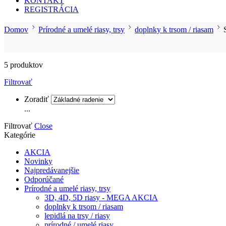
KONTAKT
REGISTRÁCIA
Domov
Prírodné a umelé riasy, trsy
doplnky k trsom / riasam
5 produktov
Filtrovať
Zoradiť
...
Filtrovať
Close
Kategórie
AKCIA
Novinky
Najpredávanejšie
Odporúčané
Prírodné a umelé riasy, trsy
3D, 4D, 5D riasy - MEGA AKCIA
doplnky k trsom / riasam
lepidlá na trsy / riasy
prírodné / umelé riasy