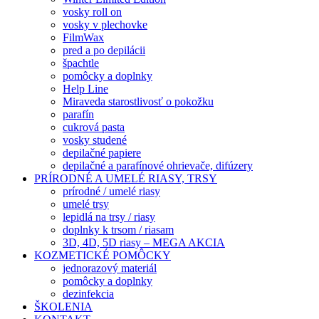
vosky roll on
vosky v plechovke
FilmWax
pred a po depilácii
špachtle
pomôcky a doplnky
Help Line
Miraveda starostlivosť o pokožku
parafín
cukrová pasta
vosky studené
depilačné papiere
depilačné a parafínové ohrievače, difúzery
PRÍRODNÉ A UMELÉ RIASY, TRSY
prírodné / umelé riasy
umelé trsy
lepidlá na trsy / riasy
doplnky k trsom / riasam
3D, 4D, 5D riasy – MEGA AKCIA
KOZMETICKÉ POMÔCKY
jednorazový materiál
pomôcky a doplnky
dezinfekcia
ŠKOLENIA