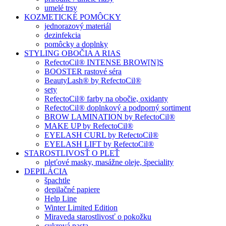
umelé trsy
KOZMETICKÉ POMÔCKY
jednorazový materiál
dezinfekcia
pomôcky a doplnky
STYLING OBOČIA A RIAS
RefectoCil® INTENSE BROW[N]S
BOOSTER rastové séra
BeautyLash® by RefectoCil®
sety
RefectoCil® farby na obočie, oxidanty
RefectoCil® doplnkový a podporný sortiment
BROW LAMINATION by RefectoCil®
MAKE UP by RefectoCil®
EYELASH CURL by RefectoCil®
EYELASH LIFT by RefectoCil®
STAROSTLIVOSŤ O PLEŤ
pleťové masky, masážne oleje, špeciality
DEPILÁCIA
špachtle
depilačné papiere
Help Line
Winter Limited Edition
Miraveda starostlivosť o pokožku
cukrová pasta