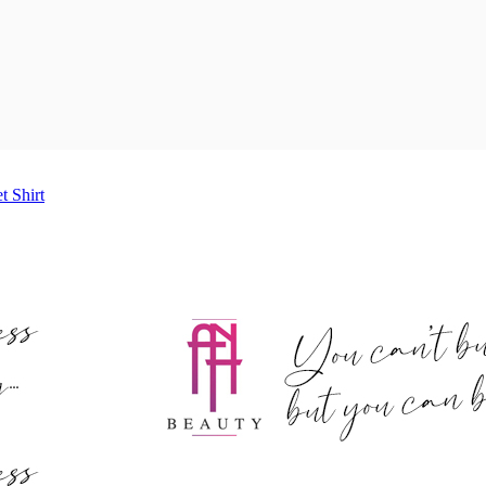
et
Shirt