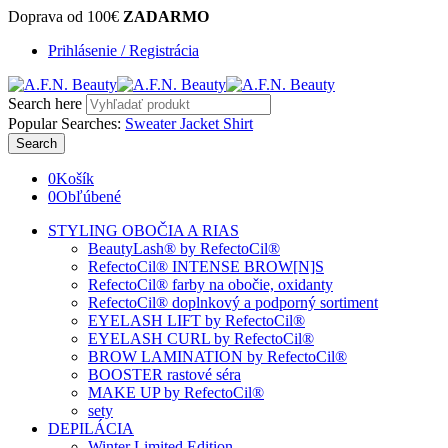
Doprava od 100€
ZADARMO
Prihlásenie / Registrácia
Search here
Popular Searches:
Sweater
Jacket
Shirt
Search
0
Košík
0
Obľúbené
STYLING OBOČIA A RIAS
BeautyLash® by RefectoCil®
RefectoCil® INTENSE BROW[N]S
RefectoCil® farby na obočie, oxidanty
RefectoCil® doplnkový a podporný sortiment
EYELASH LIFT by RefectoCil®
EYELASH CURL by RefectoCil®
BROW LAMINATION by RefectoCil®
BOOSTER rastové séra
MAKE UP by RefectoCil®
sety
DEPILÁCIA
Winter Limited Edition