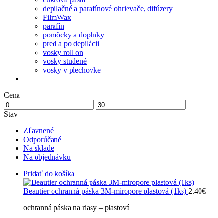
depilačné a parafínové ohrievače, difúzery
FilmWax
parafín
pomôcky a doplnky
pred a po depilácii
vosky roll on
vosky studené
vosky v plechovke
Cena
Stav
Zľavnené
Odporúčané
Na sklade
Na objednávku
Pridať do košíka
Beautier ochranná páska 3M-miropore plastová (1ks)
2.40
€
ochranná páska na riasy – plastová